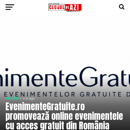
AFACERI
o zi ago
EvenimenteGratuite.ro
promovează online evenimentele
cu acces gratuit din România