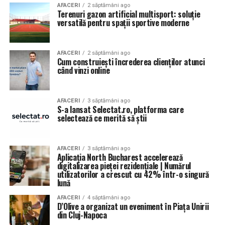
AFACERI
2 săptămâni ago
Terenuri gazon artificial multisport: soluție
versatilă pentru spații sportive moderne
AFACERI
2 săptămâni ago
Cum construiești încrederea clienților atunci
când vinzi online
AFACERI
3 săptămâni ago
S-a lansat Selectat.ro, platforma care
selectează ce merită să știi
AFACERI
3 săptămâni ago
Aplicația North Bucharest accelerează
digitalizarea pieței rezidențiale | Numărul
utilizatorilor a crescut cu 42% într-o singură
lună
AFACERI
4 săptămâni ago
D’Olive a organizat un eveniment în Piața Unirii
din Cluj-Napoca