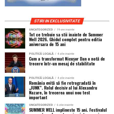
STIRI IN EXCLUSIVITATE
UNCATEGORIZED
19 ore inainte
Tot ce trebuie sa stii inainte de Summer
Well 2026. Ghidul complet pentru editia
aniversara de 15 ani
POLITICĂ LOCALĂ
4 zile inainte
Cum a transformat Nicușor Dan o notă de
trecere într-un mesaj de stabilitate
POLITICĂ LOCALĂ
4 zile inainte
România evită să fie retrogradată în
„JUNK”. Rolul decisiv al lui Alexandru
Nazare, în trecerea unui nou test
important
UNCATEGORIZED
6 zile inainte
SUMMER WELL implineste 15 ani. Festivalul