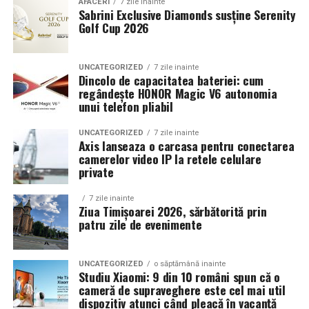
AFACERI
7 zile inainte
Sabrini Exclusive Diamonds susține Serenity
Golf Cup 2026
UNCATEGORIZED
7 zile inainte
Dincolo de capacitatea bateriei: cum
regândește HONOR Magic V6 autonomia
unui telefon pliabil
UNCATEGORIZED
7 zile inainte
Axis lanseaza o carcasa pentru conectarea
camerelor video IP la retele celulare
private
7 zile inainte
Ziua Timișoarei 2026, sărbătorită prin
patru zile de evenimente
UNCATEGORIZED
o săptămână inainte
Studiu Xiaomi: 9 din 10 români spun că o
cameră de supraveghere este cel mai util
dispozitiv atunci când pleacă în vacanță