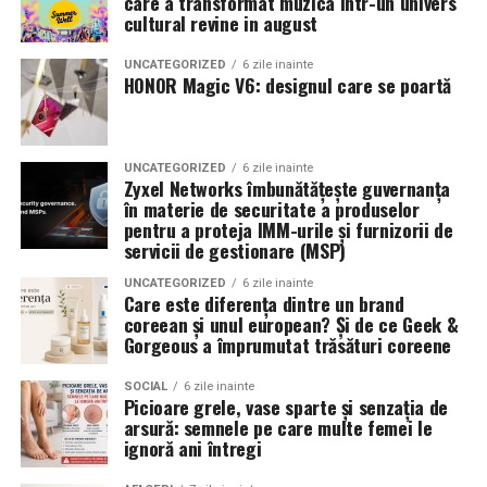
care a transformat muzica intr-un univers
cultural revine in august
UNCATEGORIZED
6 zile inainte
HONOR Magic V6: designul care se poartă
UNCATEGORIZED
6 zile inainte
Zyxel Networks îmbunătățește guvernanța
în materie de securitate a produselor
pentru a proteja IMM-urile și furnizorii de
servicii de gestionare (MSP)
UNCATEGORIZED
6 zile inainte
Care este diferența dintre un brand
coreean și unul european? Și de ce Geek &
Gorgeous a împrumutat trăsături coreene
SOCIAL
6 zile inainte
Picioare grele, vase sparte și senzația de
arsură: semnele pe care multe femei le
ignoră ani întregi