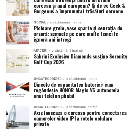
coreean și unul european? Și de ce Geek &
Gorgeous a împrumutat trăsături coreene
SOCIAL
o săptămână inainte
Picioare grele, vase sparte și senzația de
arsură: semnele pe care multe femei le
ignoră ani întregi
AFACERI
o săptămână inainte
Sabrini Exclusive Diamonds susține Serenity
Golf Cup 2026
UNCATEGORIZED
o săptămână inainte
Dincolo de capacitatea bateriei: cum
regândește HONOR Magic V6 autonomia
unui telefon pliabil
UNCATEGORIZED
o săptămână inainte
Axis lanseaza o carcasa pentru conectarea
camerelor video IP la retele celulare
private