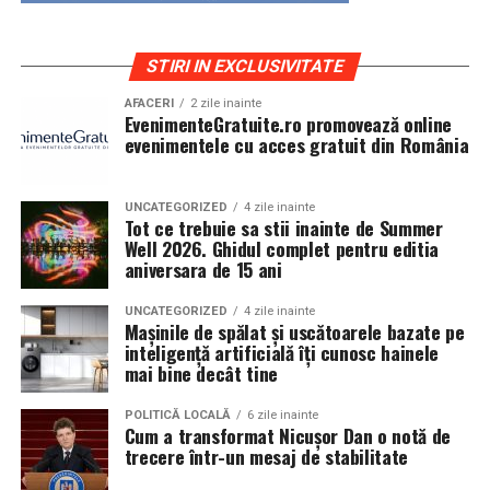
STIRI IN EXCLUSIVITATE
AFACERI
2 zile inainte
EvenimenteGratuite.ro promovează online
evenimentele cu acces gratuit din România
UNCATEGORIZED
4 zile inainte
Tot ce trebuie sa stii inainte de Summer
Well 2026. Ghidul complet pentru editia
aniversara de 15 ani
UNCATEGORIZED
4 zile inainte
Mașinile de spălat și uscătoarele bazate pe
inteligență artificială îți cunosc hainele
mai bine decât tine
POLITICĂ LOCALĂ
6 zile inainte
Cum a transformat Nicușor Dan o notă de
trecere într-un mesaj de stabilitate