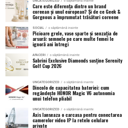
UNCATEGORIZED
o săptămână inainte
Care este diferența dintre un brand
coreean și unul european? Și de ce Geek &
Gorgeous a împrumutat trăsături coreene
SOCIAL
o săptămână inainte
Picioare grele, vase sparte și senzația de
arsură: semnele pe care multe femei le
ignoră ani întregi
AFACERI
o săptămână inainte
Sabrini Exclusive Diamonds susține Serenity
Golf Cup 2026
UNCATEGORIZED
o săptămână inainte
Dincolo de capacitatea bateriei: cum
regândește HONOR Magic V6 autonomia
unui telefon pliabil
UNCATEGORIZED
o săptămână inainte
Axis lanseaza o carcasa pentru conectarea
camerelor video IP la retele celulare
private