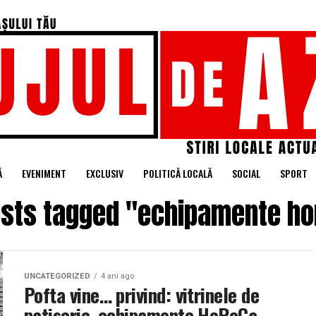
Ă
EVENIMENT
EXCLUSIV
POLITICĂ LOCALĂ
SOCIAL
SPORT
osts tagged "echipamente h
UNCATEGORIZED
4 ani ago
Pofta vine… privind: vitrinele de
patiserie, echipamente HoReCa