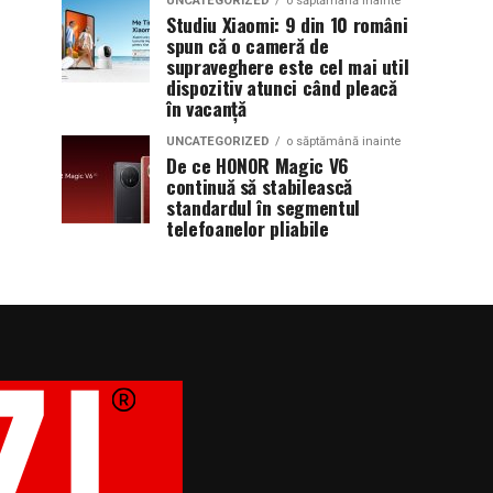
UNCATEGORIZED
o săptămână inainte
Studiu Xiaomi: 9 din 10 români
spun că o cameră de
supraveghere este cel mai util
dispozitiv atunci când pleacă
în vacanță
UNCATEGORIZED
o săptămână inainte
De ce HONOR Magic V6
continuă să stabilească
standardul în segmentul
telefoanelor pliabile