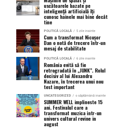
Mașinile de spălat și
uscătoarele bazate pe
inteligență artificială îți
cunosc hainele mai bine decât
tine
POLITICĂ LOCALĂ
5 zile inainte
Cum a transformat Nicușor
Dan o notă de trecere într-un
mesaj de stabilitate
POLITICĂ LOCALĂ
6 zile inainte
România evită să fie
retrogradată în „JUNK”. Rolul
decisiv al lui Alexandru
Nazare, în trecerea unui nou
test important
UNCATEGORIZED
o săptămână inainte
SUMMER WELL implineste 15
ani. Festivalul care a
transformat muzica intr-un
univers cultural revine in
august