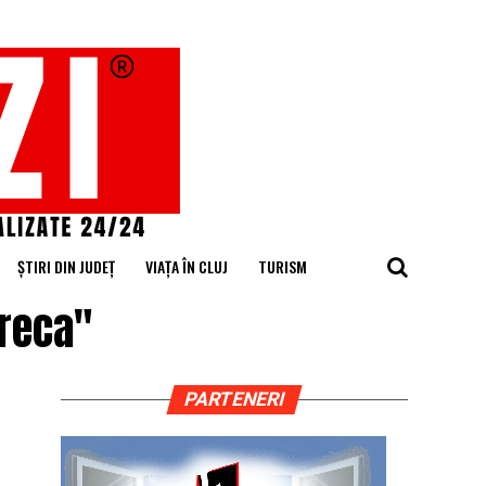
ȘTIRI DIN JUDEȚ
VIAȚA ÎN CLUJ
TURISM
oreca"
PARTENERI