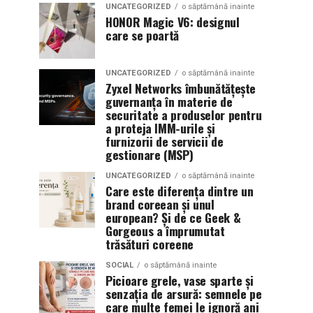
UNCATEGORIZED
o săptămână inainte
HONOR Magic V6: designul
care se poartă
UNCATEGORIZED
o săptămână inainte
Zyxel Networks îmbunătățește
guvernanța în materie de
securitate a produselor pentru
a proteja IMM-urile și
furnizorii de servicii de
gestionare (MSP)
UNCATEGORIZED
o săptămână inainte
Care este diferența dintre un
brand coreean și unul
european? Și de ce Geek &
Gorgeous a împrumutat
trăsături coreene
SOCIAL
o săptămână inainte
Picioare grele, vase sparte și
senzația de arsură: semnele pe
care multe femei le ignoră ani