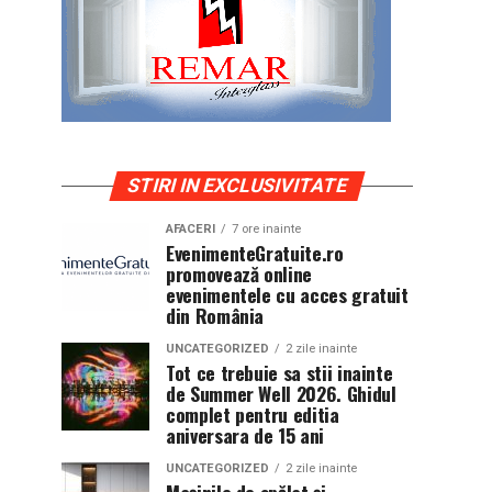
STIRI IN EXCLUSIVITATE
AFACERI
7 ore inainte
EvenimenteGratuite.ro
promovează online
evenimentele cu acces gratuit
din România
UNCATEGORIZED
2 zile inainte
Tot ce trebuie sa stii inainte
de Summer Well 2026. Ghidul
complet pentru editia
aniversara de 15 ani
UNCATEGORIZED
2 zile inainte