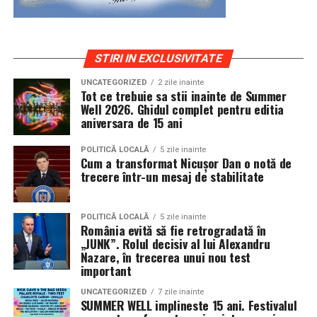
STIRI IN EXCLUSIVITATE
UNCATEGORIZED
2 zile inainte
Tot ce trebuie sa stii inainte de Summer
Well 2026. Ghidul complet pentru editia
aniversara de 15 ani
POLITICĂ LOCALĂ
5 zile inainte
Cum a transformat Nicușor Dan o notă de
trecere într-un mesaj de stabilitate
POLITICĂ LOCALĂ
5 zile inainte
România evită să fie retrogradată în
„JUNK”. Rolul decisiv al lui Alexandru
Nazare, în trecerea unui nou test
important
UNCATEGORIZED
7 zile inainte
SUMMER WELL implineste 15 ani. Festivalul