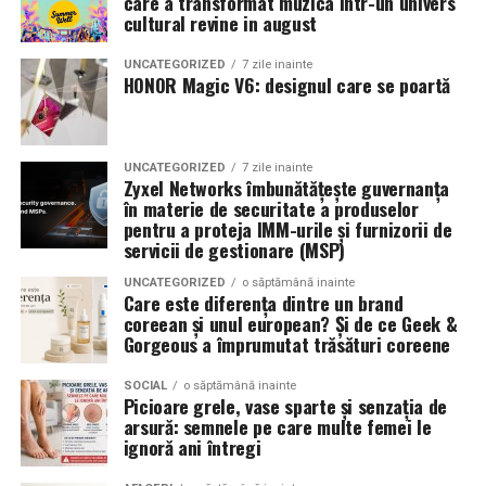
care a transformat muzica intr-un univers
cultural revine in august
UNCATEGORIZED
7 zile inainte
HONOR Magic V6: designul care se poartă
UNCATEGORIZED
7 zile inainte
Zyxel Networks îmbunătățește guvernanța
în materie de securitate a produselor
pentru a proteja IMM-urile și furnizorii de
servicii de gestionare (MSP)
UNCATEGORIZED
o săptămână inainte
Care este diferența dintre un brand
coreean și unul european? Și de ce Geek &
Gorgeous a împrumutat trăsături coreene
SOCIAL
o săptămână inainte
Picioare grele, vase sparte și senzația de
arsură: semnele pe care multe femei le
ignoră ani întregi