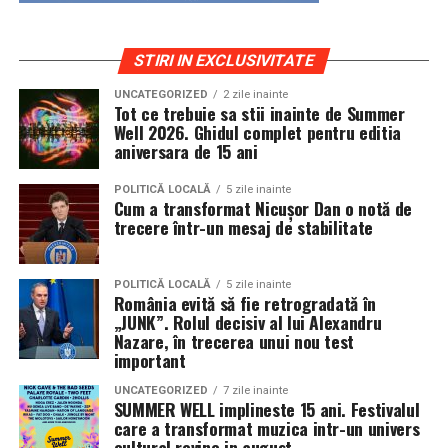
STIRI IN EXCLUSIVITATE
UNCATEGORIZED
2 zile inainte
Tot ce trebuie sa stii inainte de Summer
Well 2026. Ghidul complet pentru editia
aniversara de 15 ani
POLITICĂ LOCALĂ
5 zile inainte
Cum a transformat Nicușor Dan o notă de
trecere într-un mesaj de stabilitate
POLITICĂ LOCALĂ
5 zile inainte
România evită să fie retrogradată în
„JUNK”. Rolul decisiv al lui Alexandru
Nazare, în trecerea unui nou test
important
UNCATEGORIZED
7 zile inainte
SUMMER WELL implineste 15 ani. Festivalul
care a transformat muzica intr-un univers
cultural revine in august