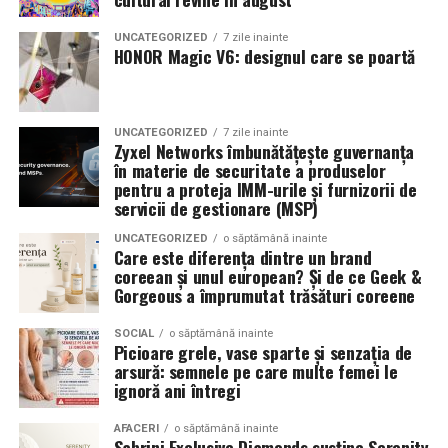
UNCATEGORIZED
7 zile inainte
HONOR Magic V6: designul care se poartă
UNCATEGORIZED
7 zile inainte
Zyxel Networks îmbunătățește guvernanța
în materie de securitate a produselor
pentru a proteja IMM-urile și furnizorii de
servicii de gestionare (MSP)
UNCATEGORIZED
o săptămână inainte
Care este diferența dintre un brand
coreean și unul european? Și de ce Geek &
Gorgeous a împrumutat trăsături coreene
SOCIAL
o săptămână inainte
Picioare grele, vase sparte și senzația de
arsură: semnele pe care multe femei le
ignoră ani întregi
AFACERI
o săptămână inainte
Sabrini Exclusive Diamonds susține Serenity