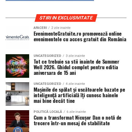
STIRI IN EXCLUSIVITATE
AFACERI
2 zile inainte
EvenimenteGratuite.ro promovează online
evenimentele cu acces gratuit din România
UNCATEGORIZED
3 zile inainte
Tot ce trebuie sa stii inainte de Summer
Well 2026. Ghidul complet pentru editia
aniversara de 15 ani
UNCATEGORIZED
4 zile inainte
Mașinile de spălat și uscătoarele bazate pe
inteligență artificială îți cunosc hainele
mai bine decât tine
POLITICĂ LOCALĂ
6 zile inainte
Cum a transformat Nicușor Dan o notă de
trecere într-un mesaj de stabilitate