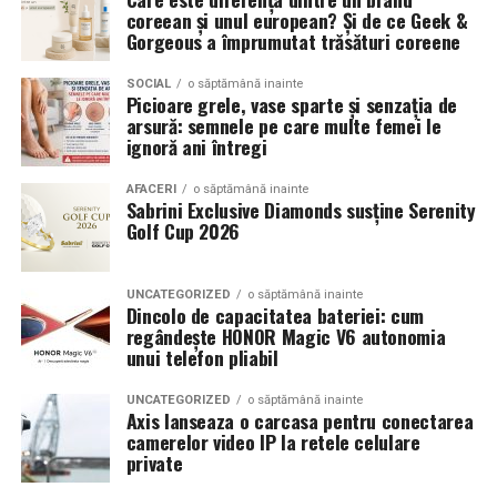
coreean și unul european? Și de ce Geek &
Gorgeous a împrumutat trăsături coreene
SOCIAL
o săptămână inainte
Picioare grele, vase sparte și senzația de
arsură: semnele pe care multe femei le
ignoră ani întregi
AFACERI
o săptămână inainte
Sabrini Exclusive Diamonds susține Serenity
Golf Cup 2026
UNCATEGORIZED
o săptămână inainte
Dincolo de capacitatea bateriei: cum
regândește HONOR Magic V6 autonomia
unui telefon pliabil
UNCATEGORIZED
o săptămână inainte
Axis lanseaza o carcasa pentru conectarea
camerelor video IP la retele celulare
private