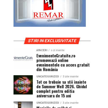
STIRI IN EXCLUSIVITATE
AFACERI
o zi inainte
EvenimenteGratuite.ro
promovează online
evenimentele cu acces gratuit
din România
UNCATEGORIZED
3 zile inainte
Tot ce trebuie sa stii inainte
de Summer Well 2026. Ghidul
complet pentru editia
aniversara de 15 ani
UNCATEGORIZED
3 zile inainte