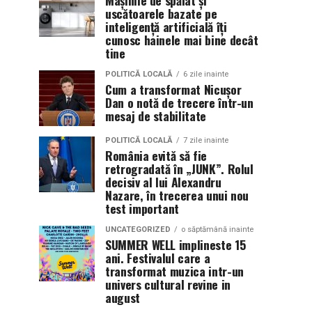
Mașinile de spălat și
uscătoarele bazate pe
inteligență artificială îți
cunosc hainele mai bine decât
tine
POLITICĂ LOCALĂ
6 zile inainte
Cum a transformat Nicușor
Dan o notă de trecere într-un
mesaj de stabilitate
POLITICĂ LOCALĂ
7 zile inainte
România evită să fie
retrogradată în „JUNK”. Rolul
decisiv al lui Alexandru
Nazare, în trecerea unui nou
test important
UNCATEGORIZED
o săptămână inainte
SUMMER WELL implineste 15
ani. Festivalul care a
transformat muzica intr-un
univers cultural revine in
august