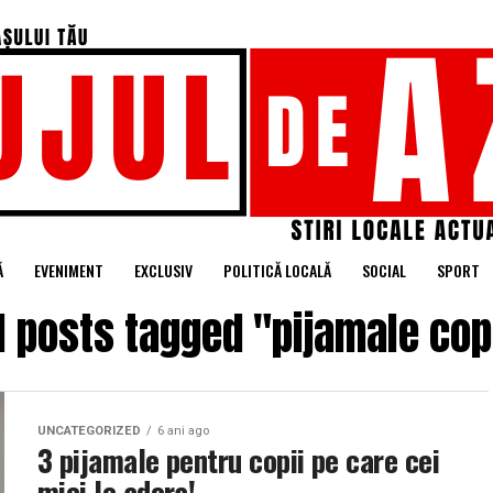
Ă
EVENIMENT
EXCLUSIV
POLITICĂ LOCALĂ
SOCIAL
SPORT
l posts tagged "pijamale cop
UNCATEGORIZED
6 ani ago
3 pijamale pentru copii pe care cei
mici le adora!