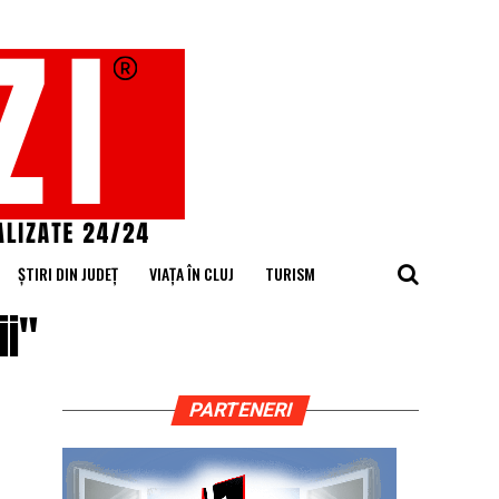
ȘTIRI DIN JUDEȚ
VIAȚA ÎN CLUJ
TURISM
ii"
PARTENERI