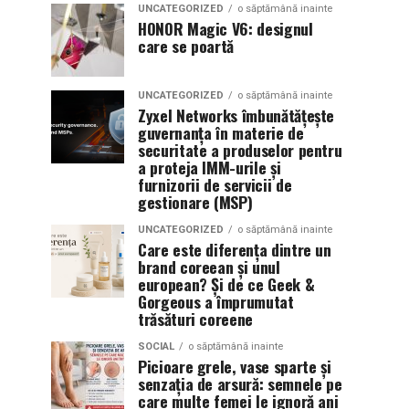
UNCATEGORIZED
o săptămână inainte
HONOR Magic V6: designul
care se poartă
UNCATEGORIZED
o săptămână inainte
Zyxel Networks îmbunătățește
guvernanța în materie de
securitate a produselor pentru
a proteja IMM-urile și
furnizorii de servicii de
gestionare (MSP)
UNCATEGORIZED
o săptămână inainte
Care este diferența dintre un
brand coreean și unul
european? Și de ce Geek &
Gorgeous a împrumutat
trăsături coreene
SOCIAL
o săptămână inainte
Picioare grele, vase sparte și
senzația de arsură: semnele pe
care multe femei le ignoră ani