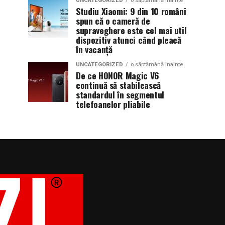
UNCATEGORIZED
o săptămână inainte
Studiu Xiaomi: 9 din 10 români
spun că o cameră de
supraveghere este cel mai util
dispozitiv atunci când pleacă
în vacanță
UNCATEGORIZED
o săptămână inainte
De ce HONOR Magic V6
continuă să stabilească
standardul în segmentul
telefoanelor pliabile