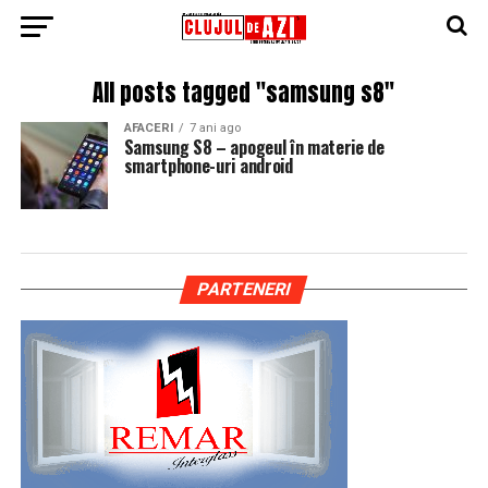
All posts tagged "samsung s8"
AFACERI
7 ani ago
Samsung S8 – apogeul în materie de
smartphone-uri android
PARTENERI