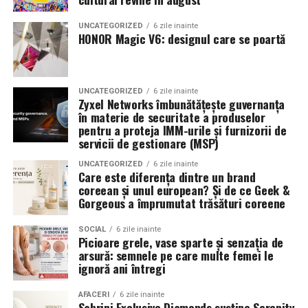
UNCATEGORIZED
6 zile inainte
HONOR Magic V6: designul care se poartă
UNCATEGORIZED
6 zile inainte
Zyxel Networks îmbunătățește guvernanța
în materie de securitate a produselor
pentru a proteja IMM-urile și furnizorii de
servicii de gestionare (MSP)
UNCATEGORIZED
6 zile inainte
Care este diferența dintre un brand
coreean și unul european? Și de ce Geek &
Gorgeous a împrumutat trăsături coreene
SOCIAL
6 zile inainte
Picioare grele, vase sparte și senzația de
arsură: semnele pe care multe femei le
ignoră ani întregi
AFACERI
6 zile inainte
Sabrini Exclusive Diamonds susține Serenity