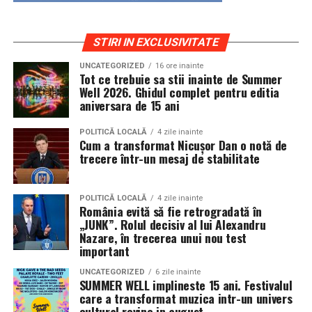
STIRI IN EXCLUSIVITATE
UNCATEGORIZED
16 ore inainte
Tot ce trebuie sa stii inainte de Summer
Well 2026. Ghidul complet pentru editia
aniversara de 15 ani
POLITICĂ LOCALĂ
4 zile inainte
Cum a transformat Nicușor Dan o notă de
trecere într-un mesaj de stabilitate
POLITICĂ LOCALĂ
4 zile inainte
România evită să fie retrogradată în
„JUNK”. Rolul decisiv al lui Alexandru
Nazare, în trecerea unui nou test
important
UNCATEGORIZED
6 zile inainte
SUMMER WELL implineste 15 ani. Festivalul
care a transformat muzica intr-un univers
cultural revine in august