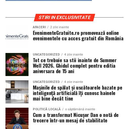
STIRI IN EXCLUSIVITATE
AFACERI
2 zile inainte
EvenimenteGratuite.ro promovează online
evenimentele cu acces gratuit din România
UNCATEGORIZED
4 zile inainte
Tot ce trebuie sa stii inainte de Summer
Well 2026. Ghidul complet pentru editia
aniversara de 15 ani
UNCATEGORIZED
4 zile inainte
Mașinile de spălat și uscătoarele bazate pe
inteligență artificială îți cunosc hainele
mai bine decât tine
POLITICĂ LOCALĂ
o săptămână inainte
Cum a transformat Nicușor Dan o notă de
trecere într-un mesaj de stabilitate