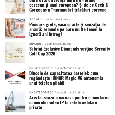
coreean și unul european? Și de ce Geek &
Gorgeous a împrumutat trăsături coreene
SOCIAL
o săptămână inainte
Picioare grele, vase sparte și senzația de
arsură: semnele pe care multe femei le
ignoră ani întregi
AFACERI
o săptămână inainte
Sabrini Exclusive Diamonds susține Serenity
Golf Cup 2026
UNCATEGORIZED
o săptămână inainte
Dincolo de capacitatea bateriei: cum
regândește HONOR Magic V6 autonomia
unui telefon pliabil
UNCATEGORIZED
o săptămână inainte
Axis lanseaza o carcasa pentru conectarea
camerelor video IP la retele celulare
private