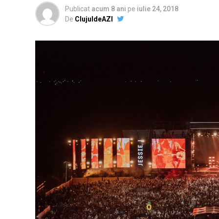
Publicat
acum 8 ani
pe
iulie 24, 2018
De
ClujuldeAZI