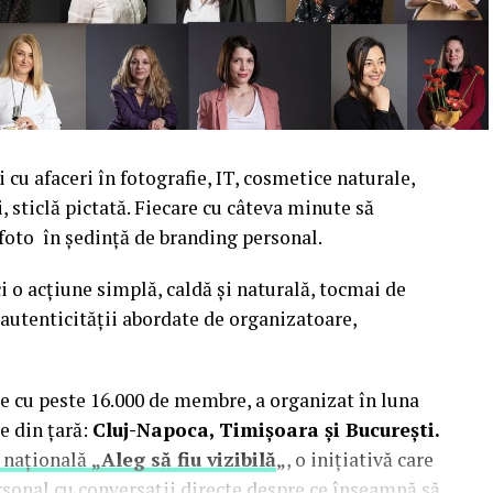
cu afaceri în fotografie, IT, cosmetice naturale,
i, sticlă pictată. Fiecare cu câteva minute să
 foto în ședință de branding personal.
i o acțiune simplă, caldă și naturală, tocmai de
autenticității abordate de organizatoare,
e cu peste 16.000 de membre, a organizat în luna
e din țară:
Cluj-Napoca, Timișoara și București.
 națională
„Aleg să fiu vizibilă
„
, o inițiativă care
rsonal cu conversații directe despre ce înseamnă să