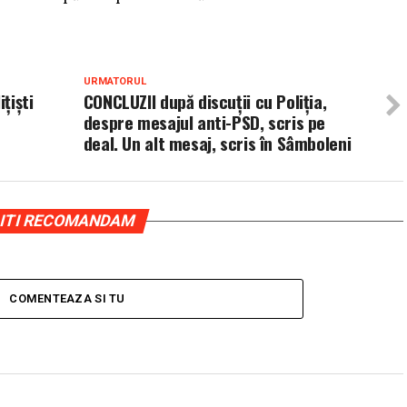
URMATORUL
ţişti
CONCLUZII după discuţii cu Poliţia,
despre mesajul anti-PSD, scris pe
deal. Un alt mesaj, scris în Sâmboleni
ITI RECOMANDAM
COMENTEAZA SI TU