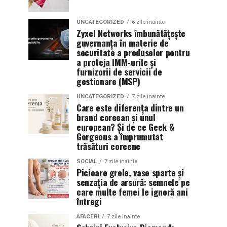
UNCATEGORIZED
6 zile inainte
Zyxel Networks îmbunătățește
guvernanța în materie de
securitate a produselor pentru
a proteja IMM-urile și
furnizorii de servicii de
gestionare (MSP)
UNCATEGORIZED
7 zile inainte
Care este diferența dintre un
brand coreean și unul
european? Și de ce Geek &
Gorgeous a împrumutat
trăsături coreene
SOCIAL
7 zile inainte
Picioare grele, vase sparte și
senzația de arsură: semnele pe
care multe femei le ignoră ani
întregi
AFACERI
7 zile inainte