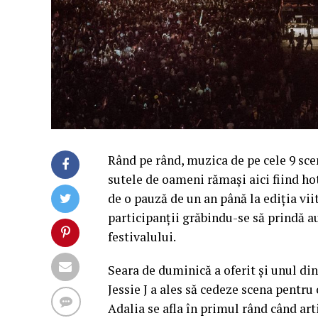
Rând pe rând, muzica de pe cele 9 scene
sutele de oameni rămași aici fiind hot
de o pauză de un an până la ediția viit
participanții grăbindu-se să prindă au
festivalului.
Seara de duminică a oferit și unul d
Jessie J a ales să cedeze scena pentru
Adalia se afla în primul rând când art