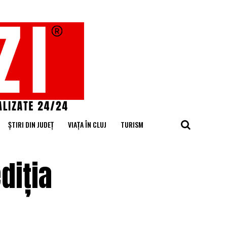
ȘTIRI DIN JUDEȚ
VIAȚA ÎN CLUJ
TURISM
diția