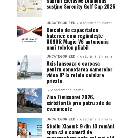
Sabrini Exclusive Diamonds
susține Serenity Golf Cup 2026
UNCATEGORIZED
o săptămână inainte
Dincolo de capacitatea
bateriei: cum regândește
HONOR Magic V6 autonomia
unui telefon pliabil
UNCATEGORIZED
o săptămână inainte
Axis lanseaza o carcasa
pentru conectarea camerelor
video IP la retele celulare
private
o săptămână inainte
Ziua Timișoarei 2026,
sărbătorită prin patru zile de
evenimente
UNCATEGORIZED
o săptămână inainte
Studiu Xiaomi: 9 din 10 români
spun că o cameră de
supraveghere este cel mai util