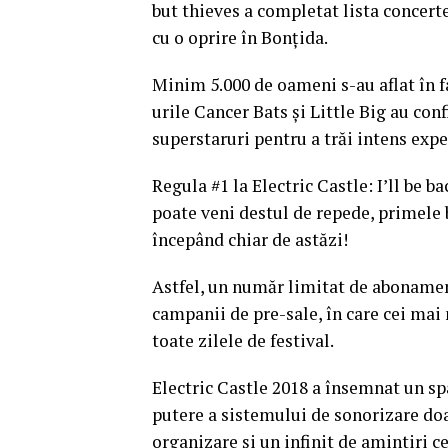
but thieves a completat lista concerte
cu o oprire în Bonțida.
Minim 5.000 de oameni s-au aflat în 
urile Cancer Bats și Little Big au con
superstaruri pentru a trăi intens expe
Regula #1 la Electric Castle: I’ll be b
poate veni destul de repede, primele b
începând chiar de astăzi!
Astfel, un număr limitat de abonament
campanii de pre-sale, în care cei mai 
toate zilele de festival.
Electric Castle 2018 a însemnat un sp
putere a sistemului de sonorizare doa
organizare și un infinit de amintiri c