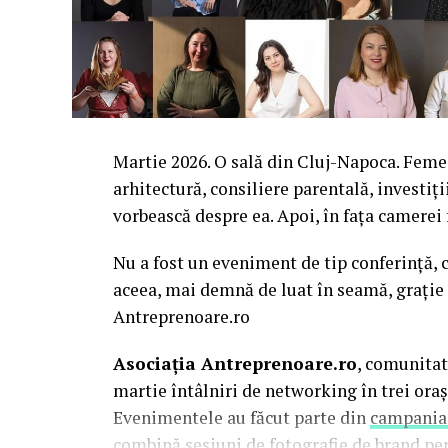
Martie 2026. O sală din Cluj-Napoca. Femei 
arhitectură, consiliere parentală, investiți
vorbească despre ea. Apoi, în fața camerei
Nu a fost un eveniment de tip conferință, c
aceea, mai demnă de luat în seamă, grație 
Antreprenoare.ro
Asociația Antreprenoare.ro
, comunitat
martie întâlniri de networking în trei oraș
Evenimentele au făcut parte din
campania
combină sesiuni de fotografie de brand pe