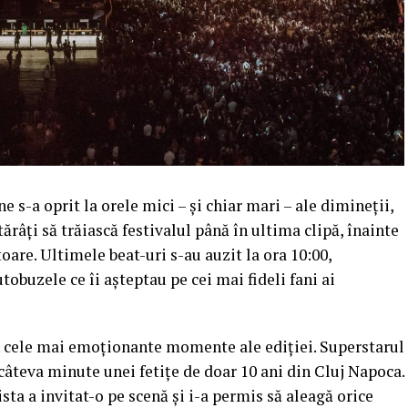
 s-a oprit la orele mici – și chiar mari – ale dimineții,
ărâți să trăiască festivalul până în ultima clipă, înainte
oare. Ultimele beat-uri s-au auzit la ora 10:00,
tobuzele ce îi așteptau pe cei mai fideli fani ai
in cele mai emoționante momente ale ediției. Superstarul
 câteva minute unei fetițe de doar 10 ani din Cluj Napoca.
ista a invitat-o pe scenă și i-a permis să aleagă orice