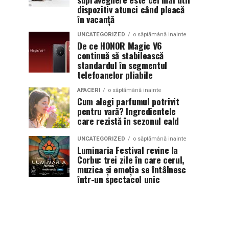
dispozitiv atunci când pleacă
în vacanță
UNCATEGORIZED
o săptămână inainte
De ce HONOR Magic V6
continuă să stabilească
standardul în segmentul
telefoanelor pliabile
AFACERI
o săptămână inainte
Cum alegi parfumul potrivit
pentru vară? Ingredientele
care rezistă în sezonul cald
UNCATEGORIZED
o săptămână inainte
Luminaria Festival revine la
Corbu: trei zile în care cerul,
muzica și emoția se întâlnesc
într-un spectacol unic