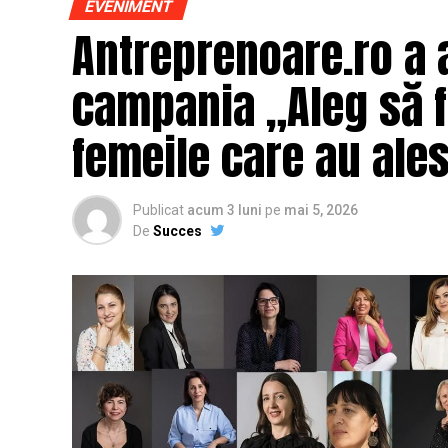
EVENIMENT
Antreprenoare.ro a 
campania „Aleg să fi
femeile care au ales
Publicat
acum 3 luni
pe
mai 5, 2026
De
Succes