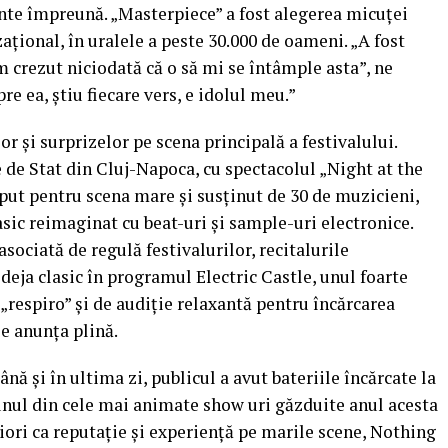
cânte împreună. „Masterpiece” a fost alegerea micuței
zațional, în uralele a peste 30.000 de oameni. „A fost
m crezut niciodată că o să mi se întâmple asta”, ne
re ea, știu fiecare vers, e idolul meu.”
lor și surprizelor pe scena principală a festivalului.
de Stat din Cluj-Napoca, cu spectacolul „Night at the
eput pentru scena mare și susținut de 30 de muzicieni,
asic reimaginat cu beat-uri și sample-uri electronice.
ociată de regulă festivalurilor, recitalurile
deja clasic în programul Electric Castle, unul foarte
respiro” și de audiție relaxantă pentru încărcarea
se anunța plină.
ă și în ultima zi, publicul a avut bateriile încărcate la
 unul din cele mai animate show uri găzduite anul acesta
eniori ca reputație și experiență pe marile scene, Nothing