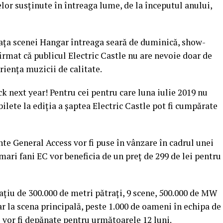
lor susținute în întreaga lume, de la începutul anului,
fața scenei Hangar întreaga seară de duminică, show-
firmat că publicul Electric Castle nu are nevoie doar de
riența muzicii de calitate.
ack next year! Pentru cei pentru care luna iulie 2019 nu
ilete la ediția a șaptea Electric Castle pot fi cumpărate
e General Access vor fi puse în vânzare în cadrul unei
mari fani EC vor beneficia de un preț de 299 de lei pentru
ațiu de 300.000 de metri pătrați, 9 scene, 500.000 de MW
r la scena principală, peste 1.000 de oameni în echipa de
e vor fi depănate pentru următoarele 12 luni.