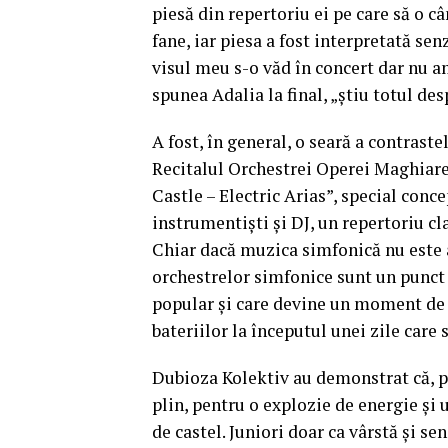
piesă din repertoriu ei pe care să o 
fane, iar piesa a fost interpretată sen
visul meu s-o văd în concert dar nu a
spunea Adalia la final, „știu totul desp
A fost, în general, o seară a contraste
Recitalul Orchestrei Operei Maghiare 
Castle – Electric Arias”, special conc
instrumentiști și DJ, un repertoriu cl
Chiar dacă muzica simfonică nu este as
orchestrelor simfonice sunt un punct 
popular și care devine un moment de „
bateriilor la începutul unei zile care 
Dubioza Kolektiv au demonstrat că, pân
plin, pentru o explozie de energie și
de castel. Juniori doar ca vârstă și s