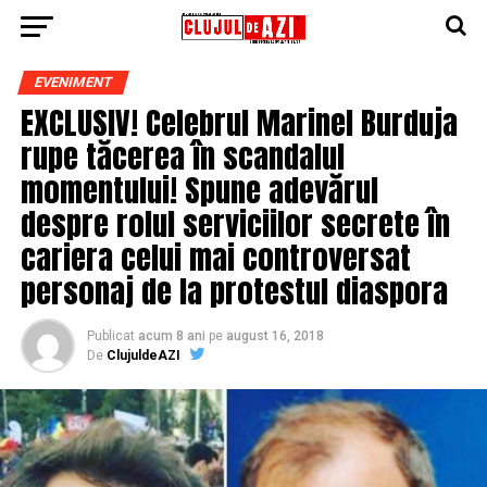
EVENIMENT
EXCLUSIV! Celebrul Marinel Burduja
rupe tăcerea în scandalul
momentului! Spune adevărul
despre rolul serviciilor secrete în
cariera celui mai controversat
personaj de la protestul diaspora
Publicat
acum 8 ani
pe
august 16, 2018
De
ClujuldeAZI