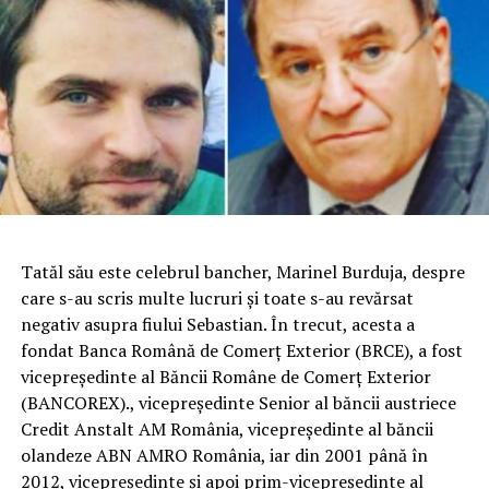
Tatăl său este celebrul bancher, Marinel Burduja, despre
care s-au scris multe lucruri şi toate s-au revărsat
negativ asupra fiului Sebastian. În trecut, acesta a
fondat Banca Română de Comerţ Exterior (BRCE), a fost
vicepreşedinte al Băncii Române de Comerţ Exterior
(BANCOREX)., vicepreşedinte Senior al băncii austriece
Credit Anstalt AM România, vicepreşedinte al băncii
olandeze ABN AMRO România, iar din 2001 până în
2012, vicepreşedinte şi apoi prim-vicepreşedinte al