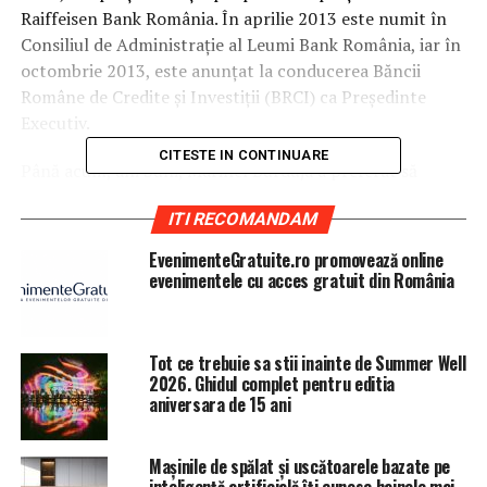
Raiffeisen Bank România.
În aprilie 2013 este numit în
Consiliul de Administraţie al Leumi Bank România, iar în
octombrie 2013, este anunţat la conducerea Băncii
Române de Credite şi Investiţii (BRCI) ca Preşedinte
Executiv.
CITESTE IN CONTINUARE
Până acum, ani buni, Marinel Burduja a preferat să
păstreze tăcerea şi să lase informaţiile despre el să fie
ITI RECOMANDAM
interpretate de oricine după bunul plac. Astăzi a decis să
răspundă, în exclusivitate, întrebărilor Capital.
EvenimenteGratuite.ro promovează online
evenimentele cu acces gratuit din România
Capital:
Sunteţi unul dintre cei mai cunoscuţi
bancheri din România, CV-ul dumneavoastră este
foarte bogat în reuşite profesionale în acest domeniu,
Tot ce trebuie sa stii inainte de Summer Well
dar pe internet circulă mult ideea că de fapt sunteţi
2026. Ghidul complet pentru editia
doar
“un securist care a tocat banii ţării”. Vă rog să ne
aniversara de 15 ani
lămuriţi cum stau lucrurile şi de unde această
ştampilă?
Mașinile de spălat și uscătoarele bazate pe