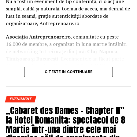
Nu a fost un eveniment de tip conferință, ci o acțiune
simplă, caldă și naturală, tocmai de aceea, mai demnă de
luat în seamă, grație autenticității abordate de
organizatoare, Antreprenoare.ro
Asociația Antreprenoare.ro
, comunitate cu peste
16.000 de membre, a organizat în luna martie întâlniri
de networking în trei orașe din țară:
Cluj-Napoca,
Timișoara și București.
Evenimentele au făcut parte
din
campania națională
„Aleg să fiu vizibilă
„
, o
CITESTE IN CONTINUARE
inițiativă care combină sesiuni de fotografie de brand
personal cu conversații directe despre ce înseamnă să fii
prezentă, cu numele tău și cu afacerea ta, în spațiul
public.
EVENIMENT
„Cabaret des Dames – Chapter II”
La Cluj-Napoca, sesiunile foto au fost susținute de doi
fotografi profesioniști:
Valentina Mihalache
la Hotel Romanita: spectacol de 8
(lightsun.ro) și
Deni Sîrb
(DA Studio). Valentina a venit
Martie într-una dintre cele mai
cu 18 ani de carieră în vânzări în spate și o tranziție