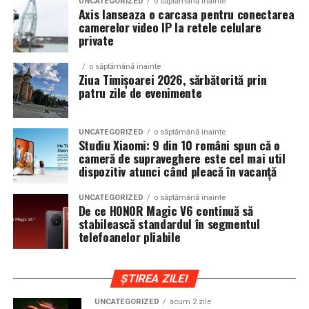
Un aspect specific evenimentelor auto din Cluj este
UNCATEGORIZED
o săptămână inainte
Axis lanseaza o carcasa pentru conectarea
prezenta multor masini care nu sunt doar proiecte de
camerelor video IP la retele celulare
show, ci si vehicule utilizate zilnic. Proprietarii acestora
private
cauta solutii care sa le permita sa participe la
o săptămână inainte
evenimente fara a sacrifica complet confortul sau
Ziua Timișoarei 2026, sărbătorită prin
siguranta pe drumurile publice.
patru zile de evenimente
In acest context, anvelopele alese trebuie sa ofere un
echilibru intre aspect si functionalitate. Multi pasionati
UNCATEGORIZED
o săptămână inainte
Studiu Xiaomi: 9 din 10 români spun că o
opteaza pentru anvelope care arata bine la show, dar
cameră de supraveghere este cel mai util
care pot fi folosite si in conditii reale de trafic,
dispozitiv atunci când pleacă în vacanță
indiferent de vreme sau sezon.
UNCATEGORIZED
o săptămână inainte
De ce HONOR Magic V6 continuă să
De ce conteaza tipul de anvelopa la evenimentele din
stabilească standardul în segmentul
Cluj
telefoanelor pliabile
Clujul este un oras in care vremea poate fi imprevizibila,
iar drumurile din imprejurimi includ atat zone urbane,
ȘTIREA ZILEI
cat si trasee montane sau colinare. O masina pregatita
UNCATEGORIZED
acum 2 zile