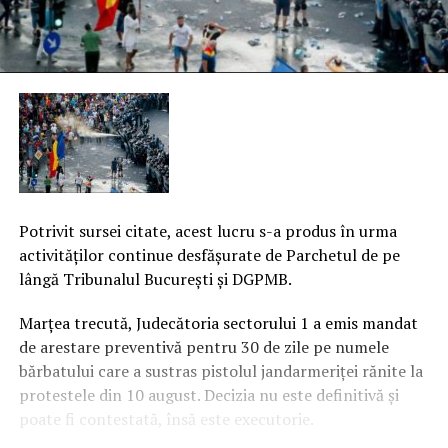
Potrivit sursei citate, acest lucru s-a produs în urma
activităţilor continue desfăşurate de Parchetul de pe
lângă Tribunalul Bucureşti şi DGPMB.
Marţea trecută, Judecătoria sectorului 1 a emis mandat
de arestare preventivă pentru 30 de zile pe numele
bărbatului care a sustras pistolul jandarmeriţei rănite la
protestele din 10 august. Decizia nu este definitivă şi
poate fi contestată, însă este executorie.