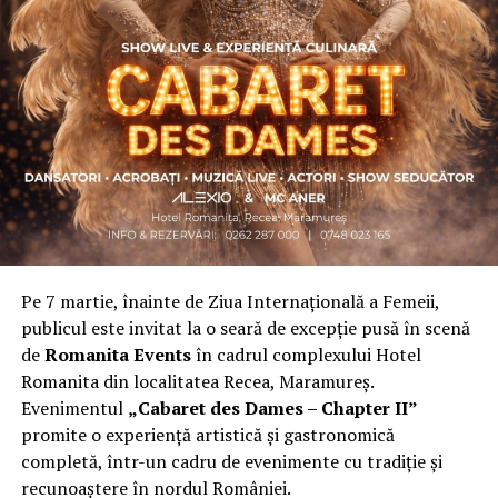
Asociația a fost fondată în 2019, dintr-un context
personal dificil, ca răspuns la întrebări despre
contribuție și sens. A crescut organic și a ajuns astăzi
una dintre cele mai mari comunități de femei
antreprenor din România, cu prezență fizică în mai
multe orașe, inclusiv la Cluj-Napoca.
„Dacă nu eu, atunci cine?”
spune clujeanca
Carmen
Mihalca
, fondatoarea
Antreprenoare.ro
. Din această
întrebare s-a născut campania.
Pe 7 martie, înainte de Ziua Internațională a Femeii,
Cine a ales să fie vizibilă la Cluj
publicul este invitat la o seară de excepție pusă în scenă
de
Romanita Events
în cadrul complexului Hotel
Femeile prezente la evenimentul din Cluj-Napoca
Romanita din localitatea Recea, Maramureș.
provin din domenii complet diferite. Câteva dintre ele:
Evenimentul
„Cabaret des Dames – Chapter II”
Andreea Faur
, specialist SEO, spune că a fi vizibilă
promite o experiență artistică și gastronomică
înseamnă să te asociezi cu brandul companiei pe care o
completă, într-un cadru de evenimente cu tradiție și
reprezinți și să educi publicul țintă. Mesajul ei pentru
recunoaștere în nordul României.