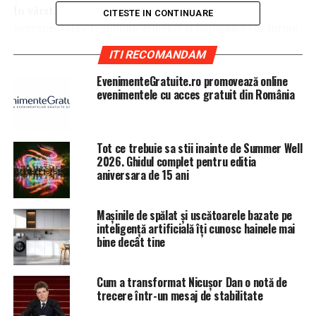
În vârstă de 32 de ani, bărbatul este acuzat de
CITESTE IN CONTINUARE
nerespectarea regimului armelor şi muniţiilor (în forma
sustragerii unei arme) şi tulburarea ordinii şi liniştii
ITI RECOMANDAM
publice. Agerpres
EvenimenteGratuite.ro promovează online
evenimentele cu acces gratuit din România
ARTICOLE PE ACEIASI TEMA:
PRIMA
URMATORUL
SUA au trimis CEL MAI PUTERNIC AVION din lume în
Tot ce trebuie sa stii inainte de Summer Well
România: Două aeronave F-22 Raptor sunt gata de luptă
2026. Ghidul complet pentru editia
aniversara de 15 ani
NU RATATI
Mitingul diasporei. Procurorii militari au înregistrat un
număr uluitor de plângeri penale împotriva Jandarmeriei
Mașinile de spălat și uscătoarele bazate pe
inteligență artificială îți cunosc hainele mai
bine decât tine
Cum a transformat Nicușor Dan o notă de
trecere într-un mesaj de stabilitate