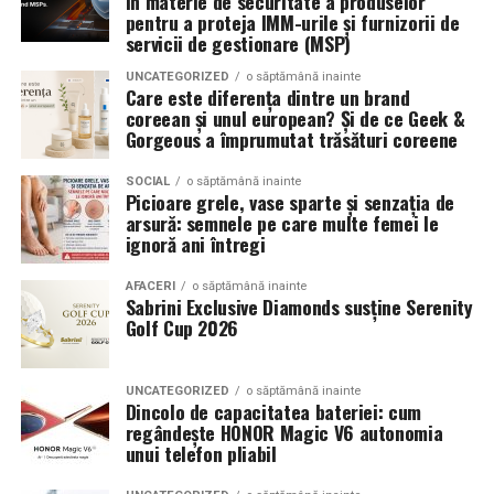
în materie de securitate a produselor
combinând experiența organizatorică cu capacitatea de
echilibrat, in timp ce o alegere gresita poate strica
pentru a proteja IMM-urile și furnizorii de
servicii de gestionare (MSP)
a transforma fiecare eveniment într-o amintire
proportiile, chiar daca restul masinii este bine realizat.
deosebită pentru participanți.
UNCATEGORIZED
o săptămână inainte
Anvelopele ca element vizual la show-uri auto
Care este diferența dintre un brand
coreean și unul european? Și de ce Geek &
Gorgeous a împrumutat trăsături coreene
La evenimentele auto din Cluj, anvelopele nu sunt doar
componente functionale, ci si elemente vizuale. Publicul
SOCIAL
o săptămână inainte
si fotografii surprind adesea detalii precum modul in
Picioare grele, vase sparte și senzația de
arsură: semnele pe care multe femei le
care roata umple aripa, distanta fata de caroserie si
ignoră ani întregi
aspectul general al ansamblului roata-janta.
AFACERI
o săptămână inainte
Anvelopele curate, cu dimensiuni corecte si uzura
Sabrini Exclusive Diamonds susține Serenity
uniforma, contribuie la imaginea profesionala a unei
Golf Cup 2026
masini de show. In multe cazuri, acestea completeaza
jantele si intaresc conceptul ales de proprietar, fie ca
UNCATEGORIZED
o săptămână inainte
vorbim despre un stil elegant, sportiv sau minimalist.
Dincolo de capacitatea bateriei: cum
regândește HONOR Magic V6 autonomia
unui telefon pliabil
Echilibrul dintre estetica si utilizare reala