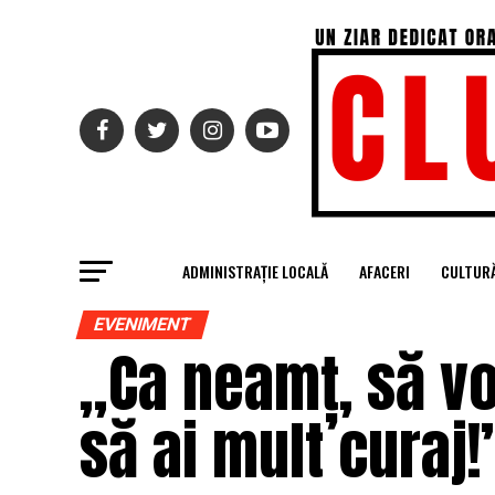
ADMINISTRAȚIE LOCALĂ
AFACERI
CULTUR
EVENIMENT
„Ca neamț, să vo
să ai mult curaj!