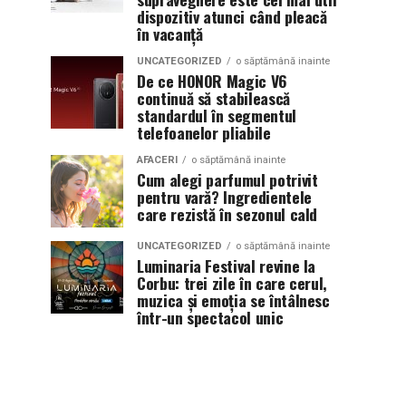
dispozitiv atunci când pleacă
în vacanță
UNCATEGORIZED
o săptămână inainte
De ce HONOR Magic V6
continuă să stabilească
standardul în segmentul
telefoanelor pliabile
AFACERI
o săptămână inainte
Cum alegi parfumul potrivit
pentru vară? Ingredientele
care rezistă în sezonul cald
UNCATEGORIZED
o săptămână inainte
Luminaria Festival revine la
Corbu: trei zile în care cerul,
muzica și emoția se întâlnesc
într-un spectacol unic