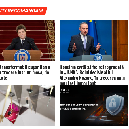
ITI RECOMANDAM
transformat Nicușor Dan o
România evită să fie retrogradată
e trecere într-un mesaj de
în „JUNK”. Rolul decisiv al lui
tate
Alexandru Nazare, în trecerea unui
nou test important