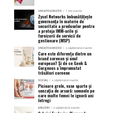
UNCATEGORIZED
7 zile inainte
Zyxel Networks îmbunătățește
guvernanța în materie de
securitate a produselor pentru
a proteja IMM-urile și
furnizorii de servicii de
gestionare (MSP)
UNCATEGORIZED
o săptămână inainte
Care este diferența dintre un
brand coreean și unul
european? Și de ce Geek &
Gorgeous a împrumutat
trăsături coreene
SOCIAL
o săptămână inainte
Picioare grele, vase sparte și
senzația de arsură: semnele pe
care multe femei le ignoră ani
întregi
AFACERI
o săptămână inainte