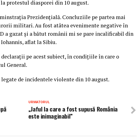
la protestul diasporei din 10 august.
minstraţia Prezidenţială. Concluziile pe partea mai
urorii militari. Au fost atâtea evenimente negative în
D a gazat şi a bătut românii mi se pare incalificabil din
Iohannis, aflat la Sibiu.
declaraţii pe acest subiect, în condiţiile în care o
tul General.
legate de incidentele violente din 10 august.
URMATORUL
upă
„Jaful la care a fost supusă România
E
este inimaginabil”