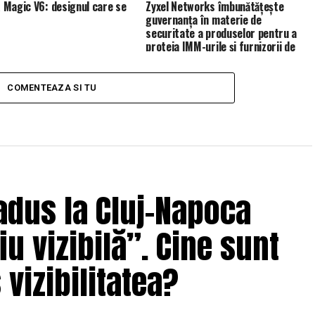
Magic V6: designul care se
Zyxel Networks îmbunătățește
guvernanța în materie de
securitate a produselor pentru a
proteja IMM-urile și furnizorii de
servicii de gestionare (MSP)
COMENTEAZA SI TU
adus la Cluj-Napoca
u vizibilă”. Cine sunt
 vizibilitatea?