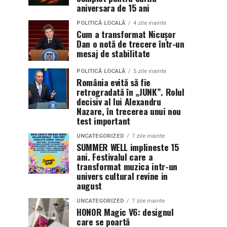
aniversara de 15 ani
POLITICĂ LOCALĂ
4 zile inainte
Cum a transformat Nicușor
Dan o notă de trecere într-un
mesaj de stabilitate
POLITICĂ LOCALĂ
5 zile inainte
România evită să fie
retrogradată în „JUNK”. Rolul
decisiv al lui Alexandru
Nazare, în trecerea unui nou
test important
UNCATEGORIZED
7 zile inainte
SUMMER WELL implineste 15
ani. Festivalul care a
transformat muzica intr-un
univers cultural revine in
august
UNCATEGORIZED
7 zile inainte
HONOR Magic V6: designul
care se poartă