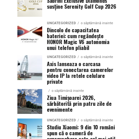
Sabrini Exclusive Diamonds
susține Serenity Golf Cup 2026
UNCATEGORIZED
o săptămână inainte
Dincolo de capacitatea
bateriei: cum regândește
HONOR Magic V6 autonomia
unui telefon pliabil
UNCATEGORIZED
o săptămână inainte
Axis lanseaza o carcasa
pentru conectarea camerelor
video IP la retele celulare
private
o săptămână inainte
Ziua Timișoarei 2026,
sărbătorită prin patru zile de
evenimente
UNCATEGORIZED
o săptămână inainte
Studiu Xiaomi: 9 din 10 români
spun că o cameră de
supraveghere este cel mai util