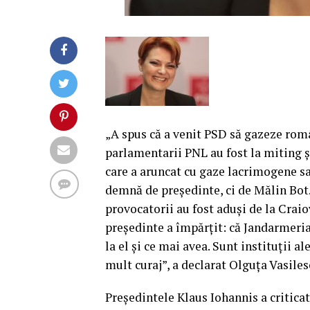
„A spus că a venit PSD să gazeze român
parlamentarii PNL au fost la miting şi
care a aruncat cu gaze lacrimogene sau
demnă de preşedinte, ci de Mălin Bot. 
provocatorii au fost aduşi de la Craio
preşedinte a împărţit: că Jandarmeria 
la el şi ce mai avea. Sunt instituţii a
mult curaj”, a declarat Olguţa Vasile
Preşedintele Klaus Iohannis a criticat