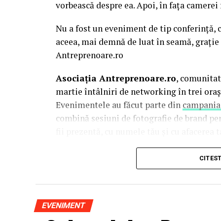
vorbească despre ea. Apoi, în fața camerei
Nu a fost un eveniment de tip conferință, c
aceea, mai demnă de luat în seamă, grație 
Antreprenoare.ro
Asociația Antreprenoare.ro
, comunitat
martie întâlniri de networking în trei oraș
Evenimentele au făcut parte din
campania
combină sesiuni de fotografie de brand pe
fii prezentă, cu numele tău și cu afacerea ta
La Cluj-Napoca, sesiunile foto au fost susț
CITES
Mihalache
(lightsun.ro) și
Deni Sîrb
(DA 
vânzări în spate și o tranziție asumată sp
este singurul fotograf de nașteri din Româ
EVENIMENT
portret de 15 ani.