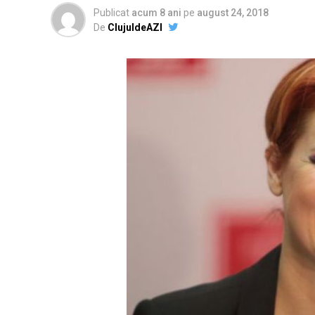
Publicat
acum 8 ani
pe
august 24, 2018
De
ClujuldeAZI