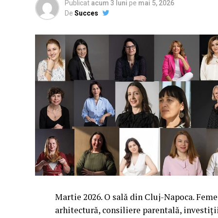
Publicat
acum 3 luni
pe
mai 5, 2026
De
Succes
Martie 2026. O sală din Cluj-Napoca. Femei 
arhitectură, consiliere parentală, investiți