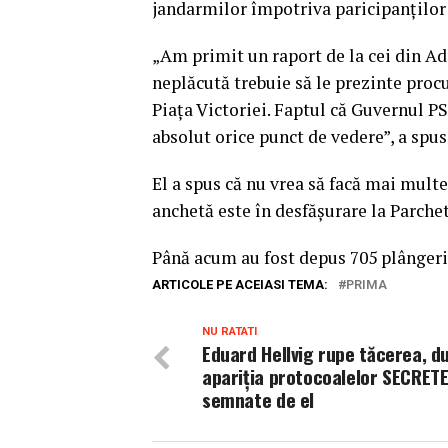
jandarmilor împotriva paricipanţilor 
„Am primit un raport de la cei din Ad
neplăcută trebuie să le prezinte proc
Piaţa Victoriei. Faptul că Guvernul PS
absolut orice punct de vedere”, a spus 
El a spus că nu vrea să facă mai multe 
anchetă este în desfăşurare la Parche
Până acum au fost depus 705 plângeri 
ARTICOLE PE ACEIASI TEMA:
PRIMA
NU RATATI
Eduard Hellvig rupe tăcerea, d
apariția protocoalelor SECRET
semnate de el