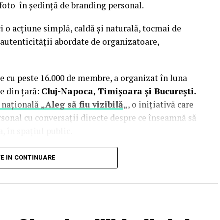
 foto în ședință de branding personal.
i o acțiune simplă, caldă și naturală, tocmai de
autenticității abordate de organizatoare,
e cu peste 16.000 de membre, a organizat în luna
e din țară:
Cluj-Napoca, Timișoara și București.
 națională
„Aleg să fiu vizibilă
„
, o inițiativă care
rsonal cu conversații directe despre ce înseamnă să
, în spațiul public.
inute de doi fotografi profesioniști:
Valentina
TE IN CONTINUARE
Studio). Valentina a venit cu 18 ani de carieră în
re fotografia comercială și de brand personal. Deni
nia și lucrează în fotografia de eveniment și