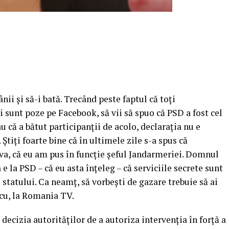
ii şi să-i bată. Trecând peste faptul că toţi
 sunt poze pe Facebook, să vii să spuo că PSD a fost cel
 că a bătut participanţii de acolo, declaraţia nu e
Știţi foarte bine că în ultimele zile s-a spus că
va, că eu am pus în funcţie şeful Jandarmeriei.
Domnul
e la PSD – că eu asta înţeleg – că serviciile secrete sunt
le statului. Ca neamţ, să vorbeşti de gazare trebuie să ai
scu, la Romania TV.
 decizia autorităţilor de a autoriza intervenţia în forţă a