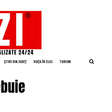
ȘTIRI DIN JUDEȚ
VIAȚA ÎN CLUJ
TURISM
ebuie