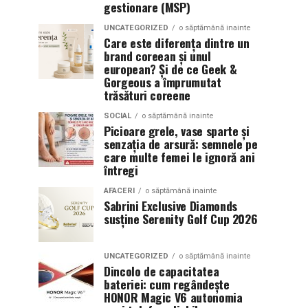
gestionare (MSP)
UNCATEGORIZED
o săptămână inainte
Care este diferența dintre un
brand coreean și unul
european? Și de ce Geek &
Gorgeous a împrumutat
trăsături coreene
SOCIAL
o săptămână inainte
Picioare grele, vase sparte și
senzația de arsură: semnele pe
care multe femei le ignoră ani
întregi
AFACERI
o săptămână inainte
Sabrini Exclusive Diamonds
susține Serenity Golf Cup 2026
UNCATEGORIZED
o săptămână inainte
Dincolo de capacitatea
bateriei: cum regândește
HONOR Magic V6 autonomia