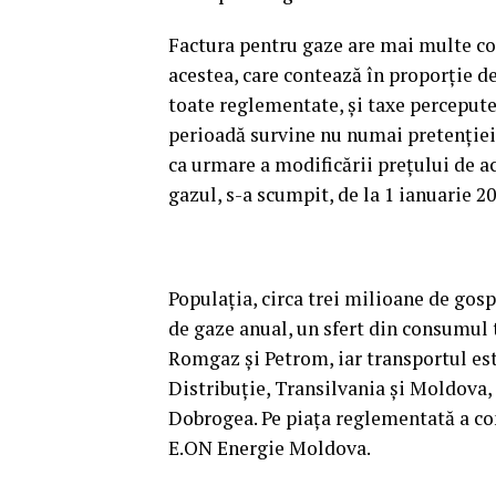
Factura pentru gaze are mai multe co
acestea, care contează în proporţie de
toate reglementate, şi taxe perceput
perioadă survine nu numai pretenţiei 
ca urmare a modificării preţului de ach
gazul, s-a scumpit, de la 1 ianuarie 2
Populaţia, circa trei milioane de gos
de gaze anual, un sfert din consumul 
Romgaz şi Petrom, iar transportul est
Distribuţie, Transilvania şi Moldova,
Dobrogea. Pe piaţa reglementată a con
E.ON Energie Moldova.