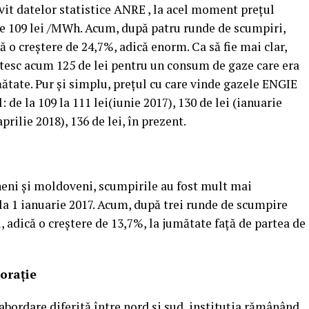
ivit datelor statistice ANRE , la acel moment preţul
e 109 lei /MWh. Acum, după patru runde de scumpiri,
 o creştere de 24,7%, adică enorm. Ca să fie mai clar,
ătesc acum 125 de lei pentru un consum de gaze care era
mătate. Pur şi simplu, preţul cu care vinde gazele ENGIE
: de la 109 la 111 lei(iunie 2017), 130 de lei (ianuarie
aprilie 2018), 136 de lei, în prezent.
ăneni şi moldoveni, scumpirile au fost mult mai
la 1 ianuarie 2017. Acum, după trei runde de scumpire
i, adică o creştere de 13,7%, la jumătate faţă de partea de
poraţie
abordare diferită între nord şi sud, instituţia rămânând