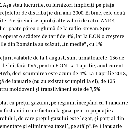
 Aşa stau lucrurile, cu furnizori impliciţi pe piaţa
eţelelor de distribuţie din anii 2000. Ei bine, cele două
rite. Fiecăreia i se aprobă alte valori de către ANRE,
die” poate părea o glumă de la radio Erevan. Spre
operat o scădere de tarif de 4%, iar la E.ON o creştere
ile din România au scăzut, „în medie” , cu 1%
reţuri, valabile de la 1 august, sunt următoarele: 136 de
e lei, fără TVA, pentru E.ON. La 1 aprilie, anul curent
MWh, deci scumpirea este acum de 4%. La 1 aprilie 2018,
 de ianuarie (nu au existat scumpiri la ei), de 133
ru moldoveni şi transilvăneni este de 7,5%.
lat cu preţul gazului, pe regiuni, începând cu 1 ianuarie
au fost ani în care factura la gaze pentru popuaţie a
rolului, de care preţul gazului este legat, şi parţial din
ementate şi eliminarea taxei ‘„pe stâlp”. Pe 1 ianuarie