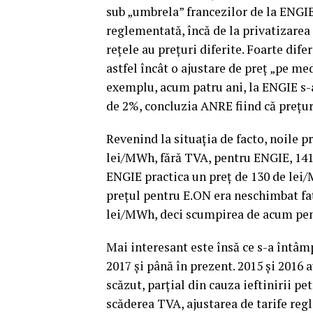
sub „umbrela” francezilor de la ENGIE.
reglementată, încă de la privatizarea r
reţele au preţuri diferite. Foarte dife
astfel încât o ajustare de preţ „pe me
exemplu, acum patru ani, la ENGIE s-a 
de 2%, concluzia ANRE fiind că preţur
Revenind la situaţia de facto, noile p
lei/MWh, fără TVA, pentru ENGIE, 141 d
ENGIE practica un preţ de 130 de lei/
preţul pentru E.ON era neschimbat faţă
lei/MWh, deci scumpirea de acum pent
Mai interesant este însă ce s-a întâmp
2017 şi până în prezent. 2015 şi 2016 
scăzut, parţial din cauza ieftinirii pet
scăderea TVA, ajustarea de tarife regl