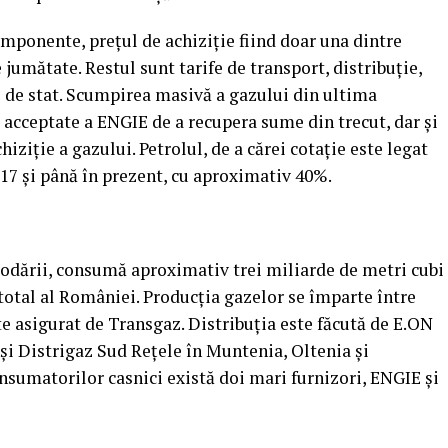
mponente, preţul de achiziţie fiind doar una dintre
 jumătate. Restul sunt tarife de transport, distribuţie,
e de stat. Scumpirea masivă a gazului din ultima
acceptate a ENGIE de a recupera sume din trecut, dar şi
iziţie a gazului. Petrolul, de a cărei cotaţie este legat
017 şi până în prezent, cu aproximativ 40%.
podării, consumă aproximativ trei miliarde de metri cubi
total al României. Producţia gazelor se împarte între
e asigurat de Transgaz. Distribuţia este făcută de E.ON
 şi Distrigaz Sud Reţele în Muntenia, Oltenia şi
sumatorilor casnici există doi mari furnizori, ENGIE şi