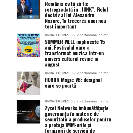
România evită să fie
retrogradată în „JUNK”. Rolul
decisiv al lui Alexandru
Nazare, în trecerea unui nou
test important
UNCATEGORIZED
o săptămână inainte
SUMMER WELL implineste 15
ani. Festivalul care a
transformat muzica intr-un
univers cultural revine in
august
UNCATEGORIZED
o săptămână inainte
HONOR Magic V6: designul
care se poartă
UNCATEGORIZED
o săptămână inainte
Zyxel Networks îmbunătățește
guvernanța în materie de
securitate a produselor pentru
a proteja IMM-urile și
furnizorii de servicii de