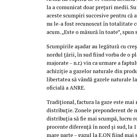
la a comunicat doar preţuri medii. Sur
aceste scumpiri succesive pentru că au
nu le-a fost recunoscut în totalitate 
acum. „Este o măsură în toate”, spun 
Scumpirile aşadar au legătură cu creş
nordul ţării, în sud fiind vorba de o p
majorate – n.r.) vin ca urmare a faptul
achiziţie a gazelor naturale din produ
libertatea să vândă gazele naturale l
oficială a ANRE.
Tradiţional, factura la gaze este mai
distribuţie. Zonele preponderent de m
distribuţia să fie mai scumpă, lucru re
procente diferenţă în nord şi sud, la 
mare parte – gazul la E.ON fiind mai 