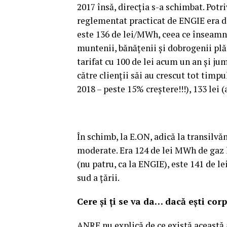
2017 însă, direcţia s-a schimbat. Potr
reglementat practicat de ENGIE era d
este 136 de lei/MWh, ceea ce înseamnă
muntenii, bănăţenii şi dobrogenii pl
tarifat cu 100 de lei acum un an şi ju
către clienţii săi au crescut tot timpul
2018 – peste 15% creştere!!!), 133 lei (
În schimb, la E.ON, adică la transilv
moderate. Era 124 de lei MWh de gaz 
(nu patru, ca la ENGIE), este 141 de le
sud a ţării.
Cere şi ţi se va da… dacă eşti cor
ANRE nu explică de ce există această 