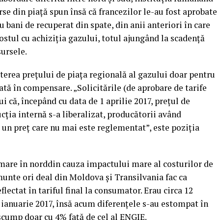
se din piaţă spun însă că francezilor le-au fost aprobate
 bani de recuperat din spate, din anii anteriori în care
costul cu achiziţia gazului, totul ajungând la scadenţă
sursele.
terea preţului de piaţa regională al gazului doar pentru
lată în compensare. „Solicitările (de aprobare de tarife
ui că, începând cu data de 1 aprilie 2017, preţul de
cţia internă s-a liberalizat, producătorii având
a un preţ care nu mai este reglementat”, este poziţia
 mare în norddin cauza impactului mare al costurilor de
unte ori deal din Moldova şi Transilvania fac ca
flectat în tariful final la consumator. Erau circa 12
1 ianuarie 2017, însă acum diferenţele s-au estompat în
scump doar cu 4% faţă de cel al ENGIE.