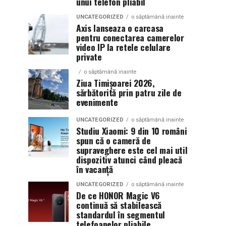
unui telefon pliabil
UNCATEGORIZED
o săptămână inainte
Axis lanseaza o carcasa
pentru conectarea camerelor
video IP la retele celulare
private
o săptămână inainte
Ziua Timișoarei 2026,
sărbătorită prin patru zile de
evenimente
UNCATEGORIZED
o săptămână inainte
Studiu Xiaomi: 9 din 10 români
spun că o cameră de
supraveghere este cel mai util
dispozitiv atunci când pleacă
în vacanță
UNCATEGORIZED
o săptămână inainte
De ce HONOR Magic V6
continuă să stabilească
standardul în segmentul
telefoanelor pliabile