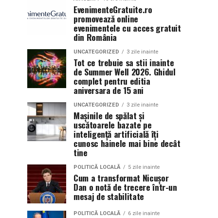
EvenimenteGratuite.ro
promovează online
evenimentele cu acces gratuit
din România
UNCATEGORIZED
3 zile inainte
Tot ce trebuie sa stii inainte
de Summer Well 2026. Ghidul
complet pentru editia
aniversara de 15 ani
UNCATEGORIZED
3 zile inainte
Mașinile de spălat și
uscătoarele bazate pe
inteligență artificială îți
cunosc hainele mai bine decât
tine
POLITICĂ LOCALĂ
5 zile inainte
Cum a transformat Nicușor
Dan o notă de trecere într-un
mesaj de stabilitate
POLITICĂ LOCALĂ
6 zile inainte