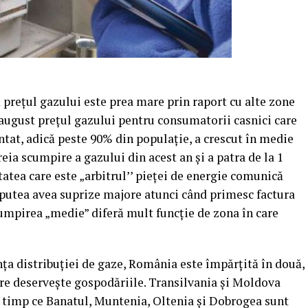
că preţul gazului este prea mare prin raport cu alte zone
 august preţul gazului pentru consumatorii casnici care
tat, adică peste 90% din populaţie, a crescut în medie
treia scumpire a gazului din acest an şi a patra de la 1
atea care este „arbitrul’’ pieţei de energie comunică
r putea avea suprize majore atunci când primesc factura
umpirea „medie” diferă mult funcţie de zona în care
inţa distribuţiei de gaze, România este împărţită în două,
are deserveşte gospodăriile. Transilvania şi Moldova
n timp ce Banatul, Muntenia, Oltenia şi Dobrogea sunt