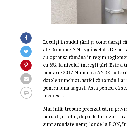
Locuiţi în sudul ţării şi consideraţi 
ale României? Nu vă înşelaţi. De la 1
au optat să rămână în regim reglemen
cu 6%, la nivelul întregii ţări. Este a 
ianuarie 2017. Numai că ANRE, autorit
datele trunchiat, astfel că românii a
pentru luna august.
Asta pentru că sc
locuieşti.
Mai întâi trebuie precizat că, în priv
nordul şi sudul, după de furnizorul c
sunt arondate nemţilor de la E.ON, î