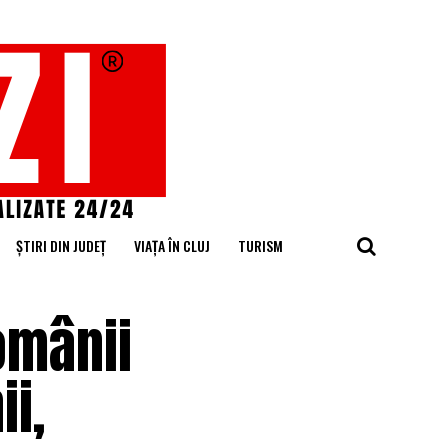
ȘTIRI DIN JUDEȚ
VIAȚA ÎN CLUJ
TURISM
omânii
ii,