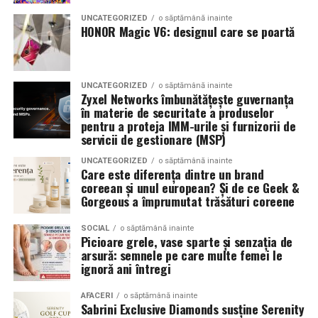
combinând experiența organizatorică cu capacitatea de
echilibrat, in timp ce o alegere gresita poate strica
UNCATEGORIZED
o săptămână inainte
a transforma fiecare eveniment într-o amintire
proportiile, chiar daca restul masinii este bine realizat.
HONOR Magic V6: designul care se poartă
deosebită pentru participanți.
Anvelopele ca element vizual la show-uri auto
UNCATEGORIZED
o săptămână inainte
La evenimentele auto din Cluj, anvelopele nu sunt doar
Zyxel Networks îmbunătățește guvernanța
componente functionale, ci si elemente vizuale. Publicul
în materie de securitate a produselor
pentru a proteja IMM-urile și furnizorii de
si fotografii surprind adesea detalii precum modul in
servicii de gestionare (MSP)
care roata umple aripa, distanta fata de caroserie si
aspectul general al ansamblului roata-janta.
UNCATEGORIZED
o săptămână inainte
Care este diferența dintre un brand
coreean și unul european? Și de ce Geek &
Anvelopele curate, cu dimensiuni corecte si uzura
Gorgeous a împrumutat trăsături coreene
uniforma, contribuie la imaginea profesionala a unei
masini de show. In multe cazuri, acestea completeaza
SOCIAL
o săptămână inainte
Picioare grele, vase sparte și senzația de
jantele si intaresc conceptul ales de proprietar, fie ca
arsură: semnele pe care multe femei le
vorbim despre un stil elegant, sportiv sau minimalist.
ignoră ani întregi
Echilibrul dintre estetica si utilizare reala
AFACERI
o săptămână inainte
Sabrini Exclusive Diamonds susține Serenity