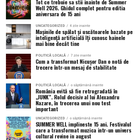
Tot ce trebuie sa stii inainte de Summer
decât memorabilă.
sunt apreciate si discutate. Anvelopele fac parte din
Well 2026. Ghidul complet pentru editia
Contact: contact@antreprenoare.ro
aniversara de 15 ani
aceasta categorie de componente esentiale, deoarece
Această ediție se poziționează ca o celebrare a feminității
influenteaza atat aspectul vizual, cat si modul in care
Sursă foto: Antreprenoare.ro
într-un cadru atent construit, în care atmosfera, scena
UNCATEGORIZED
4 zile inainte
masina este perceputa ca ansamblu.
Mașinile de spălat și uscătoarele bazate pe
și interacțiunea cu publicul sunt părți integrante ale
inteligență artificială îți cunosc hainele
experienței.
mai bine decât tine
Ce inseamna o masina pregatita de show in Cluj
Detalii organizatorice
Pregatirea unei masini pentru un eveniment auto in Cluj
POLITICĂ LOCALĂ
7 zile inainte
Cum a transformat Nicușor Dan o notă de
presupune mai mult decat un aspect curat si o vopsea
trecere într-un mesaj de stabilitate
Data și ora:
Sâmbătă, 7 martie | 18:00
lucioasa. Proprietarii investesc timp in detalii precum
Locația:
Hotel Romanita, Recea, Maramureș
alinierea rotilor, raportul dintre janta si anvelopa,
POLITICĂ LOCALĂ
o săptămână inainte
inaltimea masinii si coerenta stilului ales. Fiecare
Preț:
450 RON / persoană – format all-inclusive
România evită să fie retrogradată în
element trebuie sa se potriveasca cu restul, pentru a
„JUNK”. Rolul decisiv al lui Alexandru
(show live și meniu complet)
crea o imagine unitara.
Nazare, în trecerea unui nou test
important
Pentru rezervări și informații: 0262 287 000 / 0748 023
Anvelopele influenteaza direct postura masinii. Profilul,
165
UNCATEGORIZED
o săptămână inainte
latimea si aspectul flancului pot schimba complet felul
SUMMER WELL implineste 15 ani. Festivalul
care a transformat muzica intr-un univers
Romanita Events continuă astfel să fie o gazdă
in care masina sta pe roti. O alegere inspirata poate
cultural revine in august
importantă a momentelor speciale din Maramureș,
accentua liniile caroseriei si poate oferi un look