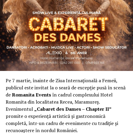
Asociația a fost fondată în 2019, dintr-un context
personal dificil, ca răspuns la întrebări despre
contribuție și sens. A crescut organic și a ajuns astăzi
una dintre cele mai mari comunități de femei
antreprenor din România, cu prezență fizică în mai
multe orașe, inclusiv la Cluj-Napoca.
„Dacă nu eu, atunci cine?”
spune clujeanca
Carmen
Mihalca
, fondatoarea
Antreprenoare.ro
. Din această
întrebare s-a născut campania.
Pe 7 martie, înainte de Ziua Internațională a Femeii,
Cine a ales să fie vizibilă la Cluj
publicul este invitat la o seară de excepție pusă în scenă
de
Romanita Events
în cadrul complexului Hotel
Femeile prezente la evenimentul din Cluj-Napoca
Romanita din localitatea Recea, Maramureș.
provin din domenii complet diferite. Câteva dintre ele:
Evenimentul
„Cabaret des Dames – Chapter II”
Andreea Faur
, specialist SEO, spune că a fi vizibilă
promite o experiență artistică și gastronomică
înseamnă să te asociezi cu brandul companiei pe care o
completă, într-un cadru de evenimente cu tradiție și
reprezinți și să educi publicul țintă. Mesajul ei pentru
recunoaștere în nordul României.