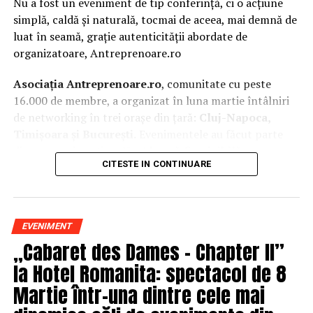
Nu a fost un eveniment de tip conferință, ci o acțiune
simplă, caldă și naturală, tocmai de aceea, mai demnă de
luat în seamă, grație autenticității abordate de
organizatoare, Antreprenoare.ro
Asociația Antreprenoare.ro
, comunitate cu peste
16.000 de membre, a organizat în luna martie întâlniri
de networking în trei orașe din țară:
Cluj-Napoca,
Timișoara și București.
Evenimentele au făcut parte
din
campania națională
„Aleg să fiu vizibilă
„
, o
CITESTE IN CONTINUARE
inițiativă care combină sesiuni de fotografie de brand
personal cu conversații directe despre ce înseamnă să fii
prezentă, cu numele tău și cu afacerea ta, în spațiul
public.
EVENIMENT
„Cabaret des Dames – Chapter II”
La Cluj-Napoca, sesiunile foto au fost susținute de doi
fotografi profesioniști:
Valentina Mihalache
la Hotel Romanita: spectacol de 8
(lightsun.ro) și
Deni Sîrb
(DA Studio). Valentina a venit
Martie într-una dintre cele mai
cu 18 ani de carieră în vânzări în spate și o tranziție