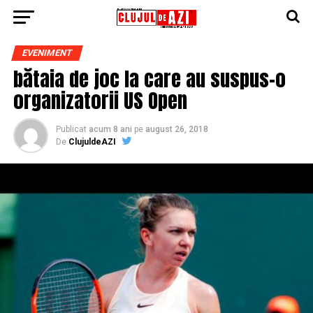
EVENIMENT
bătaia de joc la care au suspus-o
organizatorii US Open
Publicat
acum 8 ani
pe
august 26, 2018
De
ClujuldeAZI