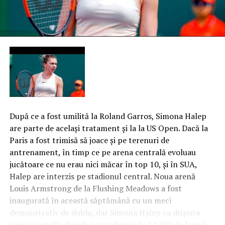
După ce a fost umilită la Roland Garros, Simona Halep
are parte de acelaşi tratament şi la la US Open. Dacă la
Paris a fost trimisă să joace şi pe terenuri de
antrenament, în timp ce pe arena centrală evoluau
jucătoare ce nu erau nici măcar în top 10, şi în SUA,
Halep are interzis pe stadionul central. Noua arenă
Louis Armstrong de la Flushing Meadows a fost
inaugurată în această săptămână cu un meci
demonstrativ de dublu, dar Simona Halep va disputa
prima partidă oficială pe stadionul de 14.000 de locuri,