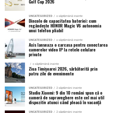
Golf Cup 2026
Un aspect specific evenimentelor auto din Cluj este
prezenta multor masini care nu sunt doar proiecte de
show, ci si vehicule utilizate zilnic. Proprietarii acestora
UNCATEGORIZED
o săptămână inainte
cauta solutii care sa le permita sa participe la
Dincolo de capacitatea bateriei: cum
regândește HONOR Magic V6 autonomia
evenimente fara a sacrifica complet confortul sau
unui telefon pliabil
siguranta pe drumurile publice.
UNCATEGORIZED
o săptămână inainte
In acest context, anvelopele alese trebuie sa ofere un
Axis lanseaza o carcasa pentru conectarea
echilibru intre aspect si functionalitate. Multi pasionati
camerelor video IP la retele celulare
private
opteaza pentru anvelope care arata bine la show, dar
care pot fi folosite si in conditii reale de trafic,
o săptămână inainte
indiferent de vreme sau sezon.
Ziua Timișoarei 2026, sărbătorită prin
patru zile de evenimente
De ce conteaza tipul de anvelopa la evenimentele din
Cluj
UNCATEGORIZED
2 săptămâni inainte
Studiu Xiaomi: 9 din 10 români spun că o
Clujul este un oras in care vremea poate fi imprevizibila,
cameră de supraveghere este cel mai util
iar drumurile din imprejurimi includ atat zone urbane,
dispozitiv atunci când pleacă în vacanță
cat si trasee montane sau colinare. O masina pregatita
UNCATEGORIZED
2 săptămâni inainte