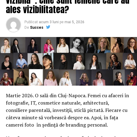
încasează Iulia Vântur pentru 3 zile de prezentare a
ales vizibilitatea?
Cerbul de Aur. Ce spun fanii
Publicat
acum 3 luni
pe
mai 5, 2026
De
Succes
Martie 2026. O sală din Cluj-Napoca. Femei cu afaceri în
fotografie, IT, cosmetice naturale, arhitectură,
consiliere parentală, investiții, sticlă pictată. Fiecare cu
câteva minute să vorbească despre ea. Apoi, în fața
camerei foto în ședință de branding personal.