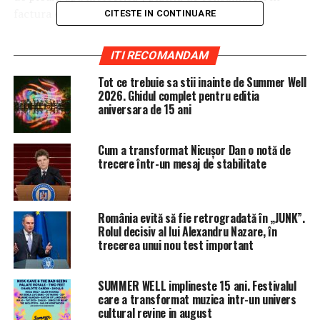
factura emisă lună de lună.
CITESTE IN CONTINUARE
„O parte a cantităţilor de ape meteorice (precipitaţiilor)
ITI RECOMANDAM
care cad pe proprietatea utilizatorilor sunt preluate în
sistemul public de canalizare împreună cu apele uzate
Tot ce trebuie sa stii inainte de Summer Well
2026. Ghidul complet pentru editia
menajere. Tarifarea acestui serviciu (care apare pe
aniversara de 15 ani
factură ca şi “apa-meteo”) ţine cont nu doar de
preluarea în sistemul de canalizare, ci şi de faptul că,
împreună cu apele uzate, trebuie epurate înainte de a fi
Cum a transformat Nicușor Dan o notă de
trecere într-un mesaj de stabilitate
redate mediului înconjurător.
Conform prevederilor normative în vigoare, “cantitatea
de apa meteorică preluată la reţeaua de canalizare se
România evită să fie retrogradată în „JUNK”.
determină prin înmulţirea cantităţii de apă meteorică,
Rolul decisiv al lui Alexandru Nazare, în
trecerea unui nou test important
transmisă de A.N.M. pentru luna anterioară facturării,
cu suprafeţele totale ale incintelor construite şi
neconstruite, dovedite de fiecare utilizator şi cu
SUMMER WELL implineste 15 ani. Festivalul
care a transformat muzica intr-un univers
coeficienţii de scurgere recomandaţi de SR EN 1846–
cultural revine in august
2:2006.