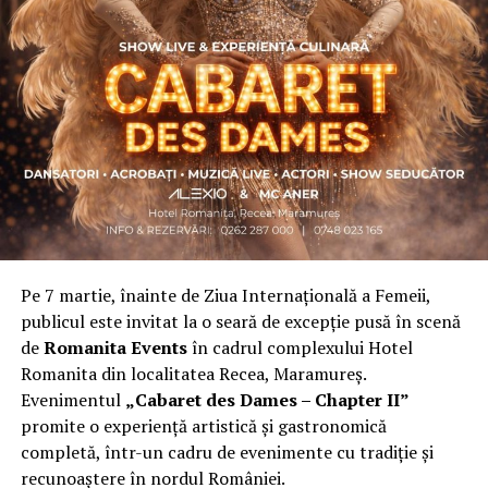
Asociația a fost fondată în 2019, dintr-un context
personal dificil, ca răspuns la întrebări despre
contribuție și sens. A crescut organic și a ajuns astăzi
una dintre cele mai mari comunități de femei
antreprenor din România, cu prezență fizică în mai
multe orașe, inclusiv la Cluj-Napoca.
„Dacă nu eu, atunci cine?”
spune clujeanca
Carmen
Mihalca
, fondatoarea
Antreprenoare.ro
. Din această
întrebare s-a născut campania.
Pe 7 martie, înainte de Ziua Internațională a Femeii,
Cine a ales să fie vizibilă la Cluj
publicul este invitat la o seară de excepție pusă în scenă
de
Romanita Events
în cadrul complexului Hotel
Femeile prezente la evenimentul din Cluj-Napoca
Romanita din localitatea Recea, Maramureș.
provin din domenii complet diferite. Câteva dintre ele:
Evenimentul
„Cabaret des Dames – Chapter II”
Andreea Faur
, specialist SEO, spune că a fi vizibilă
promite o experiență artistică și gastronomică
înseamnă să te asociezi cu brandul companiei pe care o
completă, într-un cadru de evenimente cu tradiție și
reprezinți și să educi publicul țintă. Mesajul ei pentru
recunoaștere în nordul României.