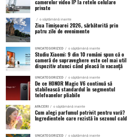
camerelor video IP la retele celulare
Un aspect specific evenimentelor auto din Cluj este
private
prezenta multor masini care nu sunt doar proiecte de
show, ci si vehicule utilizate zilnic. Proprietarii acestora
o săptămână inainte
cauta solutii care sa le permita sa participe la
Ziua Timișoarei 2026, sărbătorită prin
patru zile de evenimente
evenimente fara a sacrifica complet confortul sau
siguranta pe drumurile publice.
UNCATEGORIZED
o săptămână inainte
In acest context, anvelopele alese trebuie sa ofere un
Studiu Xiaomi: 9 din 10 români spun că o
echilibru intre aspect si functionalitate. Multi pasionati
cameră de supraveghere este cel mai util
dispozitiv atunci când pleacă în vacanță
opteaza pentru anvelope care arata bine la show, dar
care pot fi folosite si in conditii reale de trafic,
UNCATEGORIZED
o săptămână inainte
indiferent de vreme sau sezon.
De ce HONOR Magic V6 continuă să
stabilească standardul în segmentul
telefoanelor pliabile
De ce conteaza tipul de anvelopa la evenimentele din
Cluj
AFACERI
o săptămână inainte
Cum alegi parfumul potrivit pentru vară?
Clujul este un oras in care vremea poate fi imprevizibila,
Ingredientele care rezistă în sezonul cald
iar drumurile din imprejurimi includ atat zone urbane,
cat si trasee montane sau colinare. O masina pregatita
UNCATEGORIZED
o săptămână inainte