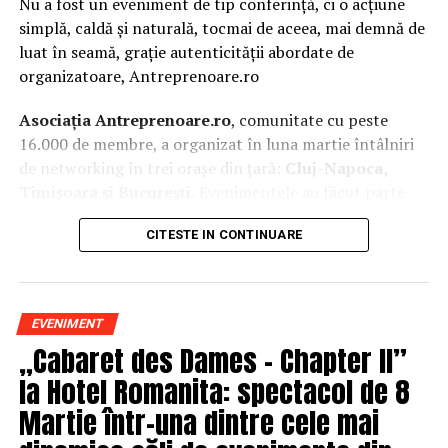
Nu a fost un eveniment de tip conferință, ci o acțiune
simplă, caldă și naturală, tocmai de aceea, mai demnă de
luat în seamă, grație autenticității abordate de
organizatoare, Antreprenoare.ro
Asociația Antreprenoare.ro
, comunitate cu peste
16.000 de membre, a organizat în luna martie întâlniri
de networking în trei orașe din țară:
Cluj-Napoca,
Timișoara și București.
Evenimentele au făcut parte
din
campania națională
„Aleg să fiu vizibilă
„
, o
CITESTE IN CONTINUARE
inițiativă care combină sesiuni de fotografie de brand
personal cu conversații directe despre ce înseamnă să fii
prezentă, cu numele tău și cu afacerea ta, în spațiul
public.
EVENIMENT
„Cabaret des Dames – Chapter II”
La Cluj-Napoca, sesiunile foto au fost susținute de doi
fotografi profesioniști:
Valentina Mihalache
la Hotel Romanita: spectacol de 8
(lightsun.ro) și
Deni Sîrb
(DA Studio). Valentina a venit
Martie într-una dintre cele mai
cu 18 ani de carieră în vânzări în spate și o tranziție