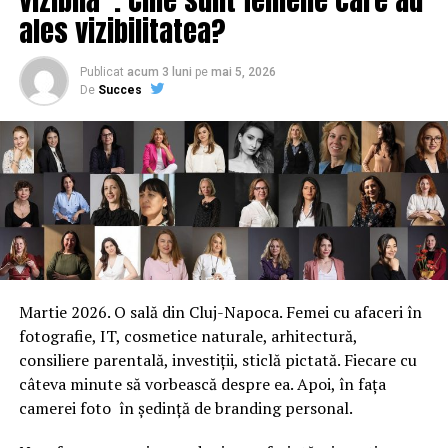
URMATORUL
ales vizibilitatea?
Ministerul Educației a făcut marele anunț: Olimpicii vor
avea de câștigat
Publicat
acum 3 luni
pe
mai 5, 2026
NU RATATI
De
Succes
Dezvăluiri șocante în scandalul Giuliani. Conexiunea
celor două românce
Martie 2026. O sală din Cluj-Napoca. Femei cu afaceri în
fotografie, IT, cosmetice naturale, arhitectură,
consiliere parentală, investiții, sticlă pictată. Fiecare cu
câteva minute să vorbească despre ea. Apoi, în fața
camerei foto în ședință de branding personal.