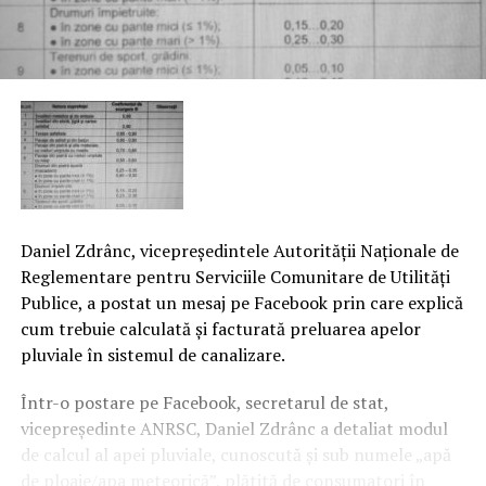
Daniel Zdrânc, vicepreşedintele Autorităţii Naţionale de
Reglementare pentru Serviciile Comunitare de Utilităţi
Publice, a postat un mesaj pe Facebook prin care explică
cum trebuie calculată şi facturată preluarea apelor
pluviale în sistemul de canalizare.
Într-o postare pe Facebook, secretarul de stat,
vicepreşedinte ANRSC, Daniel Zdrânc a detaliat modul
de calcul al apei pluviale, cunoscută şi sub numele „apă
de ploaie/apa meteorică”, plătită de consumatori în