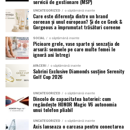
servicii de gestionare (MSP)
combinând experiența organizatorică cu capacitatea de
echilibrat, in timp ce o alegere gresita poate strica
UNCATEGORIZED
o săptămână inainte
a transforma fiecare eveniment într-o amintire
proportiile, chiar daca restul masinii este bine realizat.
Care este diferența dintre un brand
deosebită pentru participanți.
coreean și unul european? Și de ce Geek &
Anvelopele ca element vizual la show-uri auto
Gorgeous a împrumutat trăsături coreene
La evenimentele auto din Cluj, anvelopele nu sunt doar
SOCIAL
o săptămână inainte
Picioare grele, vase sparte și senzația de
componente functionale, ci si elemente vizuale. Publicul
arsură: semnele pe care multe femei le
si fotografii surprind adesea detalii precum modul in
ignoră ani întregi
care roata umple aripa, distanta fata de caroserie si
aspectul general al ansamblului roata-janta.
AFACERI
o săptămână inainte
Sabrini Exclusive Diamonds susține Serenity
Golf Cup 2026
Anvelopele curate, cu dimensiuni corecte si uzura
uniforma, contribuie la imaginea profesionala a unei
masini de show. In multe cazuri, acestea completeaza
UNCATEGORIZED
o săptămână inainte
Dincolo de capacitatea bateriei: cum
jantele si intaresc conceptul ales de proprietar, fie ca
regândește HONOR Magic V6 autonomia
vorbim despre un stil elegant, sportiv sau minimalist.
unui telefon pliabil
Echilibrul dintre estetica si utilizare reala
UNCATEGORIZED
o săptămână inainte
Axis lanseaza o carcasa pentru conectarea