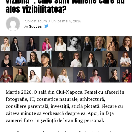
ales vizibilitatea?
primul an de utilizare, abonamentul anual costă 299 lei.
Publicat
acum 3 luni
pe
mai 5, 2026
De
Succes
Comenzi vocale
Liderul pieţei locale de routere este TP-Link. Compania
a lansat recent Deco M5, pe care îl promovează ca fiind
cel mai sigur sistem Wi-Fi. Cunoscut şi ca soluţie de reţea
de tip mesh, TP-Link Deco M5 poate funcţiona ca router
independent oferind acoperire pe o suprafaţă de
aproximativ 140 mp, dar şi ca sistem cu trei unităţi
asigurând o acoperire de aproximativ 480 mp, în funcţie
Martie 2026. O sală din Cluj-Napoca. Femei cu afaceri în
de dimensiunile locuinţei. Totodată, sistemul poate fi
fotografie, IT, cosmetice naturale, arhitectură,
extins cu până la 10 unităţi Deco, ce se configurează
consiliere parentală, investiții, sticlă pictată. Fiecare cu
singure şi care funcţionează toate într-o singură reţea.
câteva minute să vorbească despre ea. Apoi, în fața
Avantajul folosirii acestei soluţii faţă de un router este
camerei foto în ședință de branding personal.
aria mult mai mare de acoperire şi, în plus, nivelul de
securitate şi aplicaţiile de control parental disponibile.