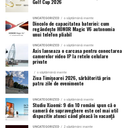
Golf Cup 2026
Un aspect specific evenimentelor auto din Cluj este
prezenta multor masini care nu sunt doar proiecte de
show, ci si vehicule utilizate zilnic. Proprietarii acestora
UNCATEGORIZED
o săptămână inainte
cauta solutii care sa le permita sa participe la
Dincolo de capacitatea bateriei: cum
regândește HONOR Magic V6 autonomia
evenimente fara a sacrifica complet confortul sau
unui telefon pliabil
siguranta pe drumurile publice.
UNCATEGORIZED
o săptămână inainte
In acest context, anvelopele alese trebuie sa ofere un
Axis lanseaza o carcasa pentru conectarea
echilibru intre aspect si functionalitate. Multi pasionati
camerelor video IP la retele celulare
private
opteaza pentru anvelope care arata bine la show, dar
care pot fi folosite si in conditii reale de trafic,
o săptămână inainte
indiferent de vreme sau sezon.
Ziua Timișoarei 2026, sărbătorită prin
patru zile de evenimente
De ce conteaza tipul de anvelopa la evenimentele din
Cluj
UNCATEGORIZED
o săptămână inainte
Studiu Xiaomi: 9 din 10 români spun că o
Clujul este un oras in care vremea poate fi imprevizibila,
cameră de supraveghere este cel mai util
iar drumurile din imprejurimi includ atat zone urbane,
dispozitiv atunci când pleacă în vacanță
cat si trasee montane sau colinare. O masina pregatita
UNCATEGORIZED
2 săptămâni inainte