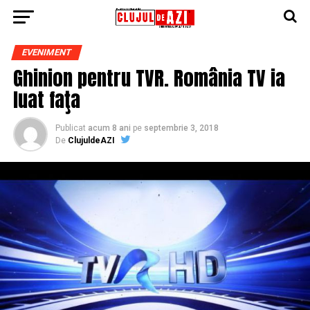
EVENIMENT
Ghinion pentru TVR. România TV ia
luat faţa
Publicat
acum 8 ani
pe
septembrie 3, 2018
De
ClujuldeAZI