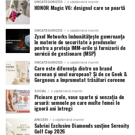
UNCATEGORIZED
o săptămână inainte
a transforma fiecare eveniment într-o amintire
proportiile, chiar daca restul masinii este bine realizat.
HONOR Magic V6: designul care se poartă
deosebită pentru participanți.
Anvelopele ca element vizual la show-uri auto
UNCATEGORIZED
o săptămână inainte
La evenimentele auto din Cluj, anvelopele nu sunt doar
Zyxel Networks îmbunătățește guvernanța
componente functionale, ci si elemente vizuale. Publicul
în materie de securitate a produselor
pentru a proteja IMM-urile și furnizorii de
si fotografii surprind adesea detalii precum modul in
servicii de gestionare (MSP)
care roata umple aripa, distanta fata de caroserie si
aspectul general al ansamblului roata-janta.
UNCATEGORIZED
o săptămână inainte
Care este diferența dintre un brand
coreean și unul european? Și de ce Geek &
Anvelopele curate, cu dimensiuni corecte si uzura
Gorgeous a împrumutat trăsături coreene
uniforma, contribuie la imaginea profesionala a unei
masini de show. In multe cazuri, acestea completeaza
SOCIAL
o săptămână inainte
Picioare grele, vase sparte și senzația de
jantele si intaresc conceptul ales de proprietar, fie ca
arsură: semnele pe care multe femei le
vorbim despre un stil elegant, sportiv sau minimalist.
ignoră ani întregi
Echilibrul dintre estetica si utilizare reala
AFACERI
o săptămână inainte
Sabrini Exclusive Diamonds susține Serenity
Golf Cup 2026
Un aspect specific evenimentelor auto din Cluj este