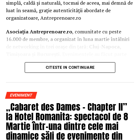
simplă, caldă și naturală, tocmai de aceea, mai demnă de
luat în seamă, grație autenticității abordate de
organizatoare, Antreprenoare.ro
Asociația Antreprenoare.ro
, comunitate cu peste
16.000 de membre, a organizat în luna martie întâlniri
de networking în trei orașe din țară:
Cluj-Napoca,
Timișoara și București.
Evenimentele au făcut parte
din
campania națională
„Aleg să fiu vizibilă
„
, o
CITESTE IN CONTINUARE
inițiativă care combină sesiuni de fotografie de brand
personal cu conversații directe despre ce înseamnă să fii
prezentă, cu numele tău și cu afacerea ta, în spațiul
public.
EVENIMENT
„Cabaret des Dames – Chapter II”
La Cluj-Napoca, sesiunile foto au fost susținute de doi
fotografi profesioniști:
Valentina Mihalache
la Hotel Romanita: spectacol de 8
(lightsun.ro) și
Deni Sîrb
(DA Studio). Valentina a venit
Martie într-una dintre cele mai
cu 18 ani de carieră în vânzări în spate și o tranziție
dinamice săli de evenimente din
asumată spre fotografia comercială și de brand