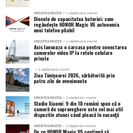
prezenta multor masini care nu sunt doar proiecte de
show, ci si vehicule utilizate zilnic. Proprietarii acestora
UNCATEGORIZED
o săptămână inainte
cauta solutii care sa le permita sa participe la
Dincolo de capacitatea bateriei: cum
regândește HONOR Magic V6 autonomia
evenimente fara a sacrifica complet confortul sau
unui telefon pliabil
siguranta pe drumurile publice.
UNCATEGORIZED
o săptămână inainte
In acest context, anvelopele alese trebuie sa ofere un
Axis lanseaza o carcasa pentru conectarea
echilibru intre aspect si functionalitate. Multi pasionati
camerelor video IP la retele celulare
private
opteaza pentru anvelope care arata bine la show, dar
care pot fi folosite si in conditii reale de trafic,
o săptămână inainte
indiferent de vreme sau sezon.
Ziua Timișoarei 2026, sărbătorită prin
patru zile de evenimente
De ce conteaza tipul de anvelopa la evenimentele din
Cluj
UNCATEGORIZED
2 săptămâni inainte
Studiu Xiaomi: 9 din 10 români spun că o
Clujul este un oras in care vremea poate fi imprevizibila,
cameră de supraveghere este cel mai util
iar drumurile din imprejurimi includ atat zone urbane,
dispozitiv atunci când pleacă în vacanță
cat si trasee montane sau colinare. O masina pregatita
UNCATEGORIZED
2 săptămâni inainte
de show trebuie sa ajunga la eveniment in siguranta si
De ce HONOR Magic V6 continuă să