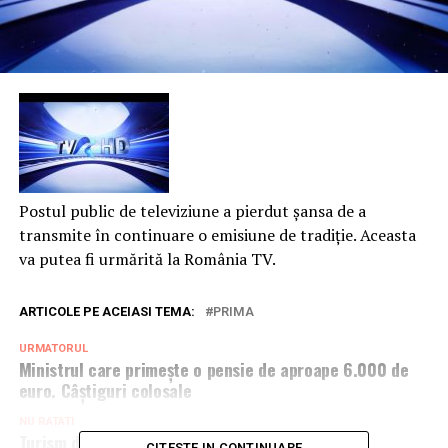
Postul public de televiziune a pierdut şansa de a
transmite în continuare o emisiune de tradiţie. Aceasta
va putea fi urmărită la România TV.
ARTICOLE PE ACEIASI TEMA:
PRIMA
URMATORUL
Ministrul care primeşte o pensie de aproape 6.000 de
euro. Câştiguri colosale
NU RATATI
Turism digital, noul plan al Ministerului
CITESTE IN CONTINUARE