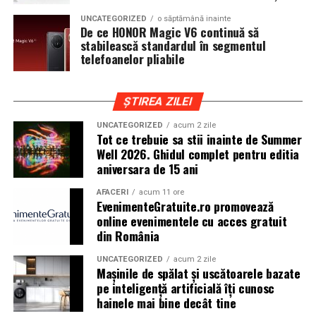
cat si trasee montane sau colinare. O masina pregatita
UNCATEGORIZED
o săptămână inainte
de show trebuie sa ajunga la eveniment in siguranta si
De ce HONOR Magic V6 continuă să
fara probleme, indiferent de conditiile de drum.
stabilească standardul în segmentul
telefoanelor pliabile
Din acest motiv, tipul de anvelopa ales devine extrem de
important. Anvelopele care ofera aderenta constanta,
ȘTIREA ZILEI
stabilitate si un aspect echilibrat sunt preferate de cei
care nu doresc sa transforme masina intr-un obiect
UNCATEGORIZED
acum 2 zile
Tot ce trebuie sa stii inainte de Summer
static. In acest sens, alegerea unor
anvelope all season
Well 2026. Ghidul complet pentru editia
175 65 r14
poate fi potrivita pentru multe proiecte
aniversara de 15 ani
prezente la evenimentele locale, in special pentru
masinile compacte sau clasice.
AFACERI
acum 11 ore
EvenimenteGratuite.ro promovează
online evenimentele cu acces gratuit
Pozitia masinii si rolul anvelopelor
din România
La un show auto, pozitia masinii este analizata atent.
UNCATEGORIZED
acum 2 zile
Cat de jos sta masina, cum se aliniaza roata cu aripa si ce
Mașinile de spălat și uscătoarele bazate
impact vizual are ansamblul sunt detalii care pot face
pe inteligență artificială îți cunosc
hainele mai bine decât tine
diferenta intre un proiect obisnuit si unul remarcabil.