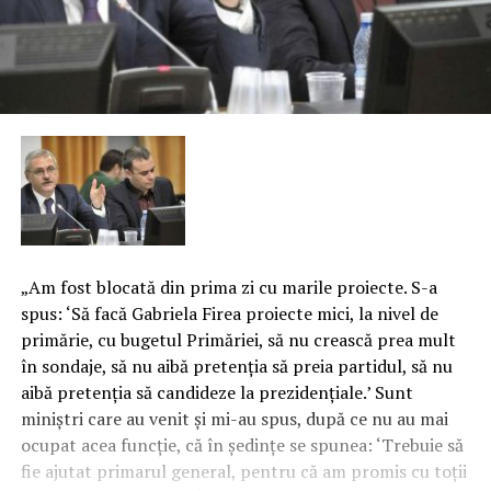
„Am fost blocată din prima zi cu marile proiecte. S-a
spus: ‘Să facă Gabriela Firea proiecte mici, la nivel de
primărie, cu bugetul Primăriei, să nu crească prea mult
în sondaje, să nu aibă pretenţia să preia partidul, să nu
aibă pretenţia să candideze la prezidenţiale.’ Sunt
miniştri care au venit şi mi-au spus, după ce nu au mai
ocupat acea funcţie, că în şedinţe se spunea: ‘Trebuie să
fie ajutat primarul general, pentru că am promis cu toţii