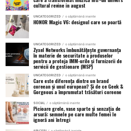
Romanita Events continuă astfel să fie o gazdă
in care masina sta pe roti. O alegere inspirata poate
cultural revine in august
importantă a momentelor speciale din Maramureș,
accentua liniile caroseriei si poate oferi un look
combinând experiența organizatorică cu capacitatea de
echilibrat, in timp ce o alegere gresita poate strica
UNCATEGORIZED
o săptămână inainte
a transforma fiecare eveniment într-o amintire
proportiile, chiar daca restul masinii este bine realizat.
HONOR Magic V6: designul care se poartă
deosebită pentru participanți.
Anvelopele ca element vizual la show-uri auto
UNCATEGORIZED
o săptămână inainte
La evenimentele auto din Cluj, anvelopele nu sunt doar
Zyxel Networks îmbunătățește guvernanța
componente functionale, ci si elemente vizuale. Publicul
în materie de securitate a produselor
pentru a proteja IMM-urile și furnizorii de
si fotografii surprind adesea detalii precum modul in
servicii de gestionare (MSP)
care roata umple aripa, distanta fata de caroserie si
aspectul general al ansamblului roata-janta.
UNCATEGORIZED
o săptămână inainte
Care este diferența dintre un brand
coreean și unul european? Și de ce Geek &
Anvelopele curate, cu dimensiuni corecte si uzura
Gorgeous a împrumutat trăsături coreene
uniforma, contribuie la imaginea profesionala a unei
masini de show. In multe cazuri, acestea completeaza
SOCIAL
o săptămână inainte
Picioare grele, vase sparte și senzația de
jantele si intaresc conceptul ales de proprietar, fie ca
arsură: semnele pe care multe femei le
vorbim despre un stil elegant, sportiv sau minimalist.
ignoră ani întregi
Echilibrul dintre estetica si utilizare reala
AFACERI
o săptămână inainte