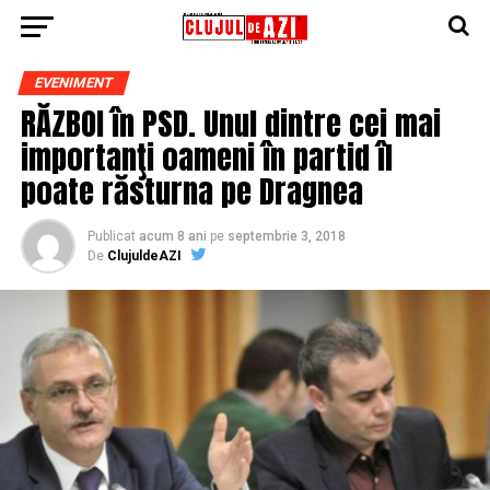
EVENIMENT
RĂZBOI în PSD. Unul dintre cei mai
importanţi oameni în partid îl
poate răsturna pe Dragnea
Publicat
acum 8 ani
pe
septembrie 3, 2018
De
ClujuldeAZI