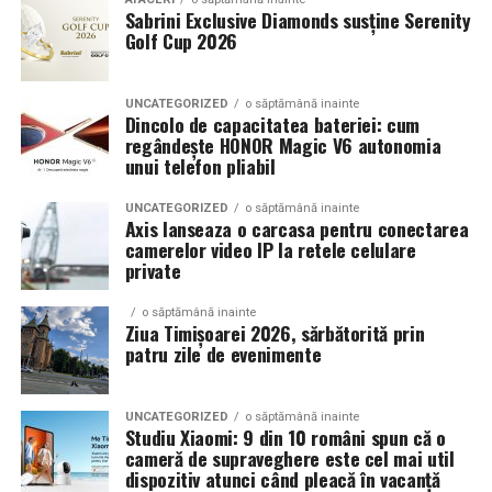
Sabrini Exclusive Diamonds susține Serenity
Golf Cup 2026
Un aspect specific evenimentelor auto din Cluj este
prezenta multor masini care nu sunt doar proiecte de
show, ci si vehicule utilizate zilnic. Proprietarii acestora
UNCATEGORIZED
o săptămână inainte
cauta solutii care sa le permita sa participe la
Dincolo de capacitatea bateriei: cum
regândește HONOR Magic V6 autonomia
evenimente fara a sacrifica complet confortul sau
unui telefon pliabil
siguranta pe drumurile publice.
UNCATEGORIZED
o săptămână inainte
In acest context, anvelopele alese trebuie sa ofere un
Axis lanseaza o carcasa pentru conectarea
echilibru intre aspect si functionalitate. Multi pasionati
camerelor video IP la retele celulare
private
opteaza pentru anvelope care arata bine la show, dar
care pot fi folosite si in conditii reale de trafic,
o săptămână inainte
indiferent de vreme sau sezon.
Ziua Timișoarei 2026, sărbătorită prin
patru zile de evenimente
De ce conteaza tipul de anvelopa la evenimentele din
Cluj
UNCATEGORIZED
o săptămână inainte
Studiu Xiaomi: 9 din 10 români spun că o
Clujul este un oras in care vremea poate fi imprevizibila,
cameră de supraveghere este cel mai util
iar drumurile din imprejurimi includ atat zone urbane,
dispozitiv atunci când pleacă în vacanță