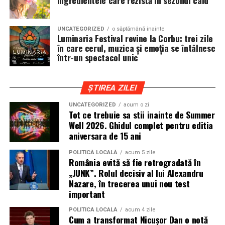
Ingredientele care rezistă în sezonul cald
iar drumurile din imprejurimi includ atat zone urbane,
cat si trasee montane sau colinare. O masina pregatita
UNCATEGORIZED
o săptămână inainte
de show trebuie sa ajunga la eveniment in siguranta si
Luminaria Festival revine la Corbu: trei zile
fara probleme, indiferent de conditiile de drum.
în care cerul, muzica și emoția se întâlnesc
într-un spectacol unic
Din acest motiv, tipul de anvelopa ales devine extrem de
important. Anvelopele care ofera aderenta constanta,
ȘTIREA ZILEI
stabilitate si un aspect echilibrat sunt preferate de cei
care nu doresc sa transforme masina intr-un obiect
UNCATEGORIZED
acum o zi
Tot ce trebuie sa stii inainte de Summer
static. In acest sens, alegerea unor
anvelope all season
Well 2026. Ghidul complet pentru editia
175 65 r14
poate fi potrivita pentru multe proiecte
aniversara de 15 ani
prezente la evenimentele locale, in special pentru
masinile compacte sau clasice.
POLITICĂ LOCALĂ
acum 5 zile
România evită să fie retrogradată în
„JUNK”. Rolul decisiv al lui Alexandru
Pozitia masinii si rolul anvelopelor
Nazare, în trecerea unui nou test
important
La un show auto, pozitia masinii este analizata atent.
Cat de jos sta masina, cum se aliniaza roata cu aripa si ce
POLITICĂ LOCALĂ
acum 4 zile
Cum a transformat Nicușor Dan o notă
impact vizual are ansamblul sunt detalii care pot face