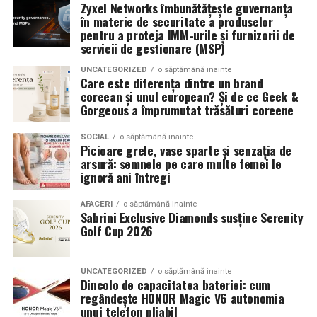
latimea si aspectul flancului pot schimba complet felul
Zyxel Networks îmbunătățește guvernanța
în materie de securitate a produselor
Romanita Events continuă astfel să fie o gazdă
in care masina sta pe roti. O alegere inspirata poate
pentru a proteja IMM-urile și furnizorii de
importantă a momentelor speciale din Maramureș,
accentua liniile caroseriei si poate oferi un look
servicii de gestionare (MSP)
combinând experiența organizatorică cu capacitatea de
echilibrat, in timp ce o alegere gresita poate strica
UNCATEGORIZED
o săptămână inainte
a transforma fiecare eveniment într-o amintire
proportiile, chiar daca restul masinii este bine realizat.
Care este diferența dintre un brand
deosebită pentru participanți.
coreean și unul european? Și de ce Geek &
Anvelopele ca element vizual la show-uri auto
Gorgeous a împrumutat trăsături coreene
La evenimentele auto din Cluj, anvelopele nu sunt doar
SOCIAL
o săptămână inainte
Picioare grele, vase sparte și senzația de
componente functionale, ci si elemente vizuale. Publicul
arsură: semnele pe care multe femei le
si fotografii surprind adesea detalii precum modul in
ignoră ani întregi
care roata umple aripa, distanta fata de caroserie si
aspectul general al ansamblului roata-janta.
AFACERI
o săptămână inainte
Sabrini Exclusive Diamonds susține Serenity
Golf Cup 2026
Anvelopele curate, cu dimensiuni corecte si uzura
uniforma, contribuie la imaginea profesionala a unei
masini de show. In multe cazuri, acestea completeaza
UNCATEGORIZED
o săptămână inainte
Dincolo de capacitatea bateriei: cum
jantele si intaresc conceptul ales de proprietar, fie ca
regândește HONOR Magic V6 autonomia
vorbim despre un stil elegant, sportiv sau minimalist.
unui telefon pliabil