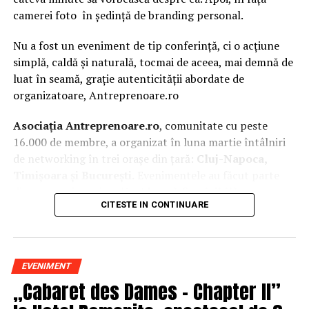
camerei foto în ședință de branding personal.
Nu a fost un eveniment de tip conferință, ci o acțiune
simplă, caldă și naturală, tocmai de aceea, mai demnă de
luat în seamă, grație autenticității abordate de
organizatoare, Antreprenoare.ro
Asociația Antreprenoare.ro
, comunitate cu peste
16.000 de membre, a organizat în luna martie întâlniri
de networking în trei orașe din țară:
Cluj-Napoca,
Timișoara și București.
Evenimentele au făcut parte
din
campania națională
„Aleg să fiu vizibilă
„
, o
CITESTE IN CONTINUARE
inițiativă care combină sesiuni de fotografie de brand
personal cu conversații directe despre ce înseamnă să fii
prezentă, cu numele tău și cu afacerea ta, în spațiul
public.
EVENIMENT
„Cabaret des Dames – Chapter II”
La Cluj-Napoca, sesiunile foto au fost susținute de doi
fotografi profesioniști:
Valentina Mihalache