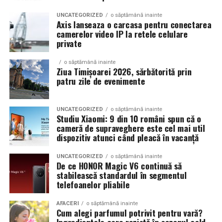
Echilibrul dintre estetica si utilizare reala
UNCATEGORIZED
o săptămână inainte
Axis lanseaza o carcasa pentru conectarea
camerelor video IP la retele celulare
Un aspect specific evenimentelor auto din Cluj este
private
prezenta multor masini care nu sunt doar proiecte de
show, ci si vehicule utilizate zilnic. Proprietarii acestora
o săptămână inainte
cauta solutii care sa le permita sa participe la
Ziua Timișoarei 2026, sărbătorită prin
patru zile de evenimente
evenimente fara a sacrifica complet confortul sau
siguranta pe drumurile publice.
UNCATEGORIZED
o săptămână inainte
In acest context, anvelopele alese trebuie sa ofere un
Studiu Xiaomi: 9 din 10 români spun că o
echilibru intre aspect si functionalitate. Multi pasionati
cameră de supraveghere este cel mai util
dispozitiv atunci când pleacă în vacanță
opteaza pentru anvelope care arata bine la show, dar
care pot fi folosite si in conditii reale de trafic,
UNCATEGORIZED
o săptămână inainte
indiferent de vreme sau sezon.
De ce HONOR Magic V6 continuă să
stabilească standardul în segmentul
telefoanelor pliabile
De ce conteaza tipul de anvelopa la evenimentele din
Cluj
AFACERI
o săptămână inainte
Cum alegi parfumul potrivit pentru vară?
Clujul este un oras in care vremea poate fi imprevizibila,