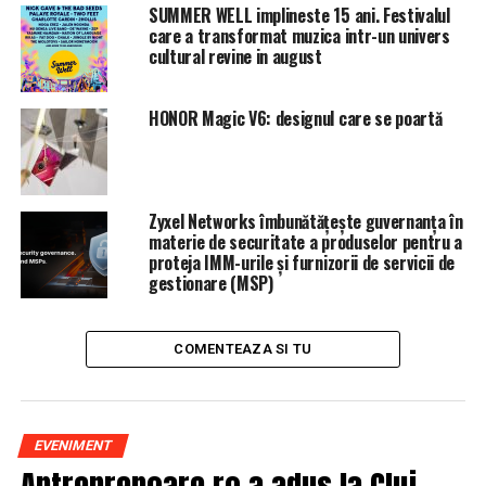
luna aprilie.
SUMMER WELL implineste 15 ani. Festivalul
care a transformat muzica intr-un univers
Agenţia de presă oficială din Qatar a confirmat
cultural revine in august
adoptatea Legii nr. 13, afirmând că
”a modificat anumite
prevederi”
ale legislaţiei precedente referitoare la
HONOR Magic V6: designul care se poartă
intrarea, ieşirea şi rezidenţa expoatriaţilor. Agenţia nu a
precizat care sunt prevederile modificate şi nu a oferit
detalii referitoare la schimbări.
Zyxel Networks îmbunătățește guvernanța în
Sistemul din Qatar încă impune ca cei 1,6 milioane de
materie de securitate a produselor pentru a
muncitori străini, majoritatea asiatici, să solicite
proteja IMM-urile și furnizorii de servicii de
gestionare (MSP)
consimţământul angajatorilor atunci când îşi schimbă
locul de muncă, sistem despre care organizaţiile
respective afirmă că muncitorii sunt expuşi abuzurilor.
COMENTEAZA SI TU
Alte reforme promise de guvern includ introducerea
salariului minim şi o procedură pentru plângerile
muncitorilor.
EVENIMENT
Antreprenoare.ro a adus la Cluj-