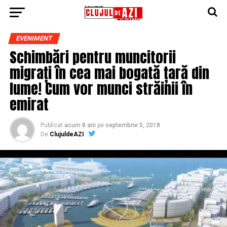
EVENIMENT
Schimbări pentru muncitorii
migrați în cea mai bogată țară din
lume! Cum vor munci străinii în
emirat
Publicat
acum 8 ani
pe
septembrie 5, 2018
De
ClujuldeAZI