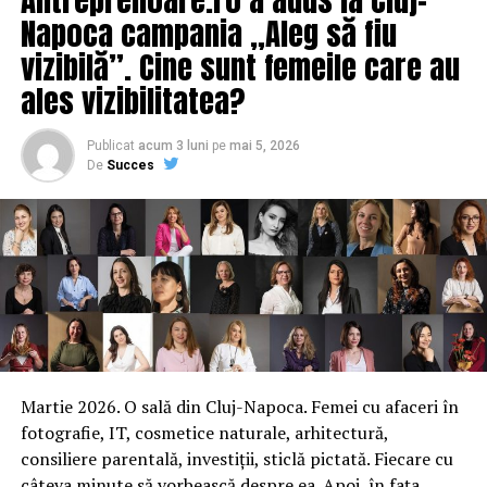
ARTICOLE PE ACEIASI TEMA:
PRIMA
Napoca campania „Aleg să fiu
URMATORUL
vizibilă”. Cine sunt femeile care au
Guvernul a calculat câți bani trebuie să dea pentru
pesta porcina
ales vizibilitatea?
NU RATATI
Fără amendă la prima abatere! Despre ce este vorba
Publicat
acum 3 luni
pe
mai 5, 2026
De
Succes
Martie 2026. O sală din Cluj-Napoca. Femei cu afaceri în
fotografie, IT, cosmetice naturale, arhitectură,
consiliere parentală, investiții, sticlă pictată. Fiecare cu
câteva minute să vorbească despre ea. Apoi, în fața