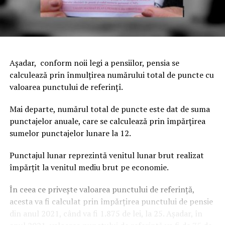
Aşadar, conform noii legi a pensiilor, pensia se
calculează prin înmulţirea numărului total de puncte cu
valoarea punctului de referinţî.
Mai departe, numărul total de puncte este dat de suma
punctajelor anuale, care se calculează prin împărţirea
sumelor punctajelor lunare la 12.
Punctajul lunar reprezintă venitul lunar brut realizat
împărţit la venitul mediu brut pe economie.
În ceea ce priveşte valoarea punctului de referinţă,
acesta va fi calculat prin împărţirea punctului de pensie
din anul 2021, când va fi 1.875 de lei, la 25.
Aşadar, în