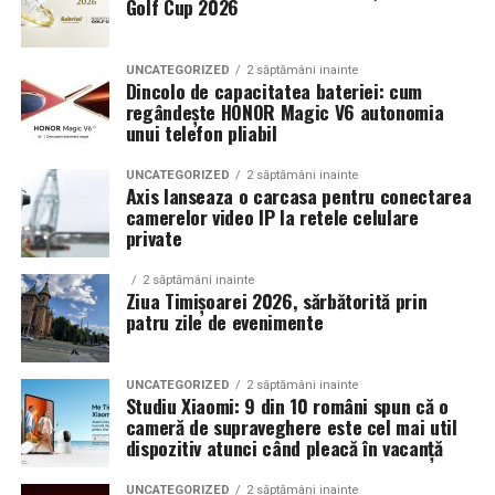
Golf Cup 2026
Un aspect specific evenimentelor auto din Cluj este
prezenta multor masini care nu sunt doar proiecte de
show, ci si vehicule utilizate zilnic. Proprietarii acestora
UNCATEGORIZED
2 săptămâni inainte
cauta solutii care sa le permita sa participe la
Dincolo de capacitatea bateriei: cum
regândește HONOR Magic V6 autonomia
evenimente fara a sacrifica complet confortul sau
unui telefon pliabil
siguranta pe drumurile publice.
UNCATEGORIZED
2 săptămâni inainte
In acest context, anvelopele alese trebuie sa ofere un
Axis lanseaza o carcasa pentru conectarea
echilibru intre aspect si functionalitate. Multi pasionati
camerelor video IP la retele celulare
private
opteaza pentru anvelope care arata bine la show, dar
care pot fi folosite si in conditii reale de trafic,
2 săptămâni inainte
indiferent de vreme sau sezon.
Ziua Timișoarei 2026, sărbătorită prin
patru zile de evenimente
De ce conteaza tipul de anvelopa la evenimentele din
Cluj
UNCATEGORIZED
2 săptămâni inainte
Studiu Xiaomi: 9 din 10 români spun că o
Clujul este un oras in care vremea poate fi imprevizibila,
cameră de supraveghere este cel mai util
iar drumurile din imprejurimi includ atat zone urbane,
dispozitiv atunci când pleacă în vacanță
cat si trasee montane sau colinare. O masina pregatita
UNCATEGORIZED
2 săptămâni inainte