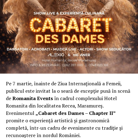
Asociația a fost fondată în 2019, dintr-un context
personal dificil, ca răspuns la întrebări despre
contribuție și sens. A crescut organic și a ajuns astăzi
una dintre cele mai mari comunități de femei
antreprenor din România, cu prezență fizică în mai
multe orașe, inclusiv la Cluj-Napoca.
„Dacă nu eu, atunci cine?”
spune clujeanca
Carmen
Mihalca
, fondatoarea
Antreprenoare.ro
. Din această
întrebare s-a născut campania.
Pe 7 martie, înainte de Ziua Internațională a Femeii,
Cine a ales să fie vizibilă la Cluj
publicul este invitat la o seară de excepție pusă în scenă
de
Romanita Events
în cadrul complexului Hotel
Femeile prezente la evenimentul din Cluj-Napoca
Romanita din localitatea Recea, Maramureș.
provin din domenii complet diferite. Câteva dintre ele:
Evenimentul
„Cabaret des Dames – Chapter II”
Andreea Faur
, specialist SEO, spune că a fi vizibilă
promite o experiență artistică și gastronomică
înseamnă să te asociezi cu brandul companiei pe care o
completă, într-un cadru de evenimente cu tradiție și
reprezinți și să educi publicul țintă. Mesajul ei pentru
recunoaștere în nordul României.