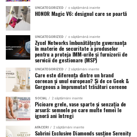
combinând experiența organizatorică cu capacitatea de
echilibrat, in timp ce o alegere gresita poate strica
UNCATEGORIZED
o săptămână inainte
a transforma fiecare eveniment într-o amintire
proportiile, chiar daca restul masinii este bine realizat.
HONOR Magic V6: designul care se poartă
deosebită pentru participanți.
Anvelopele ca element vizual la show-uri auto
UNCATEGORIZED
o săptămână inainte
La evenimentele auto din Cluj, anvelopele nu sunt doar
Zyxel Networks îmbunătățește guvernanța
componente functionale, ci si elemente vizuale. Publicul
în materie de securitate a produselor
pentru a proteja IMM-urile și furnizorii de
si fotografii surprind adesea detalii precum modul in
servicii de gestionare (MSP)
care roata umple aripa, distanta fata de caroserie si
aspectul general al ansamblului roata-janta.
UNCATEGORIZED
2 săptămâni inainte
Care este diferența dintre un brand
coreean și unul european? Și de ce Geek &
Anvelopele curate, cu dimensiuni corecte si uzura
Gorgeous a împrumutat trăsături coreene
uniforma, contribuie la imaginea profesionala a unei
masini de show. In multe cazuri, acestea completeaza
SOCIAL
2 săptămâni inainte
Picioare grele, vase sparte și senzația de
jantele si intaresc conceptul ales de proprietar, fie ca
arsură: semnele pe care multe femei le
vorbim despre un stil elegant, sportiv sau minimalist.
ignoră ani întregi
Echilibrul dintre estetica si utilizare reala
AFACERI
2 săptămâni inainte
Sabrini Exclusive Diamonds susține Serenity