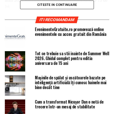
anul 2021, valoarea punctului de referinţă va fi de 75 de
CITESTE IN CONTINUARE
lei.
ITI RECOMANDAM
EvenimenteGratuite.ro promovează online
evenimentele cu acces gratuit din România
Tot ce trebuie sa stii inainte de Summer Well
2026. Ghidul complet pentru editia
aniversara de 15 ani
Mașinile de spălat și uscătoarele bazate pe
inteligență artificială îți cunosc hainele mai
bine decât tine
Cum a transformat Nicușor Dan o notă de
trecere într-un mesaj de stabilitate