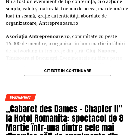
Nu a fost un eveniment de tip conferință, ci o acțiune
simplă, caldă și naturală, tocmai de aceea, mai demnă de
luat în seamă, grație autenticității abordate de
organizatoare, Antreprenoare.ro
Asociația Antreprenoare.ro
, comunitate cu peste
16.000 de membre, a organizat în luna martie întâlniri
de networking în trei orașe din țară:
Cluj-Napoca,
Timișoara și București.
Evenimentele au făcut parte
din
campania națională
„Aleg să fiu vizibilă
„
, o
CITESTE IN CONTINUARE
inițiativă care combină sesiuni de fotografie de brand
personal cu conversații directe despre ce înseamnă să fii
prezentă, cu numele tău și cu afacerea ta, în spațiul
public.
EVENIMENT
„Cabaret des Dames – Chapter II”
La Cluj-Napoca, sesiunile foto au fost susținute de doi
fotografi profesioniști:
Valentina Mihalache
la Hotel Romanita: spectacol de 8
(lightsun.ro) și
Deni Sîrb
(DA Studio). Valentina a venit
Martie într-una dintre cele mai
cu 18 ani de carieră în vânzări în spate și o tranziție