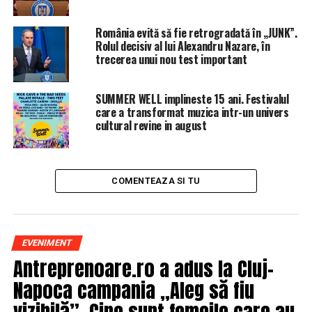
România evită să fie retrogradată în „JUNK”.
Rolul decisiv al lui Alexandru Nazare, în
trecerea unui nou test important
Începând cu intrarea în vigoare a noii legi a pensiilor, va
fi operaţională o bază de date comună ANAF – Casa
SUMMER WELL implineste 15 ani. Festivalul
Naţională de Pensii. Această bază de date va face posibilă
care a transformat muzica intr-un univers
compilarea de date de la ANAF şi de la Casa de Pensii,
cultural revine in august
atfel încât românii vor putea vedea online dacă li s-au
plătit contribuţiile, dar şi numărul de puncte de pensii
acumulat până la data respectivă, a declarat ministrul
Muncii.
COMENTEAZA SI TU
ARTICOLE PE ACEIASI TEMA:
PRIMA
EVENIMENT
URMATORUL
EXCLUSIV! Alertă la PSD! Se pregătesc două plecări
Antreprenoare.ro a adus la Cluj-
bombă din partid! Cine ar urma să-i ia locul lui Liviu
Napoca campania „Aleg să fiu
Dragnea la președinția PSD! NEGOCIERI intense
vizibilă”. Cine sunt femeile care au
NU RATATI