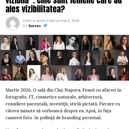
EXCLUSIV Mafia certificatelor energetice
ales vizibilitatea?
Publicat
acum 3 luni
pe
mai 5, 2026
De
Succes
Martie 2026. O sală din Cluj-Napoca. Femei cu afaceri în
fotografie, IT, cosmetice naturale, arhitectură,
consiliere parentală, investiții, sticlă pictată. Fiecare cu
câteva minute să vorbească despre ea. Apoi, în fața
camerei foto în ședință de branding personal.