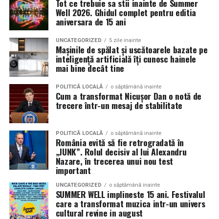
Tot ce trebuie sa stii inainte de Summer
decât memorabilă.
sunt apreciate si discutate. Anvelopele fac parte din
Well 2026. Ghidul complet pentru editia
Contact: contact@antreprenoare.ro
aniversara de 15 ani
aceasta categorie de componente esentiale, deoarece
Această ediție se poziționează ca o celebrare a feminității
influenteaza atat aspectul vizual, cat si modul in care
Sursă foto: Antreprenoare.ro
într-un cadru atent construit, în care atmosfera, scena
UNCATEGORIZED
5 zile inainte
masina este perceputa ca ansamblu.
Mașinile de spălat și uscătoarele bazate pe
și interacțiunea cu publicul sunt părți integrante ale
inteligență artificială îți cunosc hainele
experienței.
mai bine decât tine
Ce inseamna o masina pregatita de show in Cluj
Detalii organizatorice
Pregatirea unei masini pentru un eveniment auto in Cluj
POLITICĂ LOCALĂ
o săptămână inainte
Cum a transformat Nicușor Dan o notă de
presupune mai mult decat un aspect curat si o vopsea
trecere într-un mesaj de stabilitate
Data și ora:
Sâmbătă, 7 martie | 18:00
lucioasa. Proprietarii investesc timp in detalii precum
Locația:
Hotel Romanita, Recea, Maramureș
alinierea rotilor, raportul dintre janta si anvelopa,
POLITICĂ LOCALĂ
o săptămână inainte
inaltimea masinii si coerenta stilului ales. Fiecare
Preț:
450 RON / persoană – format all-inclusive
România evită să fie retrogradată în
element trebuie sa se potriveasca cu restul, pentru a
„JUNK”. Rolul decisiv al lui Alexandru
(show live și meniu complet)
crea o imagine unitara.
Nazare, în trecerea unui nou test
important
Pentru rezervări și informații: 0262 287 000 / 0748 023
Anvelopele influenteaza direct postura masinii. Profilul,
165
UNCATEGORIZED
o săptămână inainte
latimea si aspectul flancului pot schimba complet felul
SUMMER WELL implineste 15 ani. Festivalul
care a transformat muzica intr-un univers
Romanita Events continuă astfel să fie o gazdă
in care masina sta pe roti. O alegere inspirata poate
cultural revine in august
importantă a momentelor speciale din Maramureș,
accentua liniile caroseriei si poate oferi un look