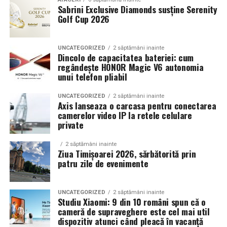
Sabrini Exclusive Diamonds susține Serenity
Golf Cup 2026
Un aspect specific evenimentelor auto din Cluj este
prezenta multor masini care nu sunt doar proiecte de
show, ci si vehicule utilizate zilnic. Proprietarii acestora
UNCATEGORIZED
2 săptămâni inainte
cauta solutii care sa le permita sa participe la
Dincolo de capacitatea bateriei: cum
regândește HONOR Magic V6 autonomia
evenimente fara a sacrifica complet confortul sau
unui telefon pliabil
siguranta pe drumurile publice.
UNCATEGORIZED
2 săptămâni inainte
In acest context, anvelopele alese trebuie sa ofere un
Axis lanseaza o carcasa pentru conectarea
echilibru intre aspect si functionalitate. Multi pasionati
camerelor video IP la retele celulare
private
opteaza pentru anvelope care arata bine la show, dar
care pot fi folosite si in conditii reale de trafic,
2 săptămâni inainte
indiferent de vreme sau sezon.
Ziua Timișoarei 2026, sărbătorită prin
patru zile de evenimente
De ce conteaza tipul de anvelopa la evenimentele din
Cluj
UNCATEGORIZED
2 săptămâni inainte
Studiu Xiaomi: 9 din 10 români spun că o
Clujul este un oras in care vremea poate fi imprevizibila,
cameră de supraveghere este cel mai util
iar drumurile din imprejurimi includ atat zone urbane,
dispozitiv atunci când pleacă în vacanță