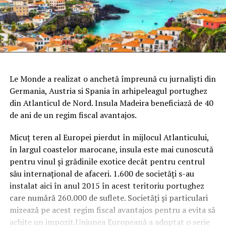
Le Monde a realizat o anchetă împreună cu jurnalişti din
Germania, Austria si Spania în arhipeleagul portughez
din Atlanticul de Nord. Insula Madeira beneficiază de 40
de ani de un regim fiscal avantajos.
Micuţ teren al Europei pierdut în mijlocul Atlanticului,
în largul coastelor marocane, insula este mai cunoscută
pentru vinul şi grădinile exotice decât pentru centrul
său internaţional de afaceri. 1.600 de societăţi s-au
instalat aici în anul 2015 în acest teritoriu portughez
care numără 260.000 de suflete.
Societăţi şi particulari
mizează pe acest regim fiscal avantajos pentru a evita să
achite un impozit.Uniunea Europeană a adoptat o serie