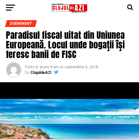
EVENIMENT
Paradisul fiscal uitat din Uniunea
Europeană. Locul unde bogaţii îşi
feresc banii de FISC
Publicat
acum 8 ani
pe
septembrie 6, 2018
De
ClujuldeAZI