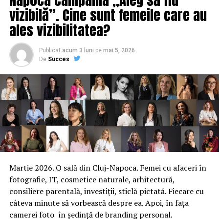
vizibilă”. Cine sunt femeile care au
ales vizibilitatea?
Publicat
acum 3 luni
pe
mai 5, 2026
De
Succes
SURSA: RFI
ARTICOLE PE ACEIASI TEMA:
PRIMA
Martie 2026. O sală din Cluj-Napoca. Femei cu afaceri în
URMATORUL
Gabriela Firea a ASMUȚIT toți consilierii PSD împotriva
fotografie, IT, cosmetice naturale, arhitectură,
lui Dragnea!
consiliere parentală, investiții, sticlă pictată. Fiecare cu
câteva minute să vorbească despre ea. Apoi, în fața
NU RATATI
camerei foto în ședință de branding personal.
„Iohannis poate să aibă probleme cu DNA”