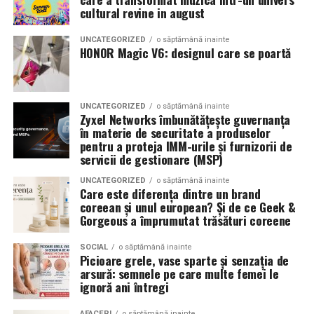
Romanita Events continuă astfel să fie o gazdă
in care masina sta pe roti. O alegere inspirata poate
cultural revine in august
importantă a momentelor speciale din Maramureș,
accentua liniile caroseriei si poate oferi un look
combinând experiența organizatorică cu capacitatea de
echilibrat, in timp ce o alegere gresita poate strica
UNCATEGORIZED
o săptămână inainte
a transforma fiecare eveniment într-o amintire
proportiile, chiar daca restul masinii este bine realizat.
HONOR Magic V6: designul care se poartă
deosebită pentru participanți.
Anvelopele ca element vizual la show-uri auto
UNCATEGORIZED
o săptămână inainte
La evenimentele auto din Cluj, anvelopele nu sunt doar
Zyxel Networks îmbunătățește guvernanța
componente functionale, ci si elemente vizuale. Publicul
în materie de securitate a produselor
pentru a proteja IMM-urile și furnizorii de
si fotografii surprind adesea detalii precum modul in
servicii de gestionare (MSP)
care roata umple aripa, distanta fata de caroserie si
aspectul general al ansamblului roata-janta.
UNCATEGORIZED
o săptămână inainte
Care este diferența dintre un brand
coreean și unul european? Și de ce Geek &
Anvelopele curate, cu dimensiuni corecte si uzura
Gorgeous a împrumutat trăsături coreene
uniforma, contribuie la imaginea profesionala a unei
masini de show. In multe cazuri, acestea completeaza
SOCIAL
o săptămână inainte
Picioare grele, vase sparte și senzația de
jantele si intaresc conceptul ales de proprietar, fie ca
arsură: semnele pe care multe femei le
vorbim despre un stil elegant, sportiv sau minimalist.
ignoră ani întregi
Echilibrul dintre estetica si utilizare reala
AFACERI
o săptămână inainte