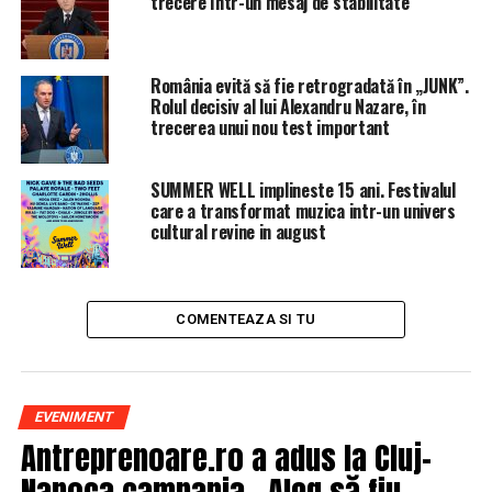
trecere într-un mesaj de stabilitate
societăţi iar Madeira devine astfel o adevărată mină de
aur pentru investitorii străini care doreau să îşi crească
veniturile fără a părăsi teritoriul european.
România evită să fie retrogradată în „JUNK”.
Rolul decisiv al lui Alexandru Nazare, în
Insula nu se află în vizorul instituţiilor de luptă contra
trecerea unui nou test important
paradisurilor fiscale căci acestea estimează că Portugalia
dispune de un solid arsenal legislativ contra spălării
SUMMER WELL implineste 15 ani. Festivalul
banilor. In ciuda eşecului de a dezvolta insula, Uniunea
care a transformat muzica intr-un univers
Europenă nu prevede niciun pas pentru a ridica excepţia
cultural revine in august
fiscală. Avantajosul regim a fost prelungit în 2015, până
în anul 2027.
COMENTEAZA SI TU
EVENIMENT
Antreprenoare.ro a adus la Cluj-
Napoca campania „Aleg să fiu