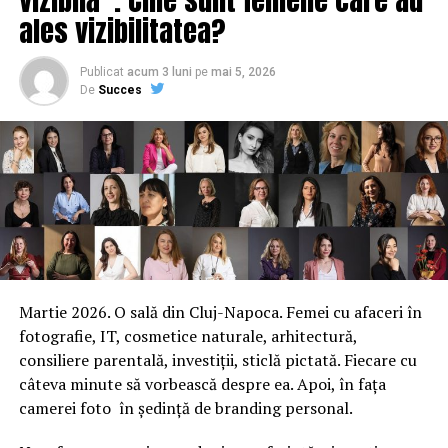
ales vizibilitatea?
primă de 10.000 de euro ecobonus pentru achiziţionarea
unor maşini 100% electrice. Deja, până la ora actuală
sunt introduse cereri pentru circa 500 de maşini
Publicat
acum 3 luni
pe
mai 5, 2026
De
Succes
electrice şi aproximativ diferenţa până la 1.000 de
maşini hibrid şi hibrid plug-in”, a explicat şeful de la
Mediu. Agerpres
ARTICOLE PE ACEIASI TEMA:
PRIMA
URMATORUL
Constructorul unui lot din autostrada de Centură
Bucureşti Sud ar putea fi Primăria Sectorului 3
NU RATATI
Martie 2026. O sală din Cluj-Napoca. Femei cu afaceri în
Cel mai așteptat document pentru o autostradă VITALĂ
fotografie, IT, cosmetice naturale, arhitectură,
în România
consiliere parentală, investiții, sticlă pictată. Fiecare cu
câteva minute să vorbească despre ea. Apoi, în fața
camerei foto în ședință de branding personal.