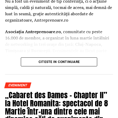
Nu a fost un eveniment de tip conferință, ci o acțiune
simplă, caldă și naturală, tocmai de aceea, mai demnă de
luat în seamă, grație autenticității abordate de
organizatoare, Antreprenoare.ro
Asociația Antreprenoare.ro
, comunitate cu peste
16.000 de membre, a organizat în luna martie întâlniri
de networking în trei orașe din țară:
Cluj-Napoca,
Timișoara și București.
Evenimentele au făcut parte
din
campania națională
„Aleg să fiu vizibilă
„
, o
CITESTE IN CONTINUARE
inițiativă care combină sesiuni de fotografie de brand
personal cu conversații directe despre ce înseamnă să fii
prezentă, cu numele tău și cu afacerea ta, în spațiul
public.
EVENIMENT
„Cabaret des Dames – Chapter II”
La Cluj-Napoca, sesiunile foto au fost susținute de doi
fotografi profesioniști:
Valentina Mihalache
la Hotel Romanita: spectacol de 8
(lightsun.ro) și
Deni Sîrb
(DA Studio). Valentina a venit
Martie într-una dintre cele mai
cu 18 ani de carieră în vânzări în spate și o tranziție