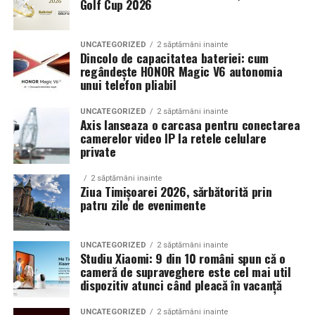
Golf Cup 2026
Un aspect specific evenimentelor auto din Cluj este
prezenta multor masini care nu sunt doar proiecte de
show, ci si vehicule utilizate zilnic. Proprietarii acestora
UNCATEGORIZED
2 săptămâni inainte
cauta solutii care sa le permita sa participe la
Dincolo de capacitatea bateriei: cum
regândește HONOR Magic V6 autonomia
evenimente fara a sacrifica complet confortul sau
unui telefon pliabil
siguranta pe drumurile publice.
UNCATEGORIZED
2 săptămâni inainte
In acest context, anvelopele alese trebuie sa ofere un
Axis lanseaza o carcasa pentru conectarea
echilibru intre aspect si functionalitate. Multi pasionati
camerelor video IP la retele celulare
private
opteaza pentru anvelope care arata bine la show, dar
care pot fi folosite si in conditii reale de trafic,
2 săptămâni inainte
indiferent de vreme sau sezon.
Ziua Timișoarei 2026, sărbătorită prin
patru zile de evenimente
De ce conteaza tipul de anvelopa la evenimentele din
Cluj
UNCATEGORIZED
2 săptămâni inainte
Studiu Xiaomi: 9 din 10 români spun că o
Clujul este un oras in care vremea poate fi imprevizibila,
cameră de supraveghere este cel mai util
iar drumurile din imprejurimi includ atat zone urbane,
dispozitiv atunci când pleacă în vacanță
cat si trasee montane sau colinare. O masina pregatita
UNCATEGORIZED
2 săptămâni inainte