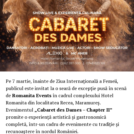
Asociația a fost fondată în 2019, dintr-un context
personal dificil, ca răspuns la întrebări despre
contribuție și sens. A crescut organic și a ajuns astăzi
una dintre cele mai mari comunități de femei
antreprenor din România, cu prezență fizică în mai
multe orașe, inclusiv la Cluj-Napoca.
„Dacă nu eu, atunci cine?”
spune clujeanca
Carmen
Mihalca
, fondatoarea
Antreprenoare.ro
. Din această
întrebare s-a născut campania.
Pe 7 martie, înainte de Ziua Internațională a Femeii,
Cine a ales să fie vizibilă la Cluj
publicul este invitat la o seară de excepție pusă în scenă
de
Romanita Events
în cadrul complexului Hotel
Femeile prezente la evenimentul din Cluj-Napoca
Romanita din localitatea Recea, Maramureș.
provin din domenii complet diferite. Câteva dintre ele:
Evenimentul
„Cabaret des Dames – Chapter II”
Andreea Faur
, specialist SEO, spune că a fi vizibilă
promite o experiență artistică și gastronomică
înseamnă să te asociezi cu brandul companiei pe care o
completă, într-un cadru de evenimente cu tradiție și
reprezinți și să educi publicul țintă. Mesajul ei pentru
recunoaștere în nordul României.