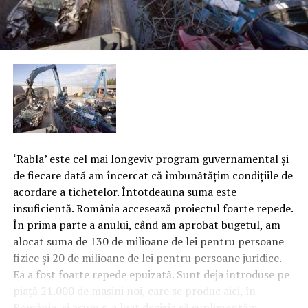
‘Rabla’ este cel mai longeviv program guvernamental şi
de fiecare dată am încercat că îmbunătăţim condiţiile de
acordare a tichetelor. Întotdeauna suma este
insuficientă. România accesează proiectul foarte repede.
În prima parte a anului, când am aprobat bugetul, am
alocat suma de 130 de milioane de lei pentru persoane
fizice şi 20 de milioane de lei pentru persoane juridice.
Ea a fost foarte repede epuizată. Sunt deja introduse pe
piaţă 21.000 de maşini noi, care se produc aici, în
România, şi acum s-a luat decizia să suplimentăm