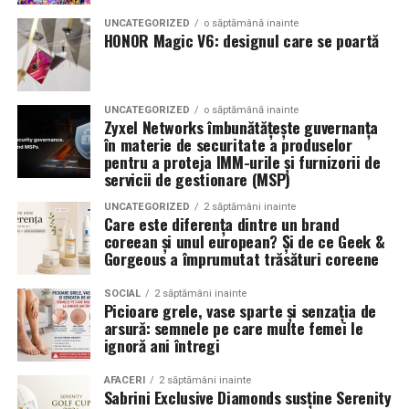
combinând experiența organizatorică cu capacitatea de
echilibrat, in timp ce o alegere gresita poate strica
UNCATEGORIZED
o săptămână inainte
a transforma fiecare eveniment într-o amintire
proportiile, chiar daca restul masinii este bine realizat.
HONOR Magic V6: designul care se poartă
deosebită pentru participanți.
Anvelopele ca element vizual la show-uri auto
UNCATEGORIZED
o săptămână inainte
La evenimentele auto din Cluj, anvelopele nu sunt doar
Zyxel Networks îmbunătățește guvernanța
componente functionale, ci si elemente vizuale. Publicul
în materie de securitate a produselor
pentru a proteja IMM-urile și furnizorii de
si fotografii surprind adesea detalii precum modul in
servicii de gestionare (MSP)
care roata umple aripa, distanta fata de caroserie si
aspectul general al ansamblului roata-janta.
UNCATEGORIZED
2 săptămâni inainte
Care este diferența dintre un brand
coreean și unul european? Și de ce Geek &
Anvelopele curate, cu dimensiuni corecte si uzura
Gorgeous a împrumutat trăsături coreene
uniforma, contribuie la imaginea profesionala a unei
masini de show. In multe cazuri, acestea completeaza
SOCIAL
2 săptămâni inainte
Picioare grele, vase sparte și senzația de
jantele si intaresc conceptul ales de proprietar, fie ca
arsură: semnele pe care multe femei le
vorbim despre un stil elegant, sportiv sau minimalist.
ignoră ani întregi
Echilibrul dintre estetica si utilizare reala
AFACERI
2 săptămâni inainte
Sabrini Exclusive Diamonds susține Serenity