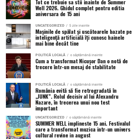
Tot ce trebuie sa stii inainte de Summer
decât memorabilă.
sunt apreciate si discutate. Anvelopele fac parte din
Well 2026. Ghidul complet pentru editia
Contact: contact@antreprenoare.ro
aniversara de 15 ani
aceasta categorie de componente esentiale, deoarece
Această ediție se poziționează ca o celebrare a feminității
influenteaza atat aspectul vizual, cat si modul in care
Sursă foto: Antreprenoare.ro
într-un cadru atent construit, în care atmosfera, scena
UNCATEGORIZED
5 zile inainte
masina este perceputa ca ansamblu.
Mașinile de spălat și uscătoarele bazate pe
și interacțiunea cu publicul sunt părți integrante ale
inteligență artificială îți cunosc hainele
experienței.
mai bine decât tine
Ce inseamna o masina pregatita de show in Cluj
Detalii organizatorice
Pregatirea unei masini pentru un eveniment auto in Cluj
POLITICĂ LOCALĂ
o săptămână inainte
Cum a transformat Nicușor Dan o notă de
presupune mai mult decat un aspect curat si o vopsea
trecere într-un mesaj de stabilitate
Data și ora:
Sâmbătă, 7 martie | 18:00
lucioasa. Proprietarii investesc timp in detalii precum
Locația:
Hotel Romanita, Recea, Maramureș
alinierea rotilor, raportul dintre janta si anvelopa,
POLITICĂ LOCALĂ
o săptămână inainte
inaltimea masinii si coerenta stilului ales. Fiecare
Preț:
450 RON / persoană – format all-inclusive
România evită să fie retrogradată în
element trebuie sa se potriveasca cu restul, pentru a
„JUNK”. Rolul decisiv al lui Alexandru
(show live și meniu complet)
crea o imagine unitara.
Nazare, în trecerea unui nou test
important
Pentru rezervări și informații: 0262 287 000 / 0748 023
Anvelopele influenteaza direct postura masinii. Profilul,
165
UNCATEGORIZED
o săptămână inainte
latimea si aspectul flancului pot schimba complet felul
SUMMER WELL implineste 15 ani. Festivalul
care a transformat muzica intr-un univers
Romanita Events continuă astfel să fie o gazdă
in care masina sta pe roti. O alegere inspirata poate
cultural revine in august
importantă a momentelor speciale din Maramureș,
accentua liniile caroseriei si poate oferi un look