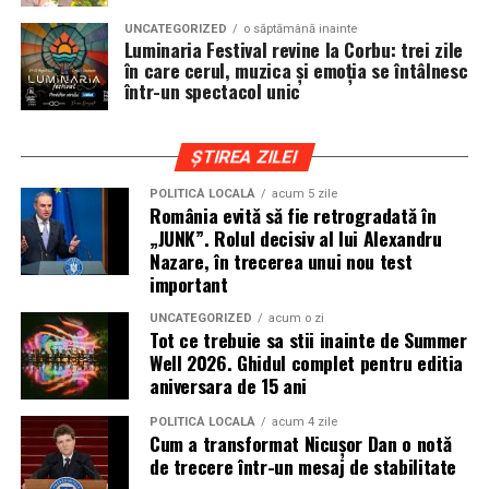
cat si trasee montane sau colinare. O masina pregatita
UNCATEGORIZED
o săptămână inainte
de show trebuie sa ajunga la eveniment in siguranta si
Luminaria Festival revine la Corbu: trei zile
fara probleme, indiferent de conditiile de drum.
în care cerul, muzica și emoția se întâlnesc
într-un spectacol unic
Din acest motiv, tipul de anvelopa ales devine extrem de
important. Anvelopele care ofera aderenta constanta,
ȘTIREA ZILEI
stabilitate si un aspect echilibrat sunt preferate de cei
care nu doresc sa transforme masina intr-un obiect
POLITICĂ LOCALĂ
acum 5 zile
România evită să fie retrogradată în
static. In acest sens, alegerea unor
anvelope all season
„JUNK”. Rolul decisiv al lui Alexandru
175 65 r14
poate fi potrivita pentru multe proiecte
Nazare, în trecerea unui nou test
prezente la evenimentele locale, in special pentru
important
masinile compacte sau clasice.
UNCATEGORIZED
acum o zi
Tot ce trebuie sa stii inainte de Summer
Pozitia masinii si rolul anvelopelor
Well 2026. Ghidul complet pentru editia
aniversara de 15 ani
La un show auto, pozitia masinii este analizata atent.
Cat de jos sta masina, cum se aliniaza roata cu aripa si ce
POLITICĂ LOCALĂ
acum 4 zile
Cum a transformat Nicușor Dan o notă
impact vizual are ansamblul sunt detalii care pot face
de trecere într-un mesaj de stabilitate
diferenta intre un proiect obisnuit si unul remarcabil.