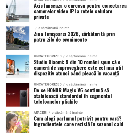
Axis lanseaza o carcasa pentru conectarea
camerelor video IP la retele celulare
Un aspect specific evenimentelor auto din Cluj este
private
prezenta multor masini care nu sunt doar proiecte de
show, ci si vehicule utilizate zilnic. Proprietarii acestora
o săptămână inainte
cauta solutii care sa le permita sa participe la
Ziua Timișoarei 2026, sărbătorită prin
patru zile de evenimente
evenimente fara a sacrifica complet confortul sau
siguranta pe drumurile publice.
UNCATEGORIZED
o săptămână inainte
In acest context, anvelopele alese trebuie sa ofere un
Studiu Xiaomi: 9 din 10 români spun că o
echilibru intre aspect si functionalitate. Multi pasionati
cameră de supraveghere este cel mai util
dispozitiv atunci când pleacă în vacanță
opteaza pentru anvelope care arata bine la show, dar
care pot fi folosite si in conditii reale de trafic,
UNCATEGORIZED
o săptămână inainte
indiferent de vreme sau sezon.
De ce HONOR Magic V6 continuă să
stabilească standardul în segmentul
telefoanelor pliabile
De ce conteaza tipul de anvelopa la evenimentele din
Cluj
AFACERI
o săptămână inainte
Cum alegi parfumul potrivit pentru vară?
Clujul este un oras in care vremea poate fi imprevizibila,
Ingredientele care rezistă în sezonul cald
iar drumurile din imprejurimi includ atat zone urbane,