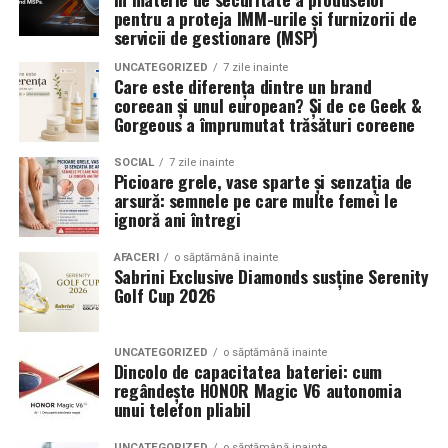
Romanita Events continuă astfel să fie o gazdă
in care masina sta pe roti. O alegere inspirata poate
pentru a proteja IMM-urile și furnizorii de
importantă a momentelor speciale din Maramureș,
accentua liniile caroseriei si poate oferi un look
servicii de gestionare (MSP)
combinând experiența organizatorică cu capacitatea de
echilibrat, in timp ce o alegere gresita poate strica
UNCATEGORIZED
7 zile inainte
a transforma fiecare eveniment într-o amintire
proportiile, chiar daca restul masinii este bine realizat.
Care este diferența dintre un brand
deosebită pentru participanți.
coreean și unul european? Și de ce Geek &
Anvelopele ca element vizual la show-uri auto
Gorgeous a împrumutat trăsături coreene
La evenimentele auto din Cluj, anvelopele nu sunt doar
SOCIAL
7 zile inainte
Picioare grele, vase sparte și senzația de
componente functionale, ci si elemente vizuale. Publicul
arsură: semnele pe care multe femei le
si fotografii surprind adesea detalii precum modul in
ignoră ani întregi
care roata umple aripa, distanta fata de caroserie si
aspectul general al ansamblului roata-janta.
AFACERI
o săptămână inainte
Sabrini Exclusive Diamonds susține Serenity
Golf Cup 2026
Anvelopele curate, cu dimensiuni corecte si uzura
uniforma, contribuie la imaginea profesionala a unei
masini de show. In multe cazuri, acestea completeaza
UNCATEGORIZED
o săptămână inainte
Dincolo de capacitatea bateriei: cum
jantele si intaresc conceptul ales de proprietar, fie ca
regândește HONOR Magic V6 autonomia
vorbim despre un stil elegant, sportiv sau minimalist.
unui telefon pliabil
Echilibrul dintre estetica si utilizare reala
UNCATEGORIZED
o săptămână inainte