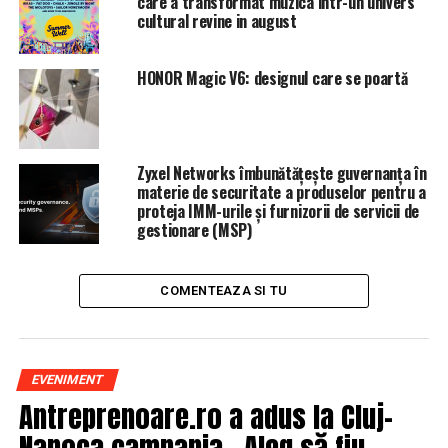
care a transformat muzica intr-un univers
cultural revine in august
HONOR Magic V6: designul care se poartă
Zyxel Networks îmbunătățește guvernanța în
materie de securitate a produselor pentru a
proteja IMM-urile și furnizorii de servicii de
gestionare (MSP)
COMENTEAZA SI TU
EVENIMENT
Antreprenoare.ro a adus la Cluj-
Napoca campania „Aleg să fiu