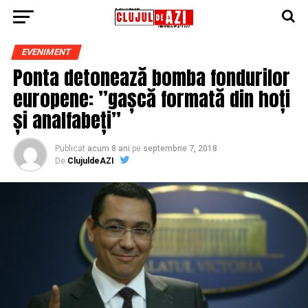
EVENIMENT
Ponta detonează bomba fondurilor
europene: ”gașcă formată din hoți
și analfabeți”
Publicat
acum 8 ani
pe
septembrie 7, 2018
De
ClujuldeAZI