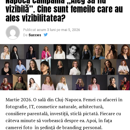
vizibilă”. Cine sunt femeile care au
ales vizibilitatea?
Publicat
acum 3 luni
pe
mai 5, 2026
De
Succes
Martie 2026. O sală din Cluj-Napoca. Femei cu afaceri în
fotografie, IT, cosmetice naturale, arhitectură,
consiliere parentală, investiții, sticlă pictată. Fiecare cu
câteva minute să vorbească despre ea. Apoi, în fața
camerei foto în ședință de branding personal.