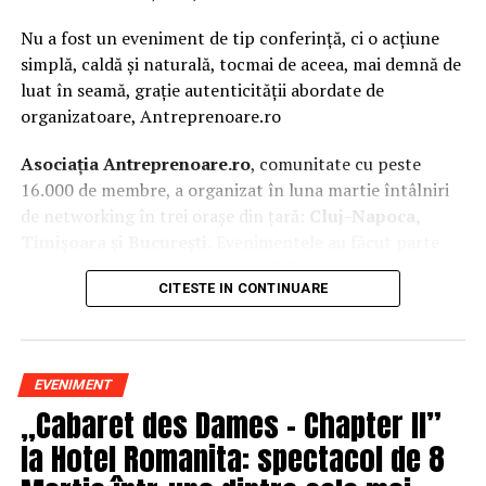
Nu a fost un eveniment de tip conferință, ci o acțiune
simplă, caldă și naturală, tocmai de aceea, mai demnă de
luat în seamă, grație autenticității abordate de
organizatoare, Antreprenoare.ro
Asociația Antreprenoare.ro
, comunitate cu peste
16.000 de membre, a organizat în luna martie întâlniri
de networking în trei orașe din țară:
Cluj-Napoca,
Timișoara și București.
Evenimentele au făcut parte
din
campania națională
„Aleg să fiu vizibilă
„
, o
CITESTE IN CONTINUARE
inițiativă care combină sesiuni de fotografie de brand
personal cu conversații directe despre ce înseamnă să fii
prezentă, cu numele tău și cu afacerea ta, în spațiul
public.
EVENIMENT
„Cabaret des Dames – Chapter II”
La Cluj-Napoca, sesiunile foto au fost susținute de doi
fotografi profesioniști:
Valentina Mihalache
la Hotel Romanita: spectacol de 8
(lightsun.ro) și
Deni Sîrb
(DA Studio). Valentina a venit