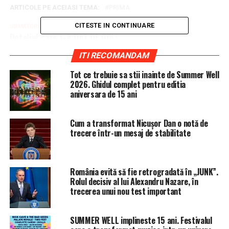
ARTICOLE PE ACEIASI TEMA:
PRIMA
CITESTE IN CONTINUARE
URMATORUL
Detaliul care L-A DAT DE GOL!
NU RATATI
ITI RECOMANDAM
Nu se întâmpla nici pe vremea boierilor. Ce au ajuns să
facă milionarii!
Tot ce trebuie sa stii inainte de Summer Well
2026. Ghidul complet pentru editia
aniversara de 15 ani
Cum a transformat Nicușor Dan o notă de
trecere într-un mesaj de stabilitate
România evită să fie retrogradată în „JUNK”.
Rolul decisiv al lui Alexandru Nazare, în
trecerea unui nou test important
SUMMER WELL implineste 15 ani. Festivalul