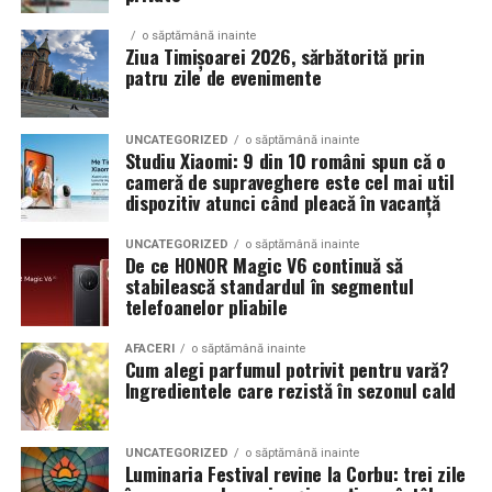
show, ci si vehicule utilizate zilnic. Proprietarii acestora
o săptămână inainte
cauta solutii care sa le permita sa participe la
Ziua Timișoarei 2026, sărbătorită prin
patru zile de evenimente
evenimente fara a sacrifica complet confortul sau
siguranta pe drumurile publice.
UNCATEGORIZED
o săptămână inainte
In acest context, anvelopele alese trebuie sa ofere un
Studiu Xiaomi: 9 din 10 români spun că o
echilibru intre aspect si functionalitate. Multi pasionati
cameră de supraveghere este cel mai util
dispozitiv atunci când pleacă în vacanță
opteaza pentru anvelope care arata bine la show, dar
care pot fi folosite si in conditii reale de trafic,
UNCATEGORIZED
o săptămână inainte
indiferent de vreme sau sezon.
De ce HONOR Magic V6 continuă să
stabilească standardul în segmentul
telefoanelor pliabile
De ce conteaza tipul de anvelopa la evenimentele din
Cluj
AFACERI
o săptămână inainte
Cum alegi parfumul potrivit pentru vară?
Clujul este un oras in care vremea poate fi imprevizibila,
Ingredientele care rezistă în sezonul cald
iar drumurile din imprejurimi includ atat zone urbane,
cat si trasee montane sau colinare. O masina pregatita
UNCATEGORIZED
o săptămână inainte
de show trebuie sa ajunga la eveniment in siguranta si
Luminaria Festival revine la Corbu: trei zile
fara probleme, indiferent de conditiile de drum.