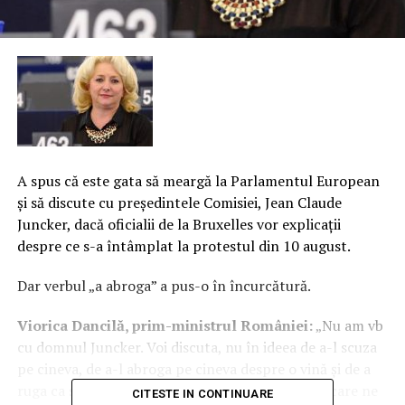
A spus că este gata să meargă la Parlamentul European
şi să discute cu preşedintele Comisiei, Jean Claude
Juncker, dacă oficialii de la Bruxelles vor explicaţii
despre ce s-a întâmplat la protestul din 10 august.
Dar verbul „a abroga” a pus-o în încurcătură.
Viorica Dancilă, prim-ministrul României:
„Nu am vb
cu domnul Juncker. Voi discuta, nu în ideea de a-l scuza
pe cineva, de a-l abroga pe cineva despre o vină şi de a
ruga ca să lăsăm rezultatele anchetei să fie cele care ne
CITESTE IN CONTINUARE