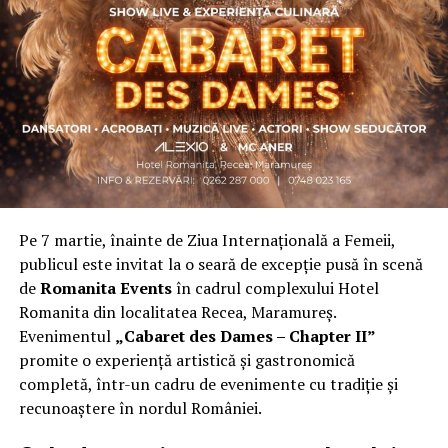
personal dificil, ca răspuns la întrebări despre
contribuție și sens. A crescut organic și a ajuns astăzi
una dintre cele mai mari comunități de femei
antreprenor din România, cu prezență fizică în mai
multe orașe, inclusiv la Cluj-Napoca.
„Dacă nu eu, atunci cine?”
spune clujeanca
Carmen
Mihalca
, fondatoarea
Antreprenoare.ro
. Din această
întrebare s-a născut campania.
Pe 7 martie, înainte de Ziua Internațională a Femeii,
Cine a ales să fie vizibilă la Cluj
publicul este invitat la o seară de excepție pusă în scenă
de
Romanita Events
în cadrul complexului Hotel
Femeile prezente la evenimentul din Cluj-Napoca
Romanita din localitatea Recea, Maramureș.
provin din domenii complet diferite. Câteva dintre ele:
Evenimentul
„Cabaret des Dames – Chapter II”
Andreea Faur
, specialist SEO, spune că a fi vizibilă
promite o experiență artistică și gastronomică
înseamnă să te asociezi cu brandul companiei pe care o
completă, într-un cadru de evenimente cu tradiție și
reprezinți și să educi publicul țintă. Mesajul ei pentru
recunoaștere în nordul României.
alte femei antreprenor: investiția recurentă în educație