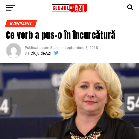
EVENIMENT
Ce verb a pus-o în încurcătură
Publicat
acum 8 ani
pe
septembrie 8, 2018
De
ClujuldeAZI