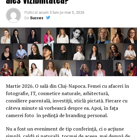
Publicat
acum 3 luni
pe
mai 5, 2026
De
Succes
Martie 2026. O sală din Cluj-Napoca. Femei cu afaceri în
fotografie, IT, cosmetice naturale, arhitectură,
consiliere parentală, investiții, sticlă pictată. Fiecare cu
câteva minute să vorbească despre ea. Apoi, în fața
camerei foto în ședință de branding personal.
Nu a fost un eveniment de tip conferință, ci o acțiune
simplă, caldă și naturală, tocmai de aceea, mai demnă de