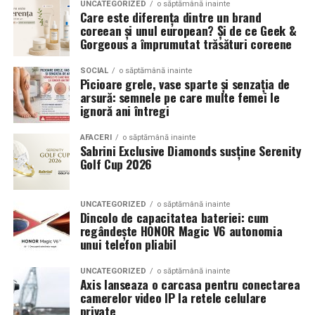
UNCATEGORIZED
o săptămână inainte
a transforma fiecare eveniment într-o amintire
proportiile, chiar daca restul masinii este bine realizat.
Care este diferența dintre un brand
deosebită pentru participanți.
coreean și unul european? Și de ce Geek &
Anvelopele ca element vizual la show-uri auto
Gorgeous a împrumutat trăsături coreene
La evenimentele auto din Cluj, anvelopele nu sunt doar
SOCIAL
o săptămână inainte
Picioare grele, vase sparte și senzația de
componente functionale, ci si elemente vizuale. Publicul
arsură: semnele pe care multe femei le
si fotografii surprind adesea detalii precum modul in
ignoră ani întregi
care roata umple aripa, distanta fata de caroserie si
aspectul general al ansamblului roata-janta.
AFACERI
o săptămână inainte
Sabrini Exclusive Diamonds susține Serenity
Golf Cup 2026
Anvelopele curate, cu dimensiuni corecte si uzura
uniforma, contribuie la imaginea profesionala a unei
masini de show. In multe cazuri, acestea completeaza
UNCATEGORIZED
o săptămână inainte
Dincolo de capacitatea bateriei: cum
jantele si intaresc conceptul ales de proprietar, fie ca
regândește HONOR Magic V6 autonomia
vorbim despre un stil elegant, sportiv sau minimalist.
unui telefon pliabil
Echilibrul dintre estetica si utilizare reala
UNCATEGORIZED
o săptămână inainte
Axis lanseaza o carcasa pentru conectarea
camerelor video IP la retele celulare
Un aspect specific evenimentelor auto din Cluj este
private
prezenta multor masini care nu sunt doar proiecte de