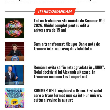
fac să credem într-o direcţie sau în cealaltă.”, a spus
Dăncilă, citată de ProTv.ro.
ITI RECOMANDAM
Tot ce trebuie sa stii inainte de Summer Well
ARTICOLE PE ACEIASI TEMA:
PRIMA
2026. Ghidul complet pentru editia
aniversara de 15 ani
URMATORUL
Atenție! Trebuie să vă gândiți de două ori înainte să
accesați programul Prima Casă. Care este motivul
Cum a transformat Nicușor Dan o notă de
trecere într-un mesaj de stabilitate
NU RATATI
Comuna din România în care oamenii nu divorțează!
Motivul este halucinant
România evită să fie retrogradată în „JUNK”.
Rolul decisiv al lui Alexandru Nazare, în
trecerea unui nou test important
SUMMER WELL implineste 15 ani. Festivalul
care a transformat muzica intr-un univers
cultural revine in august