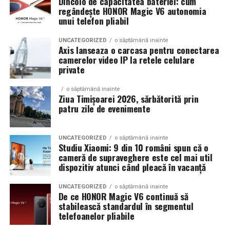
Dincolo de capacitatea bateriei: cum
regândește HONOR Magic V6 autonomia
evenimente fara a sacrifica complet confortul sau
unui telefon pliabil
siguranta pe drumurile publice.
UNCATEGORIZED
o săptămână inainte
In acest context, anvelopele alese trebuie sa ofere un
Axis lanseaza o carcasa pentru conectarea
echilibru intre aspect si functionalitate. Multi pasionati
camerelor video IP la retele celulare
private
opteaza pentru anvelope care arata bine la show, dar
care pot fi folosite si in conditii reale de trafic,
o săptămână inainte
indiferent de vreme sau sezon.
Ziua Timișoarei 2026, sărbătorită prin
patru zile de evenimente
De ce conteaza tipul de anvelopa la evenimentele din
Cluj
UNCATEGORIZED
o săptămână inainte
Studiu Xiaomi: 9 din 10 români spun că o
Clujul este un oras in care vremea poate fi imprevizibila,
cameră de supraveghere este cel mai util
iar drumurile din imprejurimi includ atat zone urbane,
dispozitiv atunci când pleacă în vacanță
cat si trasee montane sau colinare. O masina pregatita
UNCATEGORIZED
o săptămână inainte
de show trebuie sa ajunga la eveniment in siguranta si
De ce HONOR Magic V6 continuă să
fara probleme, indiferent de conditiile de drum.
stabilească standardul în segmentul
telefoanelor pliabile
Din acest motiv, tipul de anvelopa ales devine extrem de