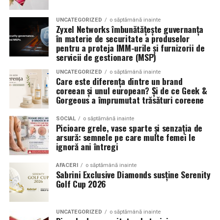
Anvelopele ca element vizual la show-uri auto
UNCATEGORIZED
o săptămână inainte
La evenimentele auto din Cluj, anvelopele nu sunt doar
Zyxel Networks îmbunătățește guvernanța
componente functionale, ci si elemente vizuale. Publicul
în materie de securitate a produselor
pentru a proteja IMM-urile și furnizorii de
si fotografii surprind adesea detalii precum modul in
servicii de gestionare (MSP)
care roata umple aripa, distanta fata de caroserie si
aspectul general al ansamblului roata-janta.
UNCATEGORIZED
o săptămână inainte
Care este diferența dintre un brand
coreean și unul european? Și de ce Geek &
Anvelopele curate, cu dimensiuni corecte si uzura
Gorgeous a împrumutat trăsături coreene
uniforma, contribuie la imaginea profesionala a unei
masini de show. In multe cazuri, acestea completeaza
SOCIAL
o săptămână inainte
Picioare grele, vase sparte și senzația de
jantele si intaresc conceptul ales de proprietar, fie ca
arsură: semnele pe care multe femei le
vorbim despre un stil elegant, sportiv sau minimalist.
ignoră ani întregi
Echilibrul dintre estetica si utilizare reala
AFACERI
o săptămână inainte
Sabrini Exclusive Diamonds susține Serenity
Golf Cup 2026
Un aspect specific evenimentelor auto din Cluj este
prezenta multor masini care nu sunt doar proiecte de
show, ci si vehicule utilizate zilnic. Proprietarii acestora
UNCATEGORIZED
o săptămână inainte
cauta solutii care sa le permita sa participe la