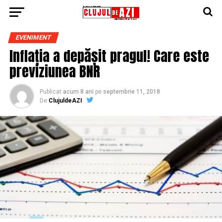
EVENIMENT
Inflația a depășit pragul! Care este
previziunea BNR
Publicat
acum 8 ani
pe
septembrie 11, 2018
De
ClujuldeAZI