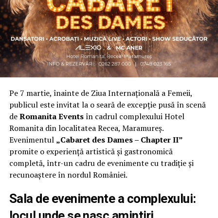
una dintre cele mai mari comunități de femei
antreprenor din România, cu prezență fizică în mai
multe orașe, inclusiv la Cluj-Napoca.
„Dacă nu eu, atunci cine?”
spune clujeanca
Carmen
Mihalca
, fondatoarea
Antreprenoare.ro
. Din această
întrebare s-a născut campania.
Pe 7 martie, înainte de Ziua Internațională a Femeii,
Cine a ales să fie vizibilă la Cluj
publicul este invitat la o seară de excepție pusă în scenă
de
Romanita Events
în cadrul complexului Hotel
Femeile prezente la evenimentul din Cluj-Napoca
Romanita din localitatea Recea, Maramureș.
provin din domenii complet diferite. Câteva dintre ele:
Evenimentul
„Cabaret des Dames – Chapter II”
Andreea Faur
, specialist SEO, spune că a fi vizibilă
promite o experiență artistică și gastronomică
înseamnă să te asociezi cu brandul companiei pe care o
completă, într-un cadru de evenimente cu tradiție și
reprezinți și să educi publicul țintă. Mesajul ei pentru
recunoaștere în nordul României.
alte femei antreprenor: investiția recurentă în educație
și în propria persoană nu dă greș niciodată.
Sala de evenimente a complexului:
locul unde se nasc amintiri
Deni Sîrb
, fotograful evenimentului și singurul fotograf