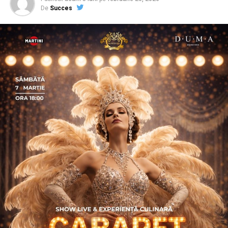
De
Succes
De ce a pornit această campanie?
Carmen Mihalca, fondatoarea Asociației
Antreprenoare.ro,
a pus aceeași întrebare de mai multe
ori, de-a lungul a șapte ani petrecuți în această
comunitate: de ce atât de multe femei cu afaceri solide
și expertiză reală lipsesc din conversațiile publice
relevante pentru domeniul lor?
Răspunsul nu a fost lipsa de competență, ci, mai degrabă
lipsa de permisiune față de sine și de context de
vizibilitate. Așa a pornit
proiectul
, din dorința
fondatoarei de a crea un ecosistem online pentru
promovare.
Asociația a fost fondată în 2019, dintr-un context
personal dificil, ca răspuns la întrebări despre
contribuție și sens. A crescut organic și a ajuns astăzi