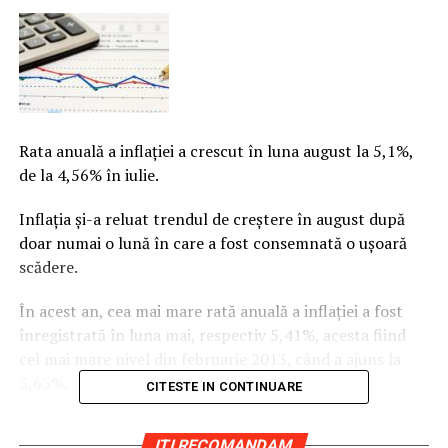
Rata anuală a inflaţiei a crescut în luna august la 5,1%,
de la 4,56% în iulie.
Inflaţia şi-a reluat trendul de creştere în august după
doar numai o lună în care a fost consemnată o uşoară
scădere.
În acest an, cea mai mare rată anuală a inflaţiei a fost
înregistrată în luna mai, respectiv 5,41%, acesta fiind
cel mai mare nivel din februarie 2013, când a ajuns la
5,65%.
CITESTE IN CONTINUARE
„Preţurile de consum în luna august 2018 comparativ cu
ITI RECOMANDAM