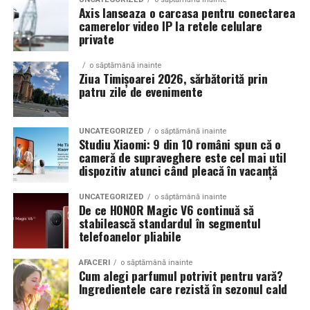
Axis lanseaza o carcasa pentru conectarea
camerelor video IP la retele celulare
Un aspect specific evenimentelor auto din Cluj este
private
prezenta multor masini care nu sunt doar proiecte de
show, ci si vehicule utilizate zilnic. Proprietarii acestora
o săptămână inainte
cauta solutii care sa le permita sa participe la
Ziua Timișoarei 2026, sărbătorită prin
patru zile de evenimente
evenimente fara a sacrifica complet confortul sau
siguranta pe drumurile publice.
UNCATEGORIZED
o săptămână inainte
In acest context, anvelopele alese trebuie sa ofere un
Studiu Xiaomi: 9 din 10 români spun că o
echilibru intre aspect si functionalitate. Multi pasionati
cameră de supraveghere este cel mai util
dispozitiv atunci când pleacă în vacanță
opteaza pentru anvelope care arata bine la show, dar
care pot fi folosite si in conditii reale de trafic,
UNCATEGORIZED
o săptămână inainte
indiferent de vreme sau sezon.
De ce HONOR Magic V6 continuă să
stabilească standardul în segmentul
telefoanelor pliabile
De ce conteaza tipul de anvelopa la evenimentele din
Cluj
AFACERI
o săptămână inainte
Cum alegi parfumul potrivit pentru vară?
Clujul este un oras in care vremea poate fi imprevizibila,
Ingredientele care rezistă în sezonul cald
iar drumurile din imprejurimi includ atat zone urbane,