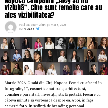
aparitii nejustificabile ale unor producatori de incidente
vizibilă”. Cine sunt femeile care au
menite sa-i ajute pe cei impotriva carora se protesteaza
ales vizibilitatea?
sa para victime. Cam asta, in rest emotionant discurs cu
tine care te lupti pentru tara”.
Publicat
acum 3 luni
pe
mai 5, 2026
De
Succes
ARTICOLE PE ACEIASI TEMA:
PRIMA
URMATORUL
Dragnea dă lovitura finală Justiţiei. Începe strângerea
de semnături
NU RATATI
Noua centrală de la Iernut prinde contur
Martie 2026. O sală din Cluj-Napoca. Femei cu afaceri în
fotografie, IT, cosmetice naturale, arhitectură,
consiliere parentală, investiții, sticlă pictată. Fiecare cu
câteva minute să vorbească despre ea. Apoi, în fața
camerei foto în ședință de branding personal.