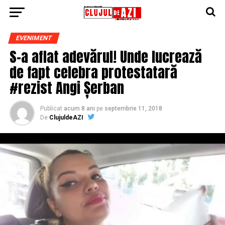
EVENIMENT
S-a aflat adevărul! Unde lucrează
de fapt celebra protestatară
#rezist Angi Șerban
Publicat
acum 8 ani
pe
septembrie 11, 2018
De
ClujuldeAZI