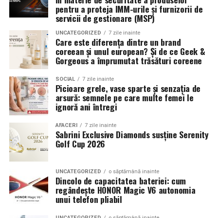
Romanita Events continuă astfel să fie o gazdă
in care masina sta pe roti. O alegere inspirata poate
pentru a proteja IMM-urile și furnizorii de
importantă a momentelor speciale din Maramureș,
accentua liniile caroseriei si poate oferi un look
servicii de gestionare (MSP)
combinând experiența organizatorică cu capacitatea de
echilibrat, in timp ce o alegere gresita poate strica
UNCATEGORIZED
7 zile inainte
a transforma fiecare eveniment într-o amintire
proportiile, chiar daca restul masinii este bine realizat.
Care este diferența dintre un brand
deosebită pentru participanți.
coreean și unul european? Și de ce Geek &
Anvelopele ca element vizual la show-uri auto
Gorgeous a împrumutat trăsături coreene
La evenimentele auto din Cluj, anvelopele nu sunt doar
SOCIAL
7 zile inainte
Picioare grele, vase sparte și senzația de
componente functionale, ci si elemente vizuale. Publicul
arsură: semnele pe care multe femei le
si fotografii surprind adesea detalii precum modul in
ignoră ani întregi
care roata umple aripa, distanta fata de caroserie si
aspectul general al ansamblului roata-janta.
AFACERI
7 zile inainte
Sabrini Exclusive Diamonds susține Serenity
Golf Cup 2026
Anvelopele curate, cu dimensiuni corecte si uzura
uniforma, contribuie la imaginea profesionala a unei
masini de show. In multe cazuri, acestea completeaza
UNCATEGORIZED
o săptămână inainte
Dincolo de capacitatea bateriei: cum
jantele si intaresc conceptul ales de proprietar, fie ca
regândește HONOR Magic V6 autonomia
vorbim despre un stil elegant, sportiv sau minimalist.
unui telefon pliabil
Echilibrul dintre estetica si utilizare reala
UNCATEGORIZED
o săptămână inainte