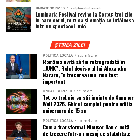
cat si trasee montane sau colinare. O masina pregatita
UNCATEGORIZED
o săptămână inainte
de show trebuie sa ajunga la eveniment in siguranta si
Luminaria Festival revine la Corbu: trei zile
fara probleme, indiferent de conditiile de drum.
în care cerul, muzica și emoția se întâlnesc
într-un spectacol unic
Din acest motiv, tipul de anvelopa ales devine extrem de
important. Anvelopele care ofera aderenta constanta,
ȘTIREA ZILEI
stabilitate si un aspect echilibrat sunt preferate de cei
care nu doresc sa transforme masina intr-un obiect
POLITICĂ LOCALĂ
acum 5 zile
România evită să fie retrogradată în
static. In acest sens, alegerea unor
anvelope all season
„JUNK”. Rolul decisiv al lui Alexandru
175 65 r14
poate fi potrivita pentru multe proiecte
Nazare, în trecerea unui nou test
prezente la evenimentele locale, in special pentru
important
masinile compacte sau clasice.
UNCATEGORIZED
acum o zi
Tot ce trebuie sa stii inainte de Summer
Pozitia masinii si rolul anvelopelor
Well 2026. Ghidul complet pentru editia
aniversara de 15 ani
La un show auto, pozitia masinii este analizata atent.
Cat de jos sta masina, cum se aliniaza roata cu aripa si ce
POLITICĂ LOCALĂ
acum 4 zile
Cum a transformat Nicușor Dan o notă
impact vizual are ansamblul sunt detalii care pot face
de trecere într-un mesaj de stabilitate
diferenta intre un proiect obisnuit si unul remarcabil.