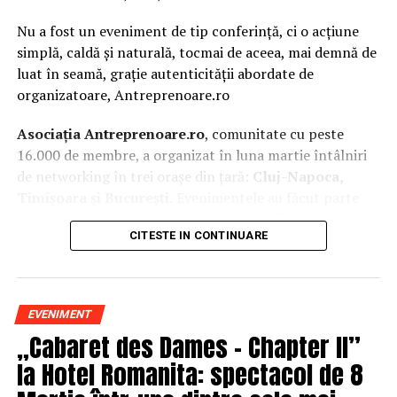
Nu a fost un eveniment de tip conferință, ci o acțiune
simplă, caldă și naturală, tocmai de aceea, mai demnă de
luat în seamă, grație autenticității abordate de
organizatoare, Antreprenoare.ro
Asociația Antreprenoare.ro
, comunitate cu peste
16.000 de membre, a organizat în luna martie întâlniri
de networking în trei orașe din țară:
Cluj-Napoca,
Timișoara și București.
Evenimentele au făcut parte
din
campania națională
„Aleg să fiu vizibilă
„
, o
CITESTE IN CONTINUARE
inițiativă care combină sesiuni de fotografie de brand
personal cu conversații directe despre ce înseamnă să fii
prezentă, cu numele tău și cu afacerea ta, în spațiul
public.
EVENIMENT
„Cabaret des Dames – Chapter II”
La Cluj-Napoca, sesiunile foto au fost susținute de doi
fotografi profesioniști:
Valentina Mihalache
la Hotel Romanita: spectacol de 8
(lightsun.ro) și
Deni Sîrb
(DA Studio). Valentina a venit