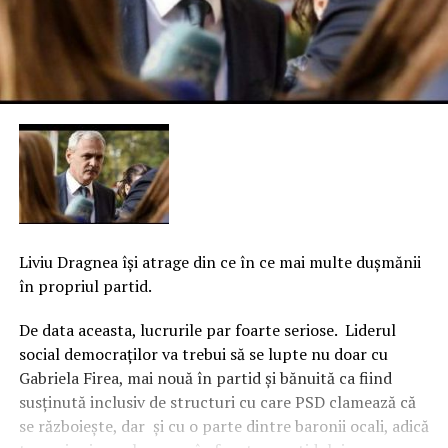
Liviu Dragnea îşi atrage din ce în ce mai multe duşmănii
în propriul partid.
De data aceasta, lucrurile par foarte seriose. Liderul
social democraţilor va trebui să se lupte nu doar cu
Gabriela Firea, mai nouă în partid şi bănuită ca fiind
susţinută inclusiv de structuri cu care PSD clamează că
se războieşte, dar şi cu o parte dintre baronii ocali, adică