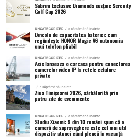
Sabrini Exclusive Diamonds susține Serenity
Golf Cup 2026
Un aspect specific evenimentelor auto din Cluj este
prezenta multor masini care nu sunt doar proiecte de
show, ci si vehicule utilizate zilnic. Proprietarii acestora
UNCATEGORIZED
o săptămână inainte
cauta solutii care sa le permita sa participe la
Dincolo de capacitatea bateriei: cum
regândește HONOR Magic V6 autonomia
evenimente fara a sacrifica complet confortul sau
unui telefon pliabil
siguranta pe drumurile publice.
UNCATEGORIZED
o săptămână inainte
In acest context, anvelopele alese trebuie sa ofere un
Axis lanseaza o carcasa pentru conectarea
echilibru intre aspect si functionalitate. Multi pasionati
camerelor video IP la retele celulare
private
opteaza pentru anvelope care arata bine la show, dar
care pot fi folosite si in conditii reale de trafic,
o săptămână inainte
indiferent de vreme sau sezon.
Ziua Timișoarei 2026, sărbătorită prin
patru zile de evenimente
De ce conteaza tipul de anvelopa la evenimentele din
Cluj
UNCATEGORIZED
o săptămână inainte
Studiu Xiaomi: 9 din 10 români spun că o
Clujul este un oras in care vremea poate fi imprevizibila,
cameră de supraveghere este cel mai util
iar drumurile din imprejurimi includ atat zone urbane,
dispozitiv atunci când pleacă în vacanță