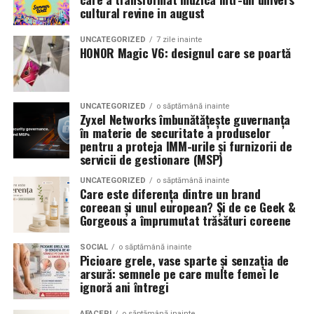
Romanita Events continuă astfel să fie o gazdă
in care masina sta pe roti. O alegere inspirata poate
cultural revine in august
importantă a momentelor speciale din Maramureș,
accentua liniile caroseriei si poate oferi un look
combinând experiența organizatorică cu capacitatea de
echilibrat, in timp ce o alegere gresita poate strica
UNCATEGORIZED
7 zile inainte
a transforma fiecare eveniment într-o amintire
proportiile, chiar daca restul masinii este bine realizat.
HONOR Magic V6: designul care se poartă
deosebită pentru participanți.
Anvelopele ca element vizual la show-uri auto
UNCATEGORIZED
o săptămână inainte
La evenimentele auto din Cluj, anvelopele nu sunt doar
Zyxel Networks îmbunătățește guvernanța
componente functionale, ci si elemente vizuale. Publicul
în materie de securitate a produselor
pentru a proteja IMM-urile și furnizorii de
si fotografii surprind adesea detalii precum modul in
servicii de gestionare (MSP)
care roata umple aripa, distanta fata de caroserie si
aspectul general al ansamblului roata-janta.
UNCATEGORIZED
o săptămână inainte
Care este diferența dintre un brand
coreean și unul european? Și de ce Geek &
Anvelopele curate, cu dimensiuni corecte si uzura
Gorgeous a împrumutat trăsături coreene
uniforma, contribuie la imaginea profesionala a unei
masini de show. In multe cazuri, acestea completeaza
SOCIAL
o săptămână inainte
Picioare grele, vase sparte și senzația de
jantele si intaresc conceptul ales de proprietar, fie ca
arsură: semnele pe care multe femei le
vorbim despre un stil elegant, sportiv sau minimalist.
ignoră ani întregi
Echilibrul dintre estetica si utilizare reala
AFACERI
o săptămână inainte