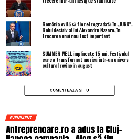
trecere într-un mesaj de stabilitate
Ștefănescu a fost cel mai clar:
România evită să fie retrogradată în „JUNK”.
“Ne aşteaptă zile fierbinţi la
Rolul decisiv al lui Alexandru Nazare, în
trecerea unui nou test important
centru”.
SUMMER WELL implineste 15 ani. Festivalul
care a transformat muzica intr-un univers
cultural revine in august
Vicepremierul Paul Stănescu şi peste 20 de lideri
judeţeni au discutat despre o posibilă acţiune de
retragere a sprijinului politic pentru preşedintele PSD,
Liviu Dragnea, au declarat joi, pentru Mediafax
COMENTEAZA SI TU
,
surse
participante la discuţii.
EVENIMENT
Printre liderii judeţeni participanţi la discuţii se numără
Antreprenoare.ro a adus la Cluj-
şi preşedintele interimar PSD Giurgiu, Niculae Bădălău,
Napoca campania „Aleg să fiu