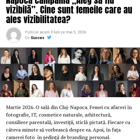
ţări şi peste 220.000 de angajaţi. Divizia Metro Cash &
vizibilă”. Cine sunt femeile care au
Carry s-a lansat oficial în România în luna octombrie
ales vizibilitatea?
1996, când a deschis primul magazin din Bucureşti.
Astăzi, reţeaua numără 32 de magazine în 24 de oraşe.
Publicat
acum 3 luni
pe
mai 5, 2026
De
Succes
ARTICOLE PE ACEIASI TEMA:
PRIMA
URMATORUL
Vedetă TVR şi un jurnalist de la Realitatea TV, cercetaţi
de DIICOT. Ce acuzaţii li se aduc
NU RATATI
Dragnea a făcut ANUNȚUL: schimbă strategia!
Martie 2026. O sală din Cluj-Napoca. Femei cu afaceri în
fotografie, IT, cosmetice naturale, arhitectură,
consiliere parentală, investiții, sticlă pictată. Fiecare cu
câteva minute să vorbească despre ea. Apoi, în fața
camerei foto în ședință de branding personal.