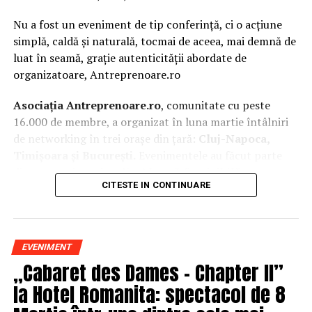
Nu a fost un eveniment de tip conferință, ci o acțiune
simplă, caldă și naturală, tocmai de aceea, mai demnă de
luat în seamă, grație autenticității abordate de
organizatoare, Antreprenoare.ro
Asociația Antreprenoare.ro
, comunitate cu peste
16.000 de membre, a organizat în luna martie întâlniri
de networking în trei orașe din țară:
Cluj-Napoca,
Timișoara și București.
Evenimentele au făcut parte
din
campania națională
„Aleg să fiu vizibilă
„
, o
CITESTE IN CONTINUARE
inițiativă care combină sesiuni de fotografie de brand
personal cu conversații directe despre ce înseamnă să fii
prezentă, cu numele tău și cu afacerea ta, în spațiul
public.
EVENIMENT
„Cabaret des Dames – Chapter II”
La Cluj-Napoca, sesiunile foto au fost susținute de doi
fotografi profesioniști:
Valentina Mihalache
la Hotel Romanita: spectacol de 8
(lightsun.ro) și
Deni Sîrb
(DA Studio). Valentina a venit