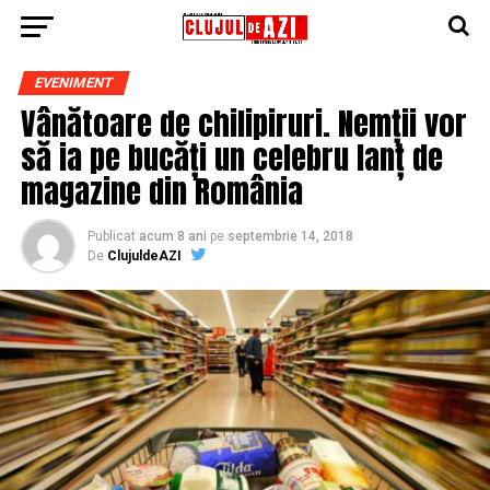
EVENIMENT
Vânătoare de chilipiruri. Nemții vor
să ia pe bucăți un celebru lanț de
magazine din România
Publicat
acum 8 ani
pe
septembrie 14, 2018
De
ClujuldeAZI