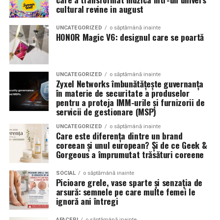
Romanita Events continuă astfel să fie o gazdă
in care masina sta pe roti. O alegere inspirata poate
cultural revine in august
importantă a momentelor speciale din Maramureș,
accentua liniile caroseriei si poate oferi un look
combinând experiența organizatorică cu capacitatea de
echilibrat, in timp ce o alegere gresita poate strica
UNCATEGORIZED
o săptămână inainte
a transforma fiecare eveniment într-o amintire
proportiile, chiar daca restul masinii este bine realizat.
HONOR Magic V6: designul care se poartă
deosebită pentru participanți.
Anvelopele ca element vizual la show-uri auto
UNCATEGORIZED
o săptămână inainte
La evenimentele auto din Cluj, anvelopele nu sunt doar
Zyxel Networks îmbunătățește guvernanța
componente functionale, ci si elemente vizuale. Publicul
în materie de securitate a produselor
pentru a proteja IMM-urile și furnizorii de
si fotografii surprind adesea detalii precum modul in
servicii de gestionare (MSP)
care roata umple aripa, distanta fata de caroserie si
aspectul general al ansamblului roata-janta.
UNCATEGORIZED
o săptămână inainte
Care este diferența dintre un brand
coreean și unul european? Și de ce Geek &
Anvelopele curate, cu dimensiuni corecte si uzura
Gorgeous a împrumutat trăsături coreene
uniforma, contribuie la imaginea profesionala a unei
masini de show. In multe cazuri, acestea completeaza
SOCIAL
o săptămână inainte
Picioare grele, vase sparte și senzația de
jantele si intaresc conceptul ales de proprietar, fie ca
arsură: semnele pe care multe femei le
vorbim despre un stil elegant, sportiv sau minimalist.
ignoră ani întregi
Echilibrul dintre estetica si utilizare reala
AFACERI
o săptămână inainte