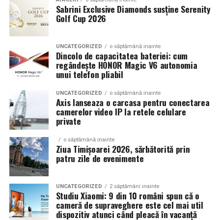
Sabrini Exclusive Diamonds susține Serenity
Golf Cup 2026
Un aspect specific evenimentelor auto din Cluj este
prezenta multor masini care nu sunt doar proiecte de
show, ci si vehicule utilizate zilnic. Proprietarii acestora
UNCATEGORIZED
o săptămână inainte
cauta solutii care sa le permita sa participe la
Dincolo de capacitatea bateriei: cum
regândește HONOR Magic V6 autonomia
evenimente fara a sacrifica complet confortul sau
unui telefon pliabil
siguranta pe drumurile publice.
UNCATEGORIZED
o săptămână inainte
In acest context, anvelopele alese trebuie sa ofere un
Axis lanseaza o carcasa pentru conectarea
echilibru intre aspect si functionalitate. Multi pasionati
camerelor video IP la retele celulare
private
opteaza pentru anvelope care arata bine la show, dar
care pot fi folosite si in conditii reale de trafic,
o săptămână inainte
indiferent de vreme sau sezon.
Ziua Timișoarei 2026, sărbătorită prin
patru zile de evenimente
De ce conteaza tipul de anvelopa la evenimentele din
Cluj
UNCATEGORIZED
2 săptămâni inainte
Studiu Xiaomi: 9 din 10 români spun că o
Clujul este un oras in care vremea poate fi imprevizibila,
cameră de supraveghere este cel mai util
iar drumurile din imprejurimi includ atat zone urbane,
dispozitiv atunci când pleacă în vacanță