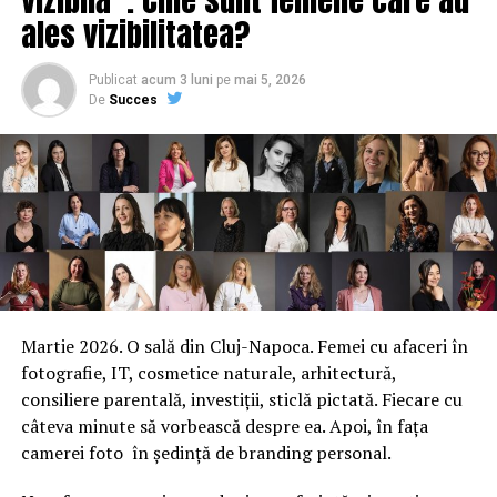
ales vizibilitatea?
stă în putere să motiveze Faimoşii în continuare, Diana
pare că şi-a câştigat, încă de la prima apariţie, admiraţia
băieţilor din ambele echipe.
Publicat
acum 3 luni
pe
mai 5, 2026
De
Succes
Bătălia strânsă de aseară
a plasat Kanal D pe locul
doi în audienţe, pe toate
targeturile monitorizate.
Astfel, pe Comercial, Kanal
Martie 2026. O sală din Cluj-Napoca. Femei cu afaceri în
D a înregistrat 4,0%
fotografie, IT, cosmetice naturale, arhitectură,
Rating şi 13,2% cota de
consiliere parentală, investiții, sticlă pictată. Fiecare cu
câteva minute să vorbească despre ea. Apoi, în fața
piaţă, pe Naţional, 5,7%
camerei foto în ședință de branding personal.
Rating şi 15,2% cota de