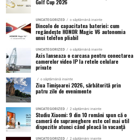
Golf Cup 2026
Un aspect specific evenimentelor auto din Cluj este
prezenta multor masini care nu sunt doar proiecte de
show, ci si vehicule utilizate zilnic. Proprietarii acestora
UNCATEGORIZED
o săptămână inainte
cauta solutii care sa le permita sa participe la
Dincolo de capacitatea bateriei: cum
regândește HONOR Magic V6 autonomia
evenimente fara a sacrifica complet confortul sau
unui telefon pliabil
siguranta pe drumurile publice.
UNCATEGORIZED
o săptămână inainte
In acest context, anvelopele alese trebuie sa ofere un
Axis lanseaza o carcasa pentru conectarea
echilibru intre aspect si functionalitate. Multi pasionati
camerelor video IP la retele celulare
private
opteaza pentru anvelope care arata bine la show, dar
care pot fi folosite si in conditii reale de trafic,
o săptămână inainte
indiferent de vreme sau sezon.
Ziua Timișoarei 2026, sărbătorită prin
patru zile de evenimente
De ce conteaza tipul de anvelopa la evenimentele din
Cluj
UNCATEGORIZED
2 săptămâni inainte
Studiu Xiaomi: 9 din 10 români spun că o
Clujul este un oras in care vremea poate fi imprevizibila,
cameră de supraveghere este cel mai util
iar drumurile din imprejurimi includ atat zone urbane,
dispozitiv atunci când pleacă în vacanță
cat si trasee montane sau colinare. O masina pregatita
UNCATEGORIZED
2 săptămâni inainte