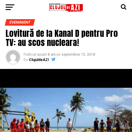
EVENIMENT
Lovitură de la Kanal D pentru Pro
TV: au scos nucleara!
Publicat
acum 8 ani
pe
septembrie 15, 2018
De
ClujuldeAZI