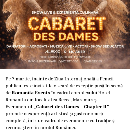
Asociația a fost fondată în 2019, dintr-un context
personal dificil, ca răspuns la întrebări despre
contribuție și sens. A crescut organic și a ajuns astăzi
una dintre cele mai mari comunități de femei
antreprenor din România, cu prezență fizică în mai
multe orașe, inclusiv la Cluj-Napoca.
„Dacă nu eu, atunci cine?”
spune clujeanca
Carmen
Mihalca
, fondatoarea
Antreprenoare.ro
. Din această
întrebare s-a născut campania.
Pe 7 martie, înainte de Ziua Internațională a Femeii,
Cine a ales să fie vizibilă la Cluj
publicul este invitat la o seară de excepție pusă în scenă
de
Romanita Events
în cadrul complexului Hotel
Femeile prezente la evenimentul din Cluj-Napoca
Romanita din localitatea Recea, Maramureș.
provin din domenii complet diferite. Câteva dintre ele:
Evenimentul
„Cabaret des Dames – Chapter II”
Andreea Faur
, specialist SEO, spune că a fi vizibilă
promite o experiență artistică și gastronomică
înseamnă să te asociezi cu brandul companiei pe care o
completă, într-un cadru de evenimente cu tradiție și
reprezinți și să educi publicul țintă. Mesajul ei pentru
recunoaștere în nordul României.