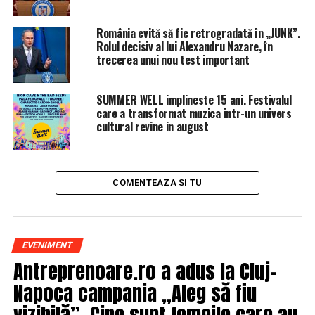
Competiţie plină de răsturnări de situaţie şi surprize,
aseară, la „Exatlon”! Odată cu lupta pentru vila, au
România evită să fie retrogradată în „JUNK”.
intrat în concurs două noi concurente – Roxana Vancea,
Rolul decisiv al lui Alexandru Nazare, în
în echipa Faimosilor, şi Diana Sentes, în cea a
trecerea unui nou test important
Războinicilor, ambele antrenoare de fitness, pasionate
de sport.
SUMMER WELL implineste 15 ani. Festivalul
care a transformat muzica intr-un univers
cultural revine in august
COMENTEAZA SI TU
Pe Roxana Vancea telespectatorii au mai avut ocazia să o
urmărească pe micul ecran, în cadrul unui show matinal,
această făcându-se remarcată prin modul tranşant în
EVENIMENT
care îşi spune părerea. Ambele fete s-au descurcat
Antreprenoare.ro a adus la Cluj-
foarte bine pentru prima confruntare cu traseele dificile
Napoca campania „Aleg să fiu
şi deja au atras atenţia coechipierilor, dar şi a
vizibilă”. Cine sunt femeile care au
adversarilor prin atitudine. Dacă Roxana face tot ce îi