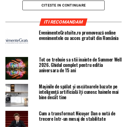
CITESTE IN CONTINUARE
„Pe Roxana Vancea telespectatorii au mai avut ocazia să
ITI RECOMANDAM
o urmărească pe micul ecran, în cadrul unui show
matinal, această făcându-se remarcată prin modul
EvenimenteGratuite.ro promovează online
tranşant în care îşi spune părerea. Ambele fete s-au
evenimentele cu acces gratuit din România
descurcat foarte bine pentru prima confruntare cu
traseele dificile şi deja au atras atenţia coechipierilor, dar
şi a adversarilor prin atitudine. Dacă Roxana face tot ce
Tot ce trebuie sa stii inainte de Summer Well
îi stă în putere să motiveze Faimoşii în continuare,
2026. Ghidul complet pentru editia
aniversara de 15 ani
Diana pare că şi-a câştigat, încă de la prima apariţie,
admiraţia băieţilor din ambele echipe.”, transmite un
comunicat al televiziunii
Mașinile de spălat și uscătoarele bazate pe
inteligență artificială îți cunosc hainele mai
bine decât tine
Kanal D s-a situat aseară pe locul al doilea în topul
Cum a transformat Nicușor Dan o notă de
audienţelor, pe toate categoriile urmărite.
trecere într-un mesaj de stabilitate