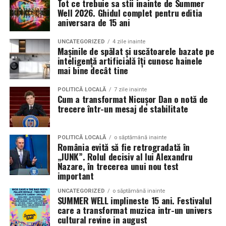
Tot ce trebuie sa stii inainte de Summer
decât memorabilă.
sunt apreciate si discutate. Anvelopele fac parte din
Well 2026. Ghidul complet pentru editia
Contact: contact@antreprenoare.ro
aniversara de 15 ani
aceasta categorie de componente esentiale, deoarece
Această ediție se poziționează ca o celebrare a feminității
influenteaza atat aspectul vizual, cat si modul in care
Sursă foto: Antreprenoare.ro
într-un cadru atent construit, în care atmosfera, scena
UNCATEGORIZED
4 zile inainte
masina este perceputa ca ansamblu.
Mașinile de spălat și uscătoarele bazate pe
și interacțiunea cu publicul sunt părți integrante ale
inteligență artificială îți cunosc hainele
experienței.
mai bine decât tine
Ce inseamna o masina pregatita de show in Cluj
Detalii organizatorice
Pregatirea unei masini pentru un eveniment auto in Cluj
POLITICĂ LOCALĂ
7 zile inainte
Cum a transformat Nicușor Dan o notă de
presupune mai mult decat un aspect curat si o vopsea
trecere într-un mesaj de stabilitate
Data și ora:
Sâmbătă, 7 martie | 18:00
lucioasa. Proprietarii investesc timp in detalii precum
Locația:
Hotel Romanita, Recea, Maramureș
alinierea rotilor, raportul dintre janta si anvelopa,
POLITICĂ LOCALĂ
o săptămână inainte
inaltimea masinii si coerenta stilului ales. Fiecare
Preț:
450 RON / persoană – format all-inclusive
România evită să fie retrogradată în
element trebuie sa se potriveasca cu restul, pentru a
„JUNK”. Rolul decisiv al lui Alexandru
(show live și meniu complet)
crea o imagine unitara.
Nazare, în trecerea unui nou test
important
Pentru rezervări și informații: 0262 287 000 / 0748 023
Anvelopele influenteaza direct postura masinii. Profilul,
165
UNCATEGORIZED
o săptămână inainte
latimea si aspectul flancului pot schimba complet felul
SUMMER WELL implineste 15 ani. Festivalul
care a transformat muzica intr-un univers
Romanita Events continuă astfel să fie o gazdă
in care masina sta pe roti. O alegere inspirata poate
cultural revine in august
importantă a momentelor speciale din Maramureș,
accentua liniile caroseriei si poate oferi un look