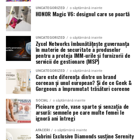
combinând experiența organizatorică cu capacitatea de
echilibrat, in timp ce o alegere gresita poate strica
UNCATEGORIZED
o săptămână inainte
a transforma fiecare eveniment într-o amintire
proportiile, chiar daca restul masinii este bine realizat.
HONOR Magic V6: designul care se poartă
deosebită pentru participanți.
Anvelopele ca element vizual la show-uri auto
UNCATEGORIZED
o săptămână inainte
La evenimentele auto din Cluj, anvelopele nu sunt doar
Zyxel Networks îmbunătățește guvernanța
componente functionale, ci si elemente vizuale. Publicul
în materie de securitate a produselor
pentru a proteja IMM-urile și furnizorii de
si fotografii surprind adesea detalii precum modul in
servicii de gestionare (MSP)
care roata umple aripa, distanta fata de caroserie si
aspectul general al ansamblului roata-janta.
UNCATEGORIZED
o săptămână inainte
Care este diferența dintre un brand
coreean și unul european? Și de ce Geek &
Anvelopele curate, cu dimensiuni corecte si uzura
Gorgeous a împrumutat trăsături coreene
uniforma, contribuie la imaginea profesionala a unei
masini de show. In multe cazuri, acestea completeaza
SOCIAL
o săptămână inainte
Picioare grele, vase sparte și senzația de
jantele si intaresc conceptul ales de proprietar, fie ca
arsură: semnele pe care multe femei le
vorbim despre un stil elegant, sportiv sau minimalist.
ignoră ani întregi
Echilibrul dintre estetica si utilizare reala
AFACERI
o săptămână inainte
Sabrini Exclusive Diamonds susține Serenity