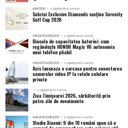
Echilibrul dintre estetica si utilizare reala
AFACERI
o săptămână inainte
Sabrini Exclusive Diamonds susține Serenity
Golf Cup 2026
Un aspect specific evenimentelor auto din Cluj este
prezenta multor masini care nu sunt doar proiecte de
show, ci si vehicule utilizate zilnic. Proprietarii acestora
UNCATEGORIZED
o săptămână inainte
cauta solutii care sa le permita sa participe la
Dincolo de capacitatea bateriei: cum
regândește HONOR Magic V6 autonomia
evenimente fara a sacrifica complet confortul sau
unui telefon pliabil
siguranta pe drumurile publice.
UNCATEGORIZED
o săptămână inainte
In acest context, anvelopele alese trebuie sa ofere un
Axis lanseaza o carcasa pentru conectarea
echilibru intre aspect si functionalitate. Multi pasionati
camerelor video IP la retele celulare
private
opteaza pentru anvelope care arata bine la show, dar
care pot fi folosite si in conditii reale de trafic,
o săptămână inainte
indiferent de vreme sau sezon.
Ziua Timișoarei 2026, sărbătorită prin
patru zile de evenimente
De ce conteaza tipul de anvelopa la evenimentele din
Cluj
UNCATEGORIZED
2 săptămâni inainte
Studiu Xiaomi: 9 din 10 români spun că o
Clujul este un oras in care vremea poate fi imprevizibila,