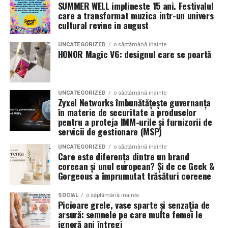
latimea si aspectul flancului pot schimba complet felul
SUMMER WELL implineste 15 ani. Festivalul
care a transformat muzica intr-un univers
Romanita Events continuă astfel să fie o gazdă
in care masina sta pe roti. O alegere inspirata poate
cultural revine in august
importantă a momentelor speciale din Maramureș,
accentua liniile caroseriei si poate oferi un look
combinând experiența organizatorică cu capacitatea de
echilibrat, in timp ce o alegere gresita poate strica
UNCATEGORIZED
o săptămână inainte
a transforma fiecare eveniment într-o amintire
proportiile, chiar daca restul masinii este bine realizat.
HONOR Magic V6: designul care se poartă
deosebită pentru participanți.
Anvelopele ca element vizual la show-uri auto
UNCATEGORIZED
o săptămână inainte
La evenimentele auto din Cluj, anvelopele nu sunt doar
Zyxel Networks îmbunătățește guvernanța
componente functionale, ci si elemente vizuale. Publicul
în materie de securitate a produselor
pentru a proteja IMM-urile și furnizorii de
si fotografii surprind adesea detalii precum modul in
servicii de gestionare (MSP)
care roata umple aripa, distanta fata de caroserie si
aspectul general al ansamblului roata-janta.
UNCATEGORIZED
o săptămână inainte
Care este diferența dintre un brand
coreean și unul european? Și de ce Geek &
Anvelopele curate, cu dimensiuni corecte si uzura
Gorgeous a împrumutat trăsături coreene
uniforma, contribuie la imaginea profesionala a unei
masini de show. In multe cazuri, acestea completeaza
SOCIAL
o săptămână inainte
Picioare grele, vase sparte și senzația de
jantele si intaresc conceptul ales de proprietar, fie ca
arsură: semnele pe care multe femei le
vorbim despre un stil elegant, sportiv sau minimalist.
ignoră ani întregi