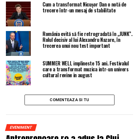
Sharapova. Acesta este adevăratul motiv
Cum a transformat Nicușor Dan o notă de
trecere într-un mesaj de stabilitate
NU RATATI
Interviu exclusiv cu fondatorul proiectului MEDIPRICE
România evită să fie retrogradată în „JUNK”.
Rolul decisiv al lui Alexandru Nazare, în
trecerea unui nou test important
SUMMER WELL implineste 15 ani. Festivalul
care a transformat muzica intr-un univers
cultural revine in august
COMENTEAZA SI TU
EVENIMENT
Antreprenoare.ro a adus la Cluj-