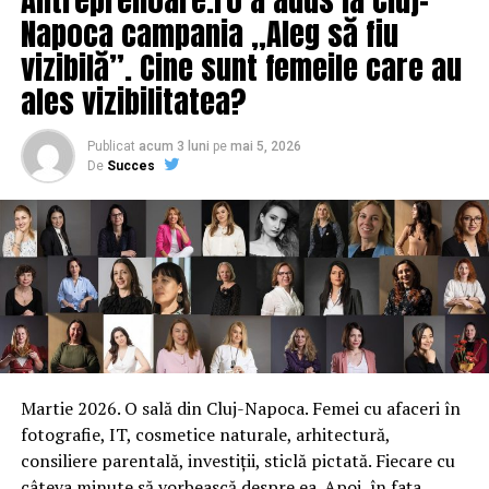
Napoca campania „Aleg să fiu
vizibilă”. Cine sunt femeile care au
ales vizibilitatea?
Publicat
acum 3 luni
pe
mai 5, 2026
De
Succes
Martie 2026. O sală din Cluj-Napoca. Femei cu afaceri în
fotografie, IT, cosmetice naturale, arhitectură,
consiliere parentală, investiții, sticlă pictată. Fiecare cu
câteva minute să vorbească despre ea. Apoi, în fața