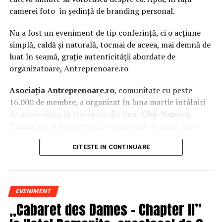
camerei foto în ședință de branding personal.
Nu a fost un eveniment de tip conferință, ci o acțiune
simplă, caldă și naturală, tocmai de aceea, mai demnă de
luat în seamă, grație autenticității abordate de
organizatoare, Antreprenoare.ro
Asociația Antreprenoare.ro
, comunitate cu peste
16.000 de membre, a organizat în luna martie întâlniri
de networking în trei orașe din țară:
Cluj-Napoca,
Timișoara și București.
Evenimentele au făcut parte
din
campania națională
„Aleg să fiu vizibilă
„
, o
CITESTE IN CONTINUARE
inițiativă care combină sesiuni de fotografie de brand
personal cu conversații directe despre ce înseamnă să fii
prezentă, cu numele tău și cu afacerea ta, în spațiul
public.
EVENIMENT
„Cabaret des Dames – Chapter II”
La Cluj-Napoca, sesiunile foto au fost susținute de doi
fotografi profesioniști:
Valentina Mihalache