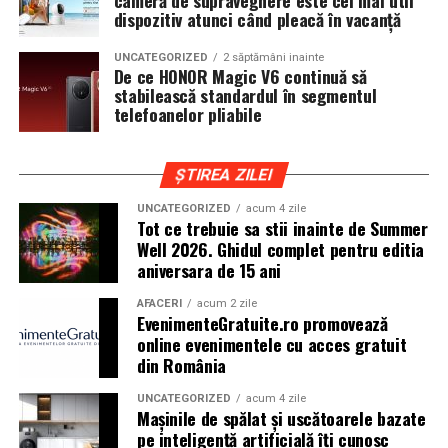
cameră de supraveghere este cel mai util
iar drumurile din imprejurimi includ atat zone urbane,
dispozitiv atunci când pleacă în vacanță
cat si trasee montane sau colinare. O masina pregatita
UNCATEGORIZED
2 săptămâni inainte
de show trebuie sa ajunga la eveniment in siguranta si
De ce HONOR Magic V6 continuă să
fara probleme, indiferent de conditiile de drum.
stabilească standardul în segmentul
telefoanelor pliabile
Din acest motiv, tipul de anvelopa ales devine extrem de
important. Anvelopele care ofera aderenta constanta,
ȘTIREA ZILEI
stabilitate si un aspect echilibrat sunt preferate de cei
care nu doresc sa transforme masina intr-un obiect
UNCATEGORIZED
acum 4 zile
Tot ce trebuie sa stii inainte de Summer
static. In acest sens, alegerea unor
anvelope all season
Well 2026. Ghidul complet pentru editia
175 65 r14
poate fi potrivita pentru multe proiecte
aniversara de 15 ani
prezente la evenimentele locale, in special pentru
masinile compacte sau clasice.
AFACERI
acum 2 zile
EvenimenteGratuite.ro promovează
online evenimentele cu acces gratuit
Pozitia masinii si rolul anvelopelor
din România
La un show auto, pozitia masinii este analizata atent.
UNCATEGORIZED
acum 4 zile
Cat de jos sta masina, cum se aliniaza roata cu aripa si ce
Mașinile de spălat și uscătoarele bazate
impact vizual are ansamblul sunt detalii care pot face
pe inteligență artificială îți cunosc