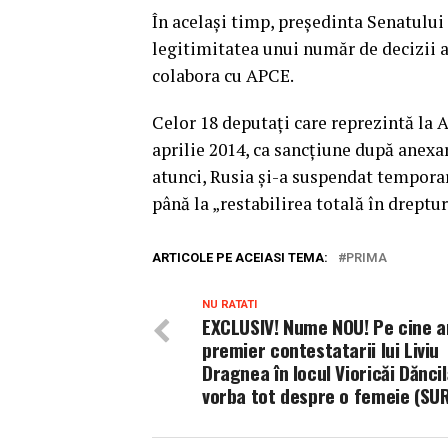
În acelaşi timp, preşedinta Senatului
legitimitatea unui număr de decizii a
colabora cu APCE.
Celor 18 deputaţi care reprezintă la A
aprilie 2014, ca sancţiune după anex
atunci, Rusia şi-a suspendat temporar 
până la „restabilirea totală în dreptu
ARTICOLE PE ACEIASI TEMA:
PRIMA
NU RATATI
EXCLUSIV! Nume NOU! Pe cine a
premier contestatarii lui Liviu
Dragnea în locul Vioricăi Dăncil
vorba tot despre o femeie (SU