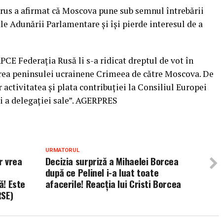
 rus a afirmat că Moscova pune sub semnul întrebării
le Adunării Parlamentare şi îşi pierde interesul de a
PCE Federaţia Rusă li s-a ridicat dreptul de vot în
area peninsulei ucrainene Crimeea de către Moscova. De
activitatea şi plata contribuţiei la Consiliul Europei
ri a delegaţiei sale”. AGERPRES
URMATORUL
r vrea
Decizia surpriză a Mihaelei Borcea
după ce Pelinel i-a luat toate
ă! Este
afacerile! Reacția lui Cristi Borcea
RSE)