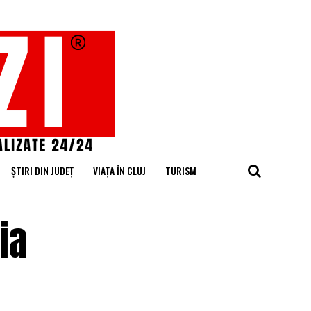
ȘTIRI DIN JUDEȚ
VIAȚA ÎN CLUJ
TURISM
ia