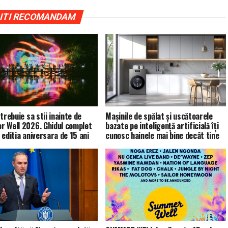
ITI RECOMANDAM
trebuie sa stii inainte de
Mașinile de spălat și uscătoarele
 Well 2026. Ghidul complet
bazate pe inteligență artificială îți
 editia aniversara de 15 ani
cunosc hainele mai bine decât tine