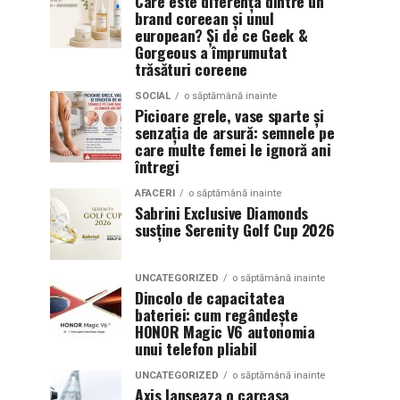
Care este diferența dintre un
brand coreean și unul
european? Și de ce Geek &
Gorgeous a împrumutat
trăsături coreene
SOCIAL
o săptămână inainte
Picioare grele, vase sparte și
senzația de arsură: semnele pe
care multe femei le ignoră ani
întregi
AFACERI
o săptămână inainte
Sabrini Exclusive Diamonds
susține Serenity Golf Cup 2026
UNCATEGORIZED
o săptămână inainte
Dincolo de capacitatea
bateriei: cum regândește
HONOR Magic V6 autonomia
unui telefon pliabil
UNCATEGORIZED
o săptămână inainte
Axis lanseaza o carcasa