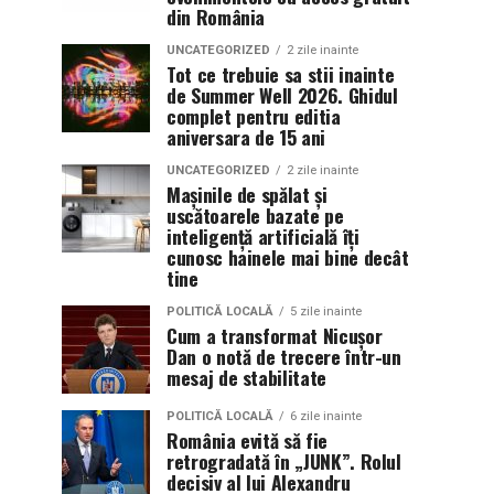
din România
UNCATEGORIZED
2 zile inainte
Tot ce trebuie sa stii inainte
de Summer Well 2026. Ghidul
complet pentru editia
aniversara de 15 ani
UNCATEGORIZED
2 zile inainte
Mașinile de spălat și
uscătoarele bazate pe
inteligență artificială îți
cunosc hainele mai bine decât
tine
POLITICĂ LOCALĂ
5 zile inainte
Cum a transformat Nicușor
Dan o notă de trecere într-un
mesaj de stabilitate
POLITICĂ LOCALĂ
6 zile inainte
România evită să fie
retrogradată în „JUNK”. Rolul
decisiv al lui Alexandru