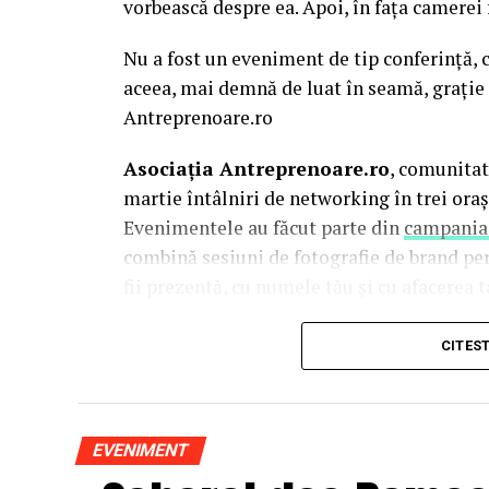
vorbească despre ea. Apoi, în fața camerei
Nu a fost un eveniment de tip conferință, c
aceea, mai demnă de luat în seamă, grație 
Antreprenoare.ro
Asociația Antreprenoare.ro
, comunitat
martie întâlniri de networking în trei oraș
Evenimentele au făcut parte din
campania
combină sesiuni de fotografie de brand pe
fii prezentă, cu numele tău și cu afacerea ta
La Cluj-Napoca, sesiunile foto au fost susț
CITES
Mihalache
(lightsun.ro) și
Deni Sîrb
(DA 
vânzări în spate și o tranziție asumată sp
este singurul fotograf de nașteri din Româ
EVENIMENT
portret de 15 ani.