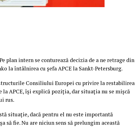
. Pe plan intern se conturează decizia de a ne retrage din
nko la întâlnirea cu şefa APCE la Sankt-Petersburg.
ructurile Consiliului Europei cu privire la restabilirea
 la APCE, îşi explică poziţia, dar situaţia nu se mişcă
i rus.
tă situaţie, dacă pentru el nu este importantă
şa să fie. Nu are niciun sens să prelungim această