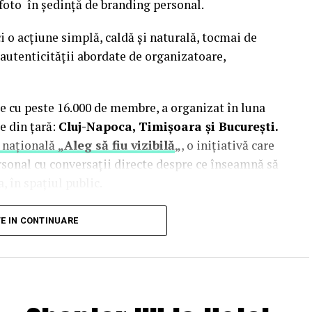
 foto în ședință de branding personal.
i o acțiune simplă, caldă și naturală, tocmai de
autenticității abordate de organizatoare,
e cu peste 16.000 de membre, a organizat în luna
e din țară:
Cluj-Napoca, Timișoara și București.
 națională
„Aleg să fiu vizibilă
„
, o inițiativă care
rsonal cu conversații directe despre ce înseamnă să
, în spațiul public.
inute de doi fotografi profesioniști:
Valentina
TE IN CONTINUARE
Studio). Valentina a venit cu 18 ani de carieră în
re fotografia comercială și de brand personal. Deni
nia și lucrează în fotografia de eveniment și