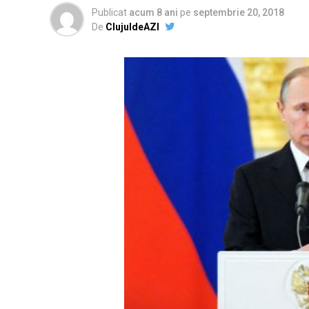
Publicat
acum 8 ani
pe
septembrie 20, 2018
De
ClujuldeAZI