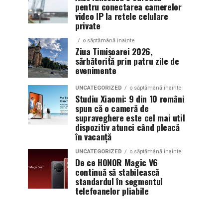
pentru conectarea camerelor
video IP la retele celulare
private
o săptămână inainte
Ziua Timișoarei 2026,
sărbătorită prin patru zile de
evenimente
UNCATEGORIZED
o săptămână inainte
Studiu Xiaomi: 9 din 10 români
spun că o cameră de
supraveghere este cel mai util
dispozitiv atunci când pleacă
în vacanță
UNCATEGORIZED
o săptămână inainte
De ce HONOR Magic V6
continuă să stabilească
standardul în segmentul
telefoanelor pliabile