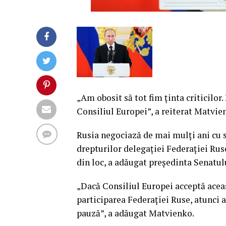
„Am obosit să tot fim ţinta criticilor
Consiliul Europei”, a reiterat Matvie
Rusia negociază de mai mulţi ani cu st
drepturilor delegaţiei Federaţiei Ruse
din loc, a adăugat preşedinta Senatulu
„Dacă Consiliul Europei acceptă aceas
participarea Federaţiei Ruse, atunci a
pauză”, a adăugat Matvienko.