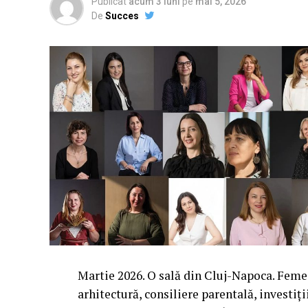
Publicat
acum 3 luni
pe
mai 5, 2026
De
Succes
Martie 2026. O sală din Cluj-Napoca. Femei 
arhitectură, consiliere parentală, investiți