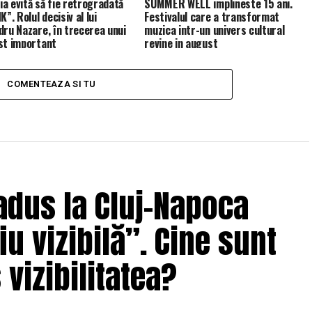
a evită să fie retrogradată
SUMMER WELL implineste 15 ani.
K”. Rolul decisiv al lui
Festivalul care a transformat
dru Nazare, în trecerea unui
muzica intr-un univers cultural
st important
revine in august
COMENTEAZA SI TU
adus la Cluj-Napoca
u vizibilă”. Cine sunt
 vizibilitatea?