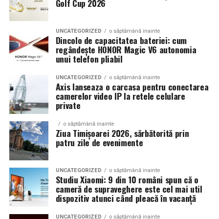
Golf Cup 2026
Un aspect specific evenimentelor auto din Cluj este
prezenta multor masini care nu sunt doar proiecte de
show, ci si vehicule utilizate zilnic. Proprietarii acestora
UNCATEGORIZED
o săptămână inainte
cauta solutii care sa le permita sa participe la
Dincolo de capacitatea bateriei: cum
regândește HONOR Magic V6 autonomia
evenimente fara a sacrifica complet confortul sau
unui telefon pliabil
siguranta pe drumurile publice.
UNCATEGORIZED
o săptămână inainte
In acest context, anvelopele alese trebuie sa ofere un
Axis lanseaza o carcasa pentru conectarea
echilibru intre aspect si functionalitate. Multi pasionati
camerelor video IP la retele celulare
private
opteaza pentru anvelope care arata bine la show, dar
care pot fi folosite si in conditii reale de trafic,
o săptămână inainte
indiferent de vreme sau sezon.
Ziua Timișoarei 2026, sărbătorită prin
patru zile de evenimente
De ce conteaza tipul de anvelopa la evenimentele din
Cluj
UNCATEGORIZED
o săptămână inainte
Studiu Xiaomi: 9 din 10 români spun că o
Clujul este un oras in care vremea poate fi imprevizibila,
cameră de supraveghere este cel mai util
iar drumurile din imprejurimi includ atat zone urbane,
dispozitiv atunci când pleacă în vacanță
cat si trasee montane sau colinare. O masina pregatita
UNCATEGORIZED
o săptămână inainte