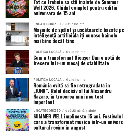
Tot ce trebuie sa stii inainte de Summer
decât memorabilă.
sunt apreciate si discutate. Anvelopele fac parte din
Well 2026. Ghidul complet pentru editia
Contact: contact@antreprenoare.ro
aniversara de 15 ani
aceasta categorie de componente esentiale, deoarece
Această ediție se poziționează ca o celebrare a feminității
influenteaza atat aspectul vizual, cat si modul in care
Sursă foto: Antreprenoare.ro
într-un cadru atent construit, în care atmosfera, scena
UNCATEGORIZED
3 zile inainte
masina este perceputa ca ansamblu.
Mașinile de spălat și uscătoarele bazate pe
și interacțiunea cu publicul sunt părți integrante ale
inteligență artificială îți cunosc hainele
experienței.
mai bine decât tine
Ce inseamna o masina pregatita de show in Cluj
Detalii organizatorice
Pregatirea unei masini pentru un eveniment auto in Cluj
POLITICĂ LOCALĂ
6 zile inainte
Cum a transformat Nicușor Dan o notă de
presupune mai mult decat un aspect curat si o vopsea
trecere într-un mesaj de stabilitate
Data și ora:
Sâmbătă, 7 martie | 18:00
lucioasa. Proprietarii investesc timp in detalii precum
Locația:
Hotel Romanita, Recea, Maramureș
alinierea rotilor, raportul dintre janta si anvelopa,
POLITICĂ LOCALĂ
6 zile inainte
inaltimea masinii si coerenta stilului ales. Fiecare
Preț:
450 RON / persoană – format all-inclusive
România evită să fie retrogradată în
element trebuie sa se potriveasca cu restul, pentru a
„JUNK”. Rolul decisiv al lui Alexandru
(show live și meniu complet)
crea o imagine unitara.
Nazare, în trecerea unui nou test
important
Pentru rezervări și informații: 0262 287 000 / 0748 023
Anvelopele influenteaza direct postura masinii. Profilul,
165
UNCATEGORIZED
o săptămână inainte
latimea si aspectul flancului pot schimba complet felul
SUMMER WELL implineste 15 ani. Festivalul
care a transformat muzica intr-un univers
Romanita Events continuă astfel să fie o gazdă
in care masina sta pe roti. O alegere inspirata poate
cultural revine in august
importantă a momentelor speciale din Maramureș,
accentua liniile caroseriei si poate oferi un look