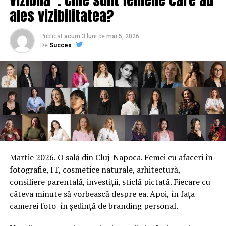
ales vizibilitatea?
– 25.678”.
Publicat
acum 3 luni
pe
mai 5, 2026
ARTICOLE PE ACEIASI TEMA:
PRIMA
De
Succes
URMATORUL
S-a decis SOARTA lui Dragnea. Ce au stabilit membrii
PSD?
NU RATATI
România este vizată! Rușii sunt cu ochii pe noi. Deja au
instalat rachetele
Martie 2026. O sală din Cluj-Napoca. Femei cu afaceri în
fotografie, IT, cosmetice naturale, arhitectură,
consiliere parentală, investiții, sticlă pictată. Fiecare cu
câteva minute să vorbească despre ea. Apoi, în fața
camerei foto în ședință de branding personal.