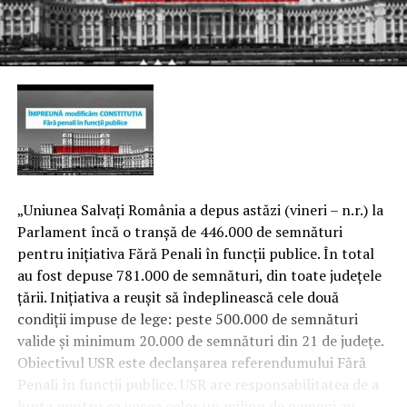
„Uniunea Salvaţi România a depus astăzi (vineri – n.r.) la
Parlament încă o tranşă de 446.000 de semnături
pentru iniţiativa Fără Penali în funcţii publice. În total
au fost depuse 781.000 de semnături, din toate judeţele
ţării. Iniţiativa a reuşit să îndeplinească cele două
condiţii impuse de lege: peste 500.000 de semnături
valide şi minimum 20.000 de semnături din 21 de judeţe.
Obiectivul USR este declanşarea referendumului Fără
Penali în funcţii publice. USR are responsabilitatea de a
lupta pentru ca vocea celor un milion de oameni au