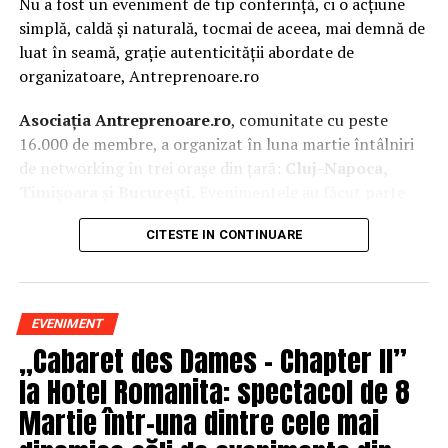
Nu a fost un eveniment de tip conferință, ci o acțiune
simplă, caldă și naturală, tocmai de aceea, mai demnă de
luat în seamă, grație autenticității abordate de
organizatoare, Antreprenoare.ro
Asociația Antreprenoare.ro
, comunitate cu peste
16.000 de membre, a organizat în luna martie întâlniri
de networking în trei orașe din țară:
Cluj-Napoca,
Timișoara și București.
Evenimentele au făcut parte
din
campania națională
„Aleg să fiu vizibilă
„
, o
CITESTE IN CONTINUARE
inițiativă care combină sesiuni de fotografie de brand
personal cu conversații directe despre ce înseamnă să fii
prezentă, cu numele tău și cu afacerea ta, în spațiul
public.
EVENIMENT
„Cabaret des Dames – Chapter II”
La Cluj-Napoca, sesiunile foto au fost susținute de doi
fotografi profesioniști:
Valentina Mihalache
la Hotel Romanita: spectacol de 8
(lightsun.ro) și
Deni Sîrb
(DA Studio). Valentina a venit
Martie într-una dintre cele mai
cu 18 ani de carieră în vânzări în spate și o tranziție