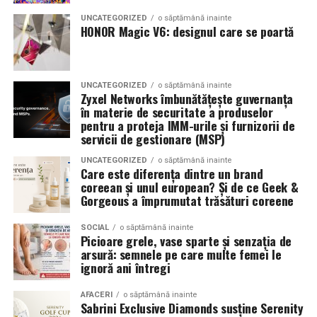
combinând experiența organizatorică cu capacitatea de
echilibrat, in timp ce o alegere gresita poate strica
UNCATEGORIZED
o săptămână inainte
a transforma fiecare eveniment într-o amintire
proportiile, chiar daca restul masinii este bine realizat.
HONOR Magic V6: designul care se poartă
deosebită pentru participanți.
Anvelopele ca element vizual la show-uri auto
UNCATEGORIZED
o săptămână inainte
La evenimentele auto din Cluj, anvelopele nu sunt doar
Zyxel Networks îmbunătățește guvernanța
componente functionale, ci si elemente vizuale. Publicul
în materie de securitate a produselor
pentru a proteja IMM-urile și furnizorii de
si fotografii surprind adesea detalii precum modul in
servicii de gestionare (MSP)
care roata umple aripa, distanta fata de caroserie si
aspectul general al ansamblului roata-janta.
UNCATEGORIZED
o săptămână inainte
Care este diferența dintre un brand
coreean și unul european? Și de ce Geek &
Anvelopele curate, cu dimensiuni corecte si uzura
Gorgeous a împrumutat trăsături coreene
uniforma, contribuie la imaginea profesionala a unei
masini de show. In multe cazuri, acestea completeaza
SOCIAL
o săptămână inainte
Picioare grele, vase sparte și senzația de
jantele si intaresc conceptul ales de proprietar, fie ca
arsură: semnele pe care multe femei le
vorbim despre un stil elegant, sportiv sau minimalist.
ignoră ani întregi
Echilibrul dintre estetica si utilizare reala
AFACERI
o săptămână inainte
Sabrini Exclusive Diamonds susține Serenity