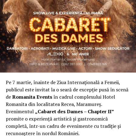
Asociația a fost fondată în 2019, dintr-un context
personal dificil, ca răspuns la întrebări despre
contribuție și sens. A crescut organic și a ajuns astăzi
una dintre cele mai mari comunități de femei
antreprenor din România, cu prezență fizică în mai
multe orașe, inclusiv la Cluj-Napoca.
„Dacă nu eu, atunci cine?”
spune clujeanca
Carmen
Mihalca
, fondatoarea
Antreprenoare.ro
. Din această
întrebare s-a născut campania.
Pe 7 martie, înainte de Ziua Internațională a Femeii,
Cine a ales să fie vizibilă la Cluj
publicul este invitat la o seară de excepție pusă în scenă
de
Romanita Events
în cadrul complexului Hotel
Femeile prezente la evenimentul din Cluj-Napoca
Romanita din localitatea Recea, Maramureș.
provin din domenii complet diferite. Câteva dintre ele:
Evenimentul
„Cabaret des Dames – Chapter II”
Andreea Faur
, specialist SEO, spune că a fi vizibilă
promite o experiență artistică și gastronomică
înseamnă să te asociezi cu brandul companiei pe care o
completă, într-un cadru de evenimente cu tradiție și
reprezinți și să educi publicul țintă. Mesajul ei pentru
recunoaștere în nordul României.