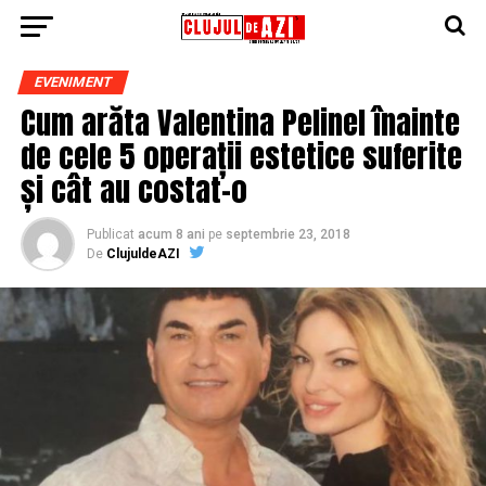
EVENIMENT
Cum arăta Valentina Pelinel înainte
de cele 5 operații estetice suferite
și cât au costat-o
Publicat
acum 8 ani
pe
septembrie 23, 2018
De
ClujuldeAZI