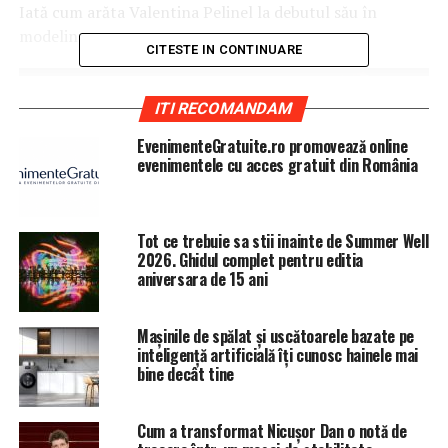
Iată cum arăta Valentina Pelinel la debutul său în
modeling:
CITESTE IN CONTINUARE
ITI RECOMANDAM
EvenimenteGratuite.ro promovează online
evenimentele cu acces gratuit din România
Tot ce trebuie sa stii inainte de Summer Well
2026. Ghidul complet pentru editia
aniversara de 15 ani
Mașinile de spălat și uscătoarele bazate pe
inteligență artificială îți cunosc hainele mai
bine decât tine
Cum a transformat Nicușor Dan o notă de