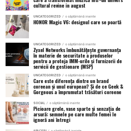
Romanita Events continuă astfel să fie o gazdă
in care masina sta pe roti. O alegere inspirata poate
cultural revine in august
importantă a momentelor speciale din Maramureș,
accentua liniile caroseriei si poate oferi un look
combinând experiența organizatorică cu capacitatea de
echilibrat, in timp ce o alegere gresita poate strica
UNCATEGORIZED
o săptămână inainte
a transforma fiecare eveniment într-o amintire
proportiile, chiar daca restul masinii este bine realizat.
HONOR Magic V6: designul care se poartă
deosebită pentru participanți.
Anvelopele ca element vizual la show-uri auto
UNCATEGORIZED
o săptămână inainte
La evenimentele auto din Cluj, anvelopele nu sunt doar
Zyxel Networks îmbunătățește guvernanța
componente functionale, ci si elemente vizuale. Publicul
în materie de securitate a produselor
pentru a proteja IMM-urile și furnizorii de
si fotografii surprind adesea detalii precum modul in
servicii de gestionare (MSP)
care roata umple aripa, distanta fata de caroserie si
aspectul general al ansamblului roata-janta.
UNCATEGORIZED
o săptămână inainte
Care este diferența dintre un brand
coreean și unul european? Și de ce Geek &
Anvelopele curate, cu dimensiuni corecte si uzura
Gorgeous a împrumutat trăsături coreene
uniforma, contribuie la imaginea profesionala a unei
masini de show. In multe cazuri, acestea completeaza
SOCIAL
o săptămână inainte
Picioare grele, vase sparte și senzația de
jantele si intaresc conceptul ales de proprietar, fie ca
arsură: semnele pe care multe femei le
vorbim despre un stil elegant, sportiv sau minimalist.
ignoră ani întregi
Echilibrul dintre estetica si utilizare reala
AFACERI
o săptămână inainte