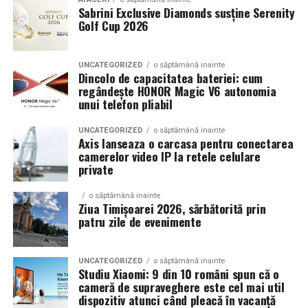
Sabrini Exclusive Diamonds susține Serenity
Golf Cup 2026
Un aspect specific evenimentelor auto din Cluj este
prezenta multor masini care nu sunt doar proiecte de
show, ci si vehicule utilizate zilnic. Proprietarii acestora
UNCATEGORIZED
o săptămână inainte
cauta solutii care sa le permita sa participe la
Dincolo de capacitatea bateriei: cum
regândește HONOR Magic V6 autonomia
evenimente fara a sacrifica complet confortul sau
unui telefon pliabil
siguranta pe drumurile publice.
UNCATEGORIZED
o săptămână inainte
In acest context, anvelopele alese trebuie sa ofere un
Axis lanseaza o carcasa pentru conectarea
echilibru intre aspect si functionalitate. Multi pasionati
camerelor video IP la retele celulare
private
opteaza pentru anvelope care arata bine la show, dar
care pot fi folosite si in conditii reale de trafic,
o săptămână inainte
indiferent de vreme sau sezon.
Ziua Timișoarei 2026, sărbătorită prin
patru zile de evenimente
De ce conteaza tipul de anvelopa la evenimentele din
Cluj
UNCATEGORIZED
o săptămână inainte
Studiu Xiaomi: 9 din 10 români spun că o
Clujul este un oras in care vremea poate fi imprevizibila,
cameră de supraveghere este cel mai util
iar drumurile din imprejurimi includ atat zone urbane,
dispozitiv atunci când pleacă în vacanță