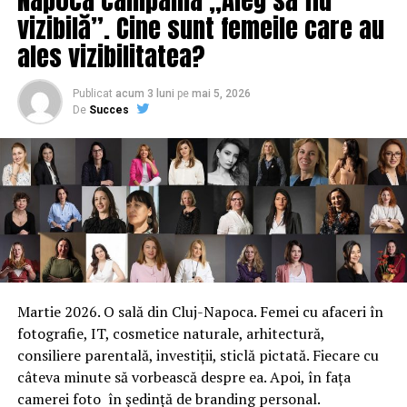
vizibilă”. Cine sunt femeile care au
ales vizibilitatea?
Publicat
acum 3 luni
pe
mai 5, 2026
De
Succes
Martie 2026. O sală din Cluj-Napoca. Femei cu afaceri în
fotografie, IT, cosmetice naturale, arhitectură,
consiliere parentală, investiții, sticlă pictată. Fiecare cu
ARTICOLE PE ACEIASI TEMA:
PRIMA
câteva minute să vorbească despre ea. Apoi, în fața
camerei foto în ședință de branding personal.
URMATORUL