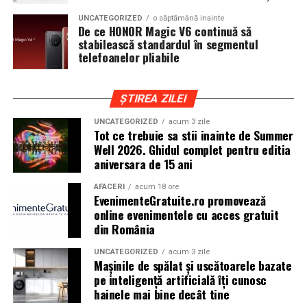
cat si trasee montane sau colinare. O masina pregatita
UNCATEGORIZED
o săptămână inainte
de show trebuie sa ajunga la eveniment in siguranta si
De ce HONOR Magic V6 continuă să
fara probleme, indiferent de conditiile de drum.
stabilească standardul în segmentul
telefoanelor pliabile
Din acest motiv, tipul de anvelopa ales devine extrem de
important. Anvelopele care ofera aderenta constanta,
ȘTIREA ZILEI
stabilitate si un aspect echilibrat sunt preferate de cei
care nu doresc sa transforme masina intr-un obiect
UNCATEGORIZED
acum 3 zile
Tot ce trebuie sa stii inainte de Summer
static. In acest sens, alegerea unor
anvelope all season
Well 2026. Ghidul complet pentru editia
175 65 r14
poate fi potrivita pentru multe proiecte
aniversara de 15 ani
prezente la evenimentele locale, in special pentru
masinile compacte sau clasice.
AFACERI
acum 18 ore
EvenimenteGratuite.ro promovează
online evenimentele cu acces gratuit
Pozitia masinii si rolul anvelopelor
din România
La un show auto, pozitia masinii este analizata atent.
UNCATEGORIZED
acum 3 zile
Cat de jos sta masina, cum se aliniaza roata cu aripa si ce
Mașinile de spălat și uscătoarele bazate
impact vizual are ansamblul sunt detalii care pot face
pe inteligență artificială îți cunosc
hainele mai bine decât tine
diferenta intre un proiect obisnuit si unul remarcabil.