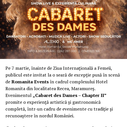
personal dificil, ca răspuns la întrebări despre
contribuție și sens. A crescut organic și a ajuns astăzi
una dintre cele mai mari comunități de femei
antreprenor din România, cu prezență fizică în mai
multe orașe, inclusiv la Cluj-Napoca.
„Dacă nu eu, atunci cine?”
spune clujeanca
Carmen
Mihalca
, fondatoarea
Antreprenoare.ro
. Din această
întrebare s-a născut campania.
Pe 7 martie, înainte de Ziua Internațională a Femeii,
Cine a ales să fie vizibilă la Cluj
publicul este invitat la o seară de excepție pusă în scenă
de
Romanita Events
în cadrul complexului Hotel
Femeile prezente la evenimentul din Cluj-Napoca
Romanita din localitatea Recea, Maramureș.
provin din domenii complet diferite. Câteva dintre ele:
Evenimentul
„Cabaret des Dames – Chapter II”
Andreea Faur
, specialist SEO, spune că a fi vizibilă
promite o experiență artistică și gastronomică
înseamnă să te asociezi cu brandul companiei pe care o
completă, într-un cadru de evenimente cu tradiție și
reprezinți și să educi publicul țintă. Mesajul ei pentru
recunoaștere în nordul României.
alte femei antreprenor: investiția recurentă în educație