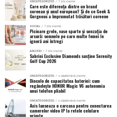
UNCATEGORIZED
7 zile inainte
a transforma fiecare eveniment într-o amintire
proportiile, chiar daca restul masinii este bine realizat.
Care este diferența dintre un brand
deosebită pentru participanți.
coreean și unul european? Și de ce Geek &
Anvelopele ca element vizual la show-uri auto
Gorgeous a împrumutat trăsături coreene
La evenimentele auto din Cluj, anvelopele nu sunt doar
SOCIAL
7 zile inainte
Picioare grele, vase sparte și senzația de
componente functionale, ci si elemente vizuale. Publicul
arsură: semnele pe care multe femei le
si fotografii surprind adesea detalii precum modul in
ignoră ani întregi
care roata umple aripa, distanta fata de caroserie si
aspectul general al ansamblului roata-janta.
AFACERI
7 zile inainte
Sabrini Exclusive Diamonds susține Serenity
Golf Cup 2026
Anvelopele curate, cu dimensiuni corecte si uzura
uniforma, contribuie la imaginea profesionala a unei
masini de show. In multe cazuri, acestea completeaza
UNCATEGORIZED
o săptămână inainte
Dincolo de capacitatea bateriei: cum
jantele si intaresc conceptul ales de proprietar, fie ca
regândește HONOR Magic V6 autonomia
vorbim despre un stil elegant, sportiv sau minimalist.
unui telefon pliabil
Echilibrul dintre estetica si utilizare reala
UNCATEGORIZED
o săptămână inainte
Axis lanseaza o carcasa pentru conectarea
camerelor video IP la retele celulare
Un aspect specific evenimentelor auto din Cluj este
private
prezenta multor masini care nu sunt doar proiecte de