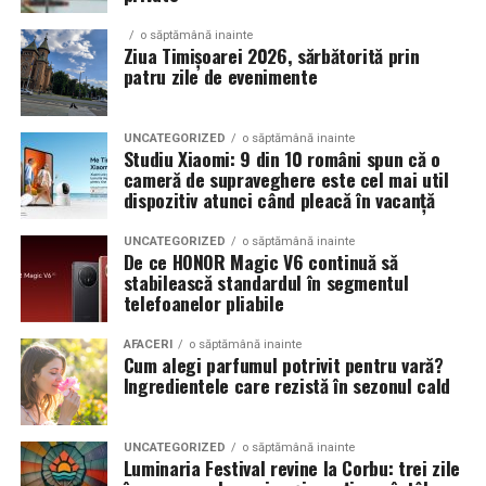
show, ci si vehicule utilizate zilnic. Proprietarii acestora
o săptămână inainte
cauta solutii care sa le permita sa participe la
Ziua Timișoarei 2026, sărbătorită prin
patru zile de evenimente
evenimente fara a sacrifica complet confortul sau
siguranta pe drumurile publice.
UNCATEGORIZED
o săptămână inainte
In acest context, anvelopele alese trebuie sa ofere un
Studiu Xiaomi: 9 din 10 români spun că o
echilibru intre aspect si functionalitate. Multi pasionati
cameră de supraveghere este cel mai util
dispozitiv atunci când pleacă în vacanță
opteaza pentru anvelope care arata bine la show, dar
care pot fi folosite si in conditii reale de trafic,
UNCATEGORIZED
o săptămână inainte
indiferent de vreme sau sezon.
De ce HONOR Magic V6 continuă să
stabilească standardul în segmentul
telefoanelor pliabile
De ce conteaza tipul de anvelopa la evenimentele din
Cluj
AFACERI
o săptămână inainte
Cum alegi parfumul potrivit pentru vară?
Clujul este un oras in care vremea poate fi imprevizibila,
Ingredientele care rezistă în sezonul cald
iar drumurile din imprejurimi includ atat zone urbane,
cat si trasee montane sau colinare. O masina pregatita
UNCATEGORIZED
o săptămână inainte
de show trebuie sa ajunga la eveniment in siguranta si
Luminaria Festival revine la Corbu: trei zile
fara probleme, indiferent de conditiile de drum.