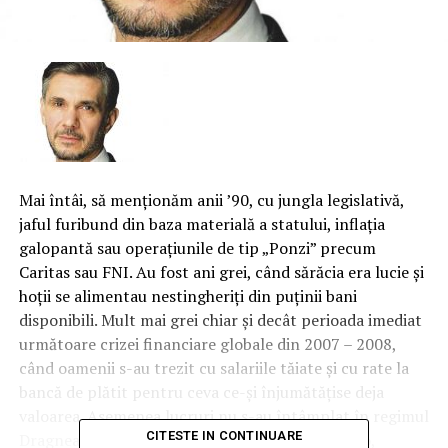
Mai întâi, să menţionăm anii ’90, cu jungla legislativă,
jaful furibund din baza materială a statului, inflaţia
galopantă sau operaţiunile de tip „Ponzi” precum
Caritas sau FNI. Au fost ani grei, când sărăcia era lucie şi
hoţii se alimentau nestingheriţi din puţinii bani
disponibili. Mult mai grei chiar şi decât perioada imediat
următoare crizei financiare globale din 2007 – 2008,
când oamenii s-au trezit cu salariile tăiate şi cu rate la
bancă de plătit pentru ceva ce-şi înjumătăţise deja
valoarea.
Asemenea lucruri nu s-au întâmplat în regimul
CITESTE IN CONTINUARE
Dragnea. Dimpotrivă, din punct de vedere macro,