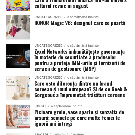
Romanita Events continuă astfel să fie o gazdă
in care masina sta pe roti. O alegere inspirata poate
cultural revine in august
importantă a momentelor speciale din Maramureș,
accentua liniile caroseriei si poate oferi un look
combinând experiența organizatorică cu capacitatea de
echilibrat, in timp ce o alegere gresita poate strica
UNCATEGORIZED
o săptămână inainte
a transforma fiecare eveniment într-o amintire
proportiile, chiar daca restul masinii este bine realizat.
HONOR Magic V6: designul care se poartă
deosebită pentru participanți.
Anvelopele ca element vizual la show-uri auto
UNCATEGORIZED
o săptămână inainte
La evenimentele auto din Cluj, anvelopele nu sunt doar
Zyxel Networks îmbunătățește guvernanța
componente functionale, ci si elemente vizuale. Publicul
în materie de securitate a produselor
pentru a proteja IMM-urile și furnizorii de
si fotografii surprind adesea detalii precum modul in
servicii de gestionare (MSP)
care roata umple aripa, distanta fata de caroserie si
aspectul general al ansamblului roata-janta.
UNCATEGORIZED
o săptămână inainte
Care este diferența dintre un brand
coreean și unul european? Și de ce Geek &
Anvelopele curate, cu dimensiuni corecte si uzura
Gorgeous a împrumutat trăsături coreene
uniforma, contribuie la imaginea profesionala a unei
masini de show. In multe cazuri, acestea completeaza
SOCIAL
o săptămână inainte
Picioare grele, vase sparte și senzația de
jantele si intaresc conceptul ales de proprietar, fie ca
arsură: semnele pe care multe femei le
vorbim despre un stil elegant, sportiv sau minimalist.
ignoră ani întregi
Echilibrul dintre estetica si utilizare reala
AFACERI
o săptămână inainte