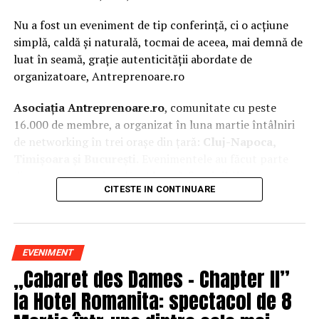
Nu a fost un eveniment de tip conferință, ci o acțiune
simplă, caldă și naturală, tocmai de aceea, mai demnă de
luat în seamă, grație autenticității abordate de
organizatoare, Antreprenoare.ro
Asociația Antreprenoare.ro
, comunitate cu peste
16.000 de membre, a organizat în luna martie întâlniri
de networking în trei orașe din țară:
Cluj-Napoca,
Timișoara și București.
Evenimentele au făcut parte
din
campania națională
„Aleg să fiu vizibilă
„
, o
CITESTE IN CONTINUARE
inițiativă care combină sesiuni de fotografie de brand
personal cu conversații directe despre ce înseamnă să fii
prezentă, cu numele tău și cu afacerea ta, în spațiul
public.
EVENIMENT
„Cabaret des Dames – Chapter II”
La Cluj-Napoca, sesiunile foto au fost susținute de doi
fotografi profesioniști:
Valentina Mihalache
la Hotel Romanita: spectacol de 8
(lightsun.ro) și
Deni Sîrb
(DA Studio). Valentina a venit