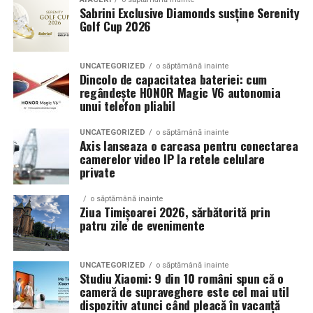
Sabrini Exclusive Diamonds susține Serenity
Golf Cup 2026
Un aspect specific evenimentelor auto din Cluj este
prezenta multor masini care nu sunt doar proiecte de
show, ci si vehicule utilizate zilnic. Proprietarii acestora
UNCATEGORIZED
o săptămână inainte
cauta solutii care sa le permita sa participe la
Dincolo de capacitatea bateriei: cum
regândește HONOR Magic V6 autonomia
evenimente fara a sacrifica complet confortul sau
unui telefon pliabil
siguranta pe drumurile publice.
UNCATEGORIZED
o săptămână inainte
In acest context, anvelopele alese trebuie sa ofere un
Axis lanseaza o carcasa pentru conectarea
echilibru intre aspect si functionalitate. Multi pasionati
camerelor video IP la retele celulare
private
opteaza pentru anvelope care arata bine la show, dar
care pot fi folosite si in conditii reale de trafic,
o săptămână inainte
indiferent de vreme sau sezon.
Ziua Timișoarei 2026, sărbătorită prin
patru zile de evenimente
De ce conteaza tipul de anvelopa la evenimentele din
Cluj
UNCATEGORIZED
o săptămână inainte
Studiu Xiaomi: 9 din 10 români spun că o
Clujul este un oras in care vremea poate fi imprevizibila,
cameră de supraveghere este cel mai util
iar drumurile din imprejurimi includ atat zone urbane,
dispozitiv atunci când pleacă în vacanță