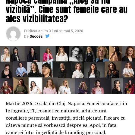
vizibilă”. Cine sunt femeile care au
ales vizibilitatea?
Publicat
acum 3 luni
pe
mai 5, 2026
De
Succes
Martie 2026. O sală din Cluj-Napoca. Femei cu afaceri în
fotografie, IT, cosmetice naturale, arhitectură,
consiliere parentală, investiții, sticlă pictată. Fiecare cu
câteva minute să vorbească despre ea. Apoi, în fața
camerei foto în ședință de branding personal.