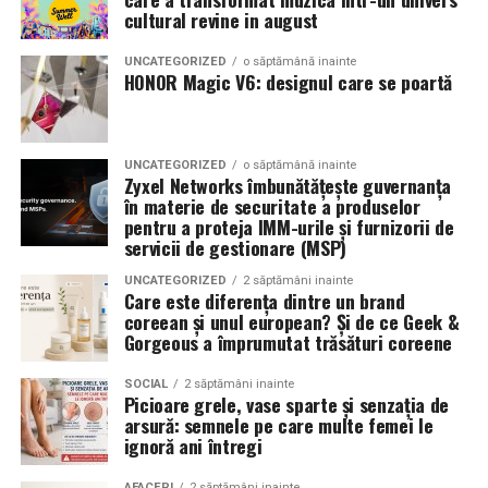
Romanita Events continuă astfel să fie o gazdă
in care masina sta pe roti. O alegere inspirata poate
cultural revine in august
importantă a momentelor speciale din Maramureș,
accentua liniile caroseriei si poate oferi un look
combinând experiența organizatorică cu capacitatea de
echilibrat, in timp ce o alegere gresita poate strica
UNCATEGORIZED
o săptămână inainte
a transforma fiecare eveniment într-o amintire
proportiile, chiar daca restul masinii este bine realizat.
HONOR Magic V6: designul care se poartă
deosebită pentru participanți.
Anvelopele ca element vizual la show-uri auto
UNCATEGORIZED
o săptămână inainte
La evenimentele auto din Cluj, anvelopele nu sunt doar
Zyxel Networks îmbunătățește guvernanța
componente functionale, ci si elemente vizuale. Publicul
în materie de securitate a produselor
pentru a proteja IMM-urile și furnizorii de
si fotografii surprind adesea detalii precum modul in
servicii de gestionare (MSP)
care roata umple aripa, distanta fata de caroserie si
aspectul general al ansamblului roata-janta.
UNCATEGORIZED
2 săptămâni inainte
Care este diferența dintre un brand
coreean și unul european? Și de ce Geek &
Anvelopele curate, cu dimensiuni corecte si uzura
Gorgeous a împrumutat trăsături coreene
uniforma, contribuie la imaginea profesionala a unei
masini de show. In multe cazuri, acestea completeaza
SOCIAL
2 săptămâni inainte
Picioare grele, vase sparte și senzația de
jantele si intaresc conceptul ales de proprietar, fie ca
arsură: semnele pe care multe femei le
vorbim despre un stil elegant, sportiv sau minimalist.
ignoră ani întregi
Echilibrul dintre estetica si utilizare reala
AFACERI
2 săptămâni inainte