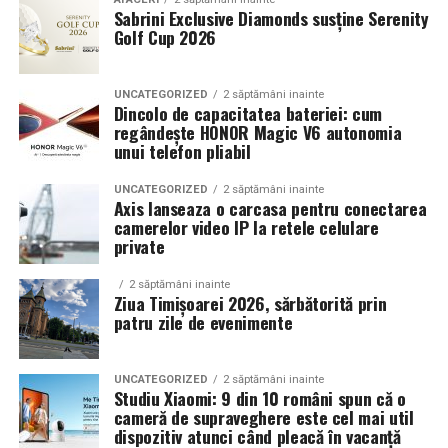
Sabrini Exclusive Diamonds susține Serenity
Golf Cup 2026
Un aspect specific evenimentelor auto din Cluj este
prezenta multor masini care nu sunt doar proiecte de
show, ci si vehicule utilizate zilnic. Proprietarii acestora
UNCATEGORIZED
2 săptămâni inainte
cauta solutii care sa le permita sa participe la
Dincolo de capacitatea bateriei: cum
regândește HONOR Magic V6 autonomia
evenimente fara a sacrifica complet confortul sau
unui telefon pliabil
siguranta pe drumurile publice.
UNCATEGORIZED
2 săptămâni inainte
In acest context, anvelopele alese trebuie sa ofere un
Axis lanseaza o carcasa pentru conectarea
echilibru intre aspect si functionalitate. Multi pasionati
camerelor video IP la retele celulare
private
opteaza pentru anvelope care arata bine la show, dar
care pot fi folosite si in conditii reale de trafic,
2 săptămâni inainte
indiferent de vreme sau sezon.
Ziua Timișoarei 2026, sărbătorită prin
patru zile de evenimente
De ce conteaza tipul de anvelopa la evenimentele din
Cluj
UNCATEGORIZED
2 săptămâni inainte
Studiu Xiaomi: 9 din 10 români spun că o
Clujul este un oras in care vremea poate fi imprevizibila,
cameră de supraveghere este cel mai util
iar drumurile din imprejurimi includ atat zone urbane,
dispozitiv atunci când pleacă în vacanță