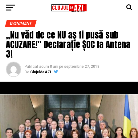
EVENIMENT
„Nu văd de ce NU aş fi pusă sub
ACUZARE!” Declarație ȘOC la Antena
3!
Publicat
acum 8 ani
pe
septembrie 27, 2018
De
ClujuldeAZI