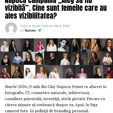
agresaţi şi au depus plângere. Ei nu sunt tot oameni?”, a
vizibilă”. Cine sunt femeile care au
afirmat ministrul.
ales vizibilitatea?
Carmen Dan a precizat că până acum nu a fost citată
pentru a da declaraţii cu privire la intervenţia
Publicat
acum 3 luni
pe
mai 5, 2026
jandarmilor la protestul din 10 august.
De
Succes
AGERPRES
ARTICOLE PE ACEIASI TEMA:
PRIMA
URMATORUL
Deczie de ultimă oră a Simonei Halep după înfrângerea
de la Wuhan! „Vrea doar să evite amenda”. Tun financiar
de 1 MILION de euro
Martie 2026. O sală din Cluj-Napoca. Femei cu afaceri în
NU RATATI
Țara în care producătorii germani testează deja
fotografie, IT, cosmetice naturale, arhitectură,
automobilele autonome
consiliere parentală, investiții, sticlă pictată. Fiecare cu
câteva minute să vorbească despre ea. Apoi, în fața
camerei foto în ședință de branding personal.