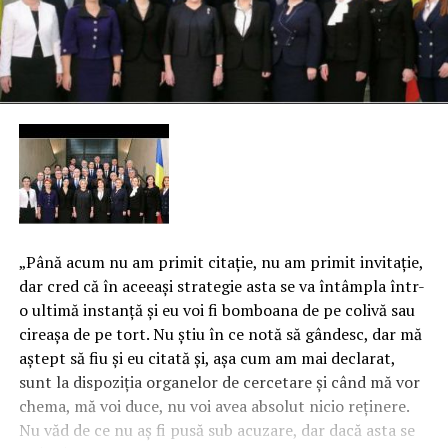
„Până acum nu am primit citaţie, nu am primit invitaţie,
dar cred că în aceeaşi strategie asta se va întâmpla într-
o ultimă instanţă şi eu voi fi bomboana de pe colivă sau
cireaşa de pe tort. Nu ştiu în ce notă să gândesc, dar mă
aştept să fiu şi eu citată şi, aşa cum am mai declarat,
sunt la dispoziţia organelor de cercetare şi când mă vor
chema, mă voi duce, nu voi avea absolut nicio reţinere.
Nu văd de ce nu aş fi pusă sub acuzare, dar dacă asta se