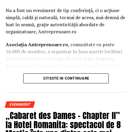
Nu a fost un eveniment de tip conferință, ci o acțiune
simplă, caldă și naturală, tocmai de aceea, mai demnă de
luat în seamă, grație autenticității abordate de
organizatoare, Antreprenoare.ro
Asociația Antreprenoare.ro
, comunitate cu peste
16.000 de membre, a organizat în luna martie întâlniri
de networking în trei orașe din țară:
Cluj-Napoca,
Timișoara și București.
Evenimentele au făcut parte
din
campania națională
„Aleg să fiu vizibilă
„
, o
CITESTE IN CONTINUARE
inițiativă care combină sesiuni de fotografie de brand
personal cu conversații directe despre ce înseamnă să fii
prezentă, cu numele tău și cu afacerea ta, în spațiul
public.
EVENIMENT
„Cabaret des Dames – Chapter II”
La Cluj-Napoca, sesiunile foto au fost susținute de doi
fotografi profesioniști:
Valentina Mihalache
la Hotel Romanita: spectacol de 8
(lightsun.ro) și
Deni Sîrb
(DA Studio). Valentina a venit