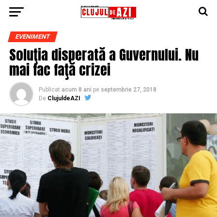
EVENIMENT
Soluţia disperată a Guvernului. Nu
mai fac faţă crizei
Publicat
acum 8 ani
pe
septembrie 27, 2018
De
ClujuldeAZI