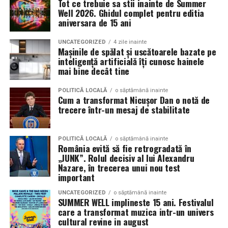
Tot ce trebuie sa stii inainte de Summer
decât memorabilă.
sunt apreciate si discutate. Anvelopele fac parte din
Well 2026. Ghidul complet pentru editia
Contact: contact@antreprenoare.ro
aniversara de 15 ani
aceasta categorie de componente esentiale, deoarece
Această ediție se poziționează ca o celebrare a feminității
influenteaza atat aspectul vizual, cat si modul in care
Sursă foto: Antreprenoare.ro
într-un cadru atent construit, în care atmosfera, scena
UNCATEGORIZED
4 zile inainte
masina este perceputa ca ansamblu.
Mașinile de spălat și uscătoarele bazate pe
și interacțiunea cu publicul sunt părți integrante ale
inteligență artificială îți cunosc hainele
experienței.
mai bine decât tine
Ce inseamna o masina pregatita de show in Cluj
Detalii organizatorice
Pregatirea unei masini pentru un eveniment auto in Cluj
POLITICĂ LOCALĂ
o săptămână inainte
Cum a transformat Nicușor Dan o notă de
presupune mai mult decat un aspect curat si o vopsea
trecere într-un mesaj de stabilitate
Data și ora:
Sâmbătă, 7 martie | 18:00
lucioasa. Proprietarii investesc timp in detalii precum
Locația:
Hotel Romanita, Recea, Maramureș
alinierea rotilor, raportul dintre janta si anvelopa,
POLITICĂ LOCALĂ
o săptămână inainte
inaltimea masinii si coerenta stilului ales. Fiecare
Preț:
450 RON / persoană – format all-inclusive
România evită să fie retrogradată în
element trebuie sa se potriveasca cu restul, pentru a
„JUNK”. Rolul decisiv al lui Alexandru
(show live și meniu complet)
crea o imagine unitara.
Nazare, în trecerea unui nou test
important
Pentru rezervări și informații: 0262 287 000 / 0748 023
Anvelopele influenteaza direct postura masinii. Profilul,
165
UNCATEGORIZED
o săptămână inainte
latimea si aspectul flancului pot schimba complet felul
SUMMER WELL implineste 15 ani. Festivalul
care a transformat muzica intr-un univers
Romanita Events continuă astfel să fie o gazdă
in care masina sta pe roti. O alegere inspirata poate
cultural revine in august
importantă a momentelor speciale din Maramureș,
accentua liniile caroseriei si poate oferi un look