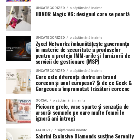
combinând experiența organizatorică cu capacitatea de
echilibrat, in timp ce o alegere gresita poate strica
UNCATEGORIZED
o săptămână inainte
a transforma fiecare eveniment într-o amintire
proportiile, chiar daca restul masinii este bine realizat.
HONOR Magic V6: designul care se poartă
deosebită pentru participanți.
Anvelopele ca element vizual la show-uri auto
UNCATEGORIZED
o săptămână inainte
La evenimentele auto din Cluj, anvelopele nu sunt doar
Zyxel Networks îmbunătățește guvernanța
componente functionale, ci si elemente vizuale. Publicul
în materie de securitate a produselor
pentru a proteja IMM-urile și furnizorii de
si fotografii surprind adesea detalii precum modul in
servicii de gestionare (MSP)
care roata umple aripa, distanta fata de caroserie si
aspectul general al ansamblului roata-janta.
UNCATEGORIZED
o săptămână inainte
Care este diferența dintre un brand
coreean și unul european? Și de ce Geek &
Anvelopele curate, cu dimensiuni corecte si uzura
Gorgeous a împrumutat trăsături coreene
uniforma, contribuie la imaginea profesionala a unei
masini de show. In multe cazuri, acestea completeaza
SOCIAL
o săptămână inainte
Picioare grele, vase sparte și senzația de
jantele si intaresc conceptul ales de proprietar, fie ca
arsură: semnele pe care multe femei le
vorbim despre un stil elegant, sportiv sau minimalist.
ignoră ani întregi
Echilibrul dintre estetica si utilizare reala
AFACERI
o săptămână inainte
Sabrini Exclusive Diamonds susține Serenity