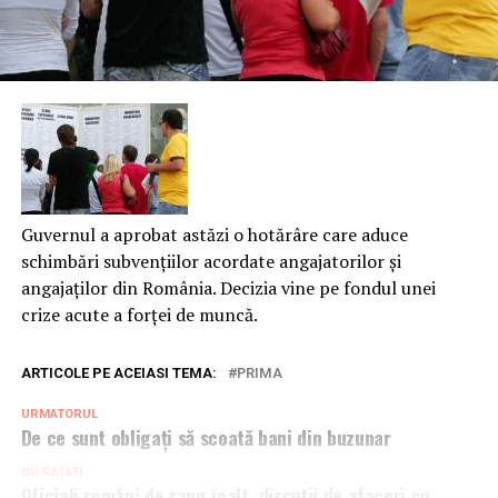
Guvernul a aprobat astăzi o hotărâre care aduce
schimbări subvenţiilor acordate angajatorilor şi
angajaţilor din România. Decizia vine pe fondul unei
crize acute a forţei de muncă.
ARTICOLE PE ACEIASI TEMA:
PRIMA
URMATORUL
De ce sunt obligați să scoată bani din buzunar
NU RATATI
Oficiali români de rang înalt, discuții de afaceri cu