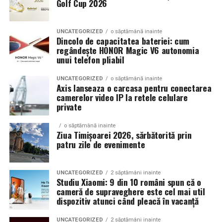
Golf Cup 2026
Un aspect specific evenimentelor auto din Cluj este
prezenta multor masini care nu sunt doar proiecte de
show, ci si vehicule utilizate zilnic. Proprietarii acestora
UNCATEGORIZED
o săptămână inainte
cauta solutii care sa le permita sa participe la
Dincolo de capacitatea bateriei: cum
regândește HONOR Magic V6 autonomia
evenimente fara a sacrifica complet confortul sau
unui telefon pliabil
siguranta pe drumurile publice.
UNCATEGORIZED
o săptămână inainte
In acest context, anvelopele alese trebuie sa ofere un
Axis lanseaza o carcasa pentru conectarea
echilibru intre aspect si functionalitate. Multi pasionati
camerelor video IP la retele celulare
private
opteaza pentru anvelope care arata bine la show, dar
care pot fi folosite si in conditii reale de trafic,
o săptămână inainte
indiferent de vreme sau sezon.
Ziua Timișoarei 2026, sărbătorită prin
patru zile de evenimente
De ce conteaza tipul de anvelopa la evenimentele din
Cluj
UNCATEGORIZED
2 săptămâni inainte
Studiu Xiaomi: 9 din 10 români spun că o
Clujul este un oras in care vremea poate fi imprevizibila,
cameră de supraveghere este cel mai util
iar drumurile din imprejurimi includ atat zone urbane,
dispozitiv atunci când pleacă în vacanță
cat si trasee montane sau colinare. O masina pregatita
UNCATEGORIZED
2 săptămâni inainte