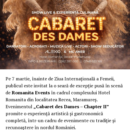
Asociația a fost fondată în 2019, dintr-un context
personal dificil, ca răspuns la întrebări despre
contribuție și sens. A crescut organic și a ajuns astăzi
una dintre cele mai mari comunități de femei
antreprenor din România, cu prezență fizică în mai
multe orașe, inclusiv la Cluj-Napoca.
„Dacă nu eu, atunci cine?”
spune clujeanca
Carmen
Mihalca
, fondatoarea
Antreprenoare.ro
. Din această
întrebare s-a născut campania.
Pe 7 martie, înainte de Ziua Internațională a Femeii,
Cine a ales să fie vizibilă la Cluj
publicul este invitat la o seară de excepție pusă în scenă
de
Romanita Events
în cadrul complexului Hotel
Femeile prezente la evenimentul din Cluj-Napoca
Romanita din localitatea Recea, Maramureș.
provin din domenii complet diferite. Câteva dintre ele:
Evenimentul
„Cabaret des Dames – Chapter II”
Andreea Faur
, specialist SEO, spune că a fi vizibilă
promite o experiență artistică și gastronomică
înseamnă să te asociezi cu brandul companiei pe care o
completă, într-un cadru de evenimente cu tradiție și
reprezinți și să educi publicul țintă. Mesajul ei pentru
recunoaștere în nordul României.