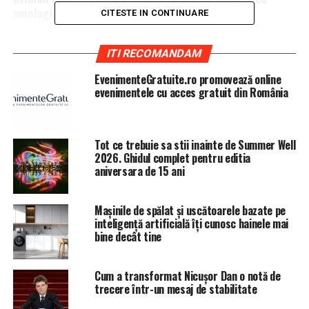
omologi din Kazahstan
CITESTE IN CONTINUARE
ITI RECOMANDAM
EvenimenteGratuite.ro promovează online
evenimentele cu acces gratuit din România
Tot ce trebuie sa stii inainte de Summer Well
2026. Ghidul complet pentru editia
aniversara de 15 ani
Mașinile de spălat și uscătoarele bazate pe
inteligență artificială îți cunosc hainele mai
bine decât tine
Cum a transformat Nicușor Dan o notă de
trecere într-un mesaj de stabilitate