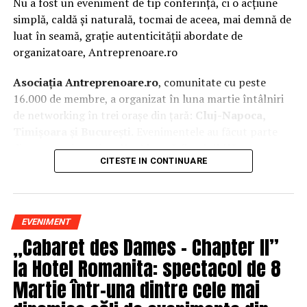
Nu a fost un eveniment de tip conferință, ci o acțiune
simplă, caldă și naturală, tocmai de aceea, mai demnă de
luat în seamă, grație autenticității abordate de
organizatoare, Antreprenoare.ro
Asociația Antreprenoare.ro
, comunitate cu peste
16.000 de membre, a organizat în luna martie întâlniri
de networking în trei orașe din țară:
Cluj-Napoca,
Timișoara și București.
Evenimentele au făcut parte
din
campania națională
„Aleg să fiu vizibilă
„
, o
CITESTE IN CONTINUARE
inițiativă care combină sesiuni de fotografie de brand
personal cu conversații directe despre ce înseamnă să fii
prezentă, cu numele tău și cu afacerea ta, în spațiul
public.
EVENIMENT
„Cabaret des Dames – Chapter II”
La Cluj-Napoca, sesiunile foto au fost susținute de doi
fotografi profesioniști:
Valentina Mihalache
la Hotel Romanita: spectacol de 8
(lightsun.ro) și
Deni Sîrb
(DA Studio). Valentina a venit
Martie într-una dintre cele mai
cu 18 ani de carieră în vânzări în spate și o tranziție