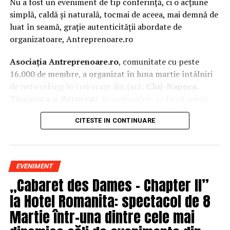
Nu a fost un eveniment de tip conferință, ci o acțiune
simplă, caldă și naturală, tocmai de aceea, mai demnă de
luat în seamă, grație autenticității abordate de
organizatoare, Antreprenoare.ro
Asociația Antreprenoare.ro
, comunitate cu peste
16.000 de membre, a organizat în luna martie întâlniri
de networking în trei orașe din țară:
Cluj-Napoca,
Timișoara și București.
Evenimentele au făcut parte
din
campania națională
„Aleg să fiu vizibilă
„
, o
CITESTE IN CONTINUARE
inițiativă care combină sesiuni de fotografie de brand
personal cu conversații directe despre ce înseamnă să fii
prezentă, cu numele tău și cu afacerea ta, în spațiul
public.
EVENIMENT
„Cabaret des Dames – Chapter II”
La Cluj-Napoca, sesiunile foto au fost susținute de doi
fotografi profesioniști:
Valentina Mihalache
la Hotel Romanita: spectacol de 8
(lightsun.ro) și
Deni Sîrb
(DA Studio). Valentina a venit
Martie într-una dintre cele mai
cu 18 ani de carieră în vânzări în spate și o tranziție