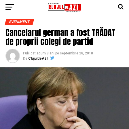
EVENIMENT
Cancelarul german a fost TRĂDAT
de proprii colegi de partid
Publicat
acum 8 ani
pe
septembrie 28, 2018
De
ClujuldeAZI