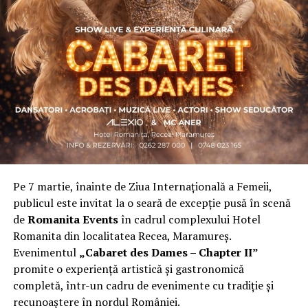
Asociația a fost fondată în 2019, dintr-un context
personal dificil, ca răspuns la întrebări despre
contribuție și sens. A crescut organic și a ajuns astăzi
una dintre cele mai mari comunități de femei
antreprenor din România, cu prezență fizică în mai
multe orașe, inclusiv la Cluj-Napoca.
„Dacă nu eu, atunci cine?”
spune clujeanca
Carmen
Mihalca
, fondatoarea
Antreprenoare.ro
. Din această
întrebare s-a născut campania.
Pe 7 martie, înainte de Ziua Internațională a Femeii,
Cine a ales să fie vizibilă la Cluj
publicul este invitat la o seară de excepție pusă în scenă
de
Romanita Events
în cadrul complexului Hotel
Femeile prezente la evenimentul din Cluj-Napoca
Romanita din localitatea Recea, Maramureș.
provin din domenii complet diferite. Câteva dintre ele:
Evenimentul
„Cabaret des Dames – Chapter II”
Andreea Faur
, specialist SEO, spune că a fi vizibilă
promite o experiență artistică și gastronomică
înseamnă să te asociezi cu brandul companiei pe care o
completă, într-un cadru de evenimente cu tradiție și
reprezinți și să educi publicul țintă. Mesajul ei pentru
recunoaștere în nordul României.