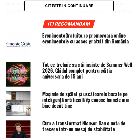
În Germania se vorbeşte despre alegeri anticipate fără
CITESTE IN CONTINUARE
Angela Merkel, politiciana care a marcat major în ultimii
13 ani destinul Germaniei şi al Europei.
ITI RECOMANDAM
Detronarea Angelei Merkel se vede şi prin faptul că
EvenimenteGratuite.ro promovează online
omul ei de încredere, Volker Kauder, a pierdut votul de
evenimentele cu acces gratuit din România
confirmare în fruntea grupului parlamentar
conservator din Bundestag, scrie B1.ro.
Tot ce trebuie sa stii inainte de Summer Well
2026. Ghidul complet pentru editia
ARTICOLE PE ACEIASI TEMA:
PRIMA
aniversara de 15 ani
URMATORUL
Culisele unei tranzacții uriașe, care a schimbat liderii
unui sector din România
Mașinile de spălat și uscătoarele bazate pe
inteligență artificială îți cunosc hainele mai
NU RATATI
bine decât tine
Veste importantă pentru toți cei care stau la bloc! Ce va
trebui să plătim de acum obligatoriu la întreţinere
Cum a transformat Nicușor Dan o notă de
trecere într-un mesaj de stabilitate