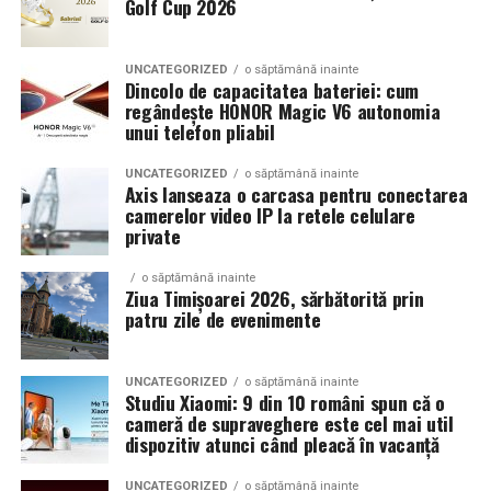
Golf Cup 2026
Un aspect specific evenimentelor auto din Cluj este
prezenta multor masini care nu sunt doar proiecte de
show, ci si vehicule utilizate zilnic. Proprietarii acestora
UNCATEGORIZED
o săptămână inainte
cauta solutii care sa le permita sa participe la
Dincolo de capacitatea bateriei: cum
regândește HONOR Magic V6 autonomia
evenimente fara a sacrifica complet confortul sau
unui telefon pliabil
siguranta pe drumurile publice.
UNCATEGORIZED
o săptămână inainte
In acest context, anvelopele alese trebuie sa ofere un
Axis lanseaza o carcasa pentru conectarea
echilibru intre aspect si functionalitate. Multi pasionati
camerelor video IP la retele celulare
private
opteaza pentru anvelope care arata bine la show, dar
care pot fi folosite si in conditii reale de trafic,
o săptămână inainte
indiferent de vreme sau sezon.
Ziua Timișoarei 2026, sărbătorită prin
patru zile de evenimente
De ce conteaza tipul de anvelopa la evenimentele din
Cluj
UNCATEGORIZED
o săptămână inainte
Studiu Xiaomi: 9 din 10 români spun că o
Clujul este un oras in care vremea poate fi imprevizibila,
cameră de supraveghere este cel mai util
iar drumurile din imprejurimi includ atat zone urbane,
dispozitiv atunci când pleacă în vacanță
cat si trasee montane sau colinare. O masina pregatita
UNCATEGORIZED
o săptămână inainte