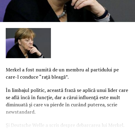
Merkel a fost numită de un membru al partidului pe
care-l conduce “raţă bleagă”.
În limbajul politic, această frază se aplică unui lider care
se află încă în funcţie, dar a cărui influenţă este mult
diminuată şi care va pierde în curând puterea, scrie
newstandard.
Și Deutsche Welle a scris despre debarcarea lui Merkel.