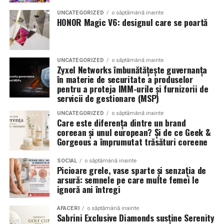
combinând experiența organizatorică cu capacitatea de
echilibrat, in timp ce o alegere gresita poate strica
UNCATEGORIZED
o săptămână inainte
a transforma fiecare eveniment într-o amintire
proportiile, chiar daca restul masinii este bine realizat.
HONOR Magic V6: designul care se poartă
deosebită pentru participanți.
Anvelopele ca element vizual la show-uri auto
UNCATEGORIZED
o săptămână inainte
La evenimentele auto din Cluj, anvelopele nu sunt doar
Zyxel Networks îmbunătățește guvernanța
componente functionale, ci si elemente vizuale. Publicul
în materie de securitate a produselor
pentru a proteja IMM-urile și furnizorii de
si fotografii surprind adesea detalii precum modul in
servicii de gestionare (MSP)
care roata umple aripa, distanta fata de caroserie si
aspectul general al ansamblului roata-janta.
UNCATEGORIZED
o săptămână inainte
Care este diferența dintre un brand
coreean și unul european? Și de ce Geek &
Anvelopele curate, cu dimensiuni corecte si uzura
Gorgeous a împrumutat trăsături coreene
uniforma, contribuie la imaginea profesionala a unei
masini de show. In multe cazuri, acestea completeaza
SOCIAL
o săptămână inainte
Picioare grele, vase sparte și senzația de
jantele si intaresc conceptul ales de proprietar, fie ca
arsură: semnele pe care multe femei le
vorbim despre un stil elegant, sportiv sau minimalist.
ignoră ani întregi
Echilibrul dintre estetica si utilizare reala
AFACERI
o săptămână inainte
Sabrini Exclusive Diamonds susține Serenity