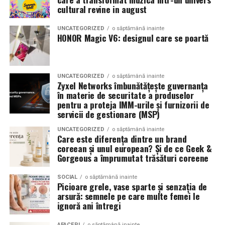
Romanita Events continuă astfel să fie o gazdă
in care masina sta pe roti. O alegere inspirata poate
cultural revine in august
importantă a momentelor speciale din Maramureș,
accentua liniile caroseriei si poate oferi un look
combinând experiența organizatorică cu capacitatea de
echilibrat, in timp ce o alegere gresita poate strica
UNCATEGORIZED
o săptămână inainte
a transforma fiecare eveniment într-o amintire
proportiile, chiar daca restul masinii este bine realizat.
HONOR Magic V6: designul care se poartă
deosebită pentru participanți.
Anvelopele ca element vizual la show-uri auto
UNCATEGORIZED
o săptămână inainte
La evenimentele auto din Cluj, anvelopele nu sunt doar
Zyxel Networks îmbunătățește guvernanța
componente functionale, ci si elemente vizuale. Publicul
în materie de securitate a produselor
pentru a proteja IMM-urile și furnizorii de
si fotografii surprind adesea detalii precum modul in
servicii de gestionare (MSP)
care roata umple aripa, distanta fata de caroserie si
aspectul general al ansamblului roata-janta.
UNCATEGORIZED
o săptămână inainte
Care este diferența dintre un brand
coreean și unul european? Și de ce Geek &
Anvelopele curate, cu dimensiuni corecte si uzura
Gorgeous a împrumutat trăsături coreene
uniforma, contribuie la imaginea profesionala a unei
masini de show. In multe cazuri, acestea completeaza
SOCIAL
o săptămână inainte
Picioare grele, vase sparte și senzația de
jantele si intaresc conceptul ales de proprietar, fie ca
arsură: semnele pe care multe femei le
vorbim despre un stil elegant, sportiv sau minimalist.
ignoră ani întregi
Echilibrul dintre estetica si utilizare reala
AFACERI
o săptămână inainte