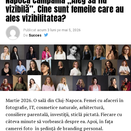
vizibilă”. Cine sunt femeile care au
urmatorii ani (peste 500 de apartamente).
ales vizibilitatea?
ARTICOLE PE ACEIASI TEMA:
PRIMA
Publicat
acum 3 luni
pe
mai 5, 2026
URMATORUL
De
Succes
„SUA vor distruge rachetele nucleare ale Rusiei, dacă va
fi necesar”
NU RATATI
Veste bună pentru toți bucureștenii! Ce se va întâmpla
rețeaua de internet și cablu
Martie 2026. O sală din Cluj-Napoca. Femei cu afaceri în
fotografie, IT, cosmetice naturale, arhitectură,
consiliere parentală, investiții, sticlă pictată. Fiecare cu
câteva minute să vorbească despre ea. Apoi, în fața
camerei foto în ședință de branding personal.