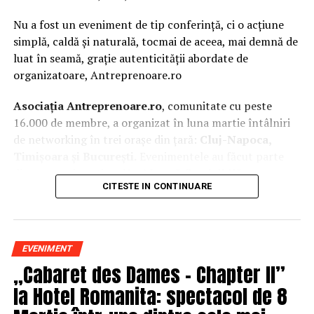
Nu a fost un eveniment de tip conferință, ci o acțiune
simplă, caldă și naturală, tocmai de aceea, mai demnă de
luat în seamă, grație autenticității abordate de
organizatoare, Antreprenoare.ro
Asociația Antreprenoare.ro
, comunitate cu peste
16.000 de membre, a organizat în luna martie întâlniri
de networking în trei orașe din țară:
Cluj-Napoca,
Timișoara și București.
Evenimentele au făcut parte
din
campania națională
„Aleg să fiu vizibilă
„
, o
CITESTE IN CONTINUARE
inițiativă care combină sesiuni de fotografie de brand
personal cu conversații directe despre ce înseamnă să fii
prezentă, cu numele tău și cu afacerea ta, în spațiul
public.
EVENIMENT
„Cabaret des Dames – Chapter II”
La Cluj-Napoca, sesiunile foto au fost susținute de doi
fotografi profesioniști:
Valentina Mihalache
la Hotel Romanita: spectacol de 8
(lightsun.ro) și
Deni Sîrb
(DA Studio). Valentina a venit