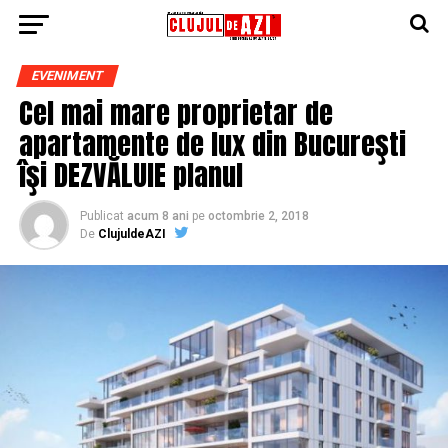
EVENIMENT
Cel mai mare proprietar de
apartamente de lux din Bucureşti
îşi DEZVĂLUIE planul
Publicat
acum 8 ani
pe
octombrie 2, 2018
De
ClujuldeAZI