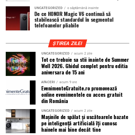
cat si trasee montane sau colinare. O masina pregatita
UNCATEGORIZED
o săptămână inainte
de show trebuie sa ajunga la eveniment in siguranta si
De ce HONOR Magic V6 continuă să
fara probleme, indiferent de conditiile de drum.
stabilească standardul în segmentul
telefoanelor pliabile
Din acest motiv, tipul de anvelopa ales devine extrem de
important. Anvelopele care ofera aderenta constanta,
ȘTIREA ZILEI
stabilitate si un aspect echilibrat sunt preferate de cei
care nu doresc sa transforme masina intr-un obiect
UNCATEGORIZED
acum 2 zile
Tot ce trebuie sa stii inainte de Summer
static. In acest sens, alegerea unor
anvelope all season
Well 2026. Ghidul complet pentru editia
175 65 r14
poate fi potrivita pentru multe proiecte
aniversara de 15 ani
prezente la evenimentele locale, in special pentru
masinile compacte sau clasice.
AFACERI
acum 9 ore
EvenimenteGratuite.ro promovează
online evenimentele cu acces gratuit
Pozitia masinii si rolul anvelopelor
din România
La un show auto, pozitia masinii este analizata atent.
UNCATEGORIZED
acum 2 zile
Cat de jos sta masina, cum se aliniaza roata cu aripa si ce
Mașinile de spălat și uscătoarele bazate
impact vizual are ansamblul sunt detalii care pot face
pe inteligență artificială îți cunosc
hainele mai bine decât tine
diferenta intre un proiect obisnuit si unul remarcabil.