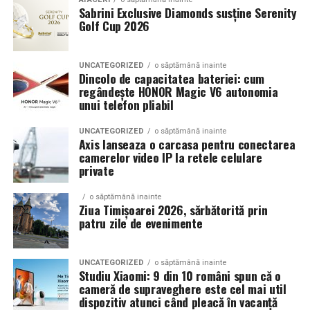
Sabrini Exclusive Diamonds susține Serenity
Golf Cup 2026
Un aspect specific evenimentelor auto din Cluj este
prezenta multor masini care nu sunt doar proiecte de
show, ci si vehicule utilizate zilnic. Proprietarii acestora
UNCATEGORIZED
o săptămână inainte
cauta solutii care sa le permita sa participe la
Dincolo de capacitatea bateriei: cum
regândește HONOR Magic V6 autonomia
evenimente fara a sacrifica complet confortul sau
unui telefon pliabil
siguranta pe drumurile publice.
UNCATEGORIZED
o săptămână inainte
In acest context, anvelopele alese trebuie sa ofere un
Axis lanseaza o carcasa pentru conectarea
echilibru intre aspect si functionalitate. Multi pasionati
camerelor video IP la retele celulare
private
opteaza pentru anvelope care arata bine la show, dar
care pot fi folosite si in conditii reale de trafic,
o săptămână inainte
indiferent de vreme sau sezon.
Ziua Timișoarei 2026, sărbătorită prin
patru zile de evenimente
De ce conteaza tipul de anvelopa la evenimentele din
Cluj
UNCATEGORIZED
o săptămână inainte
Studiu Xiaomi: 9 din 10 români spun că o
Clujul este un oras in care vremea poate fi imprevizibila,
cameră de supraveghere este cel mai util
iar drumurile din imprejurimi includ atat zone urbane,
dispozitiv atunci când pleacă în vacanță