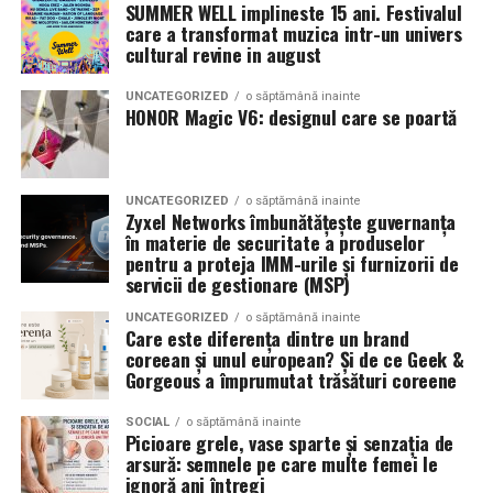
latimea si aspectul flancului pot schimba complet felul
SUMMER WELL implineste 15 ani. Festivalul
care a transformat muzica intr-un univers
Romanita Events continuă astfel să fie o gazdă
in care masina sta pe roti. O alegere inspirata poate
cultural revine in august
importantă a momentelor speciale din Maramureș,
accentua liniile caroseriei si poate oferi un look
combinând experiența organizatorică cu capacitatea de
echilibrat, in timp ce o alegere gresita poate strica
UNCATEGORIZED
o săptămână inainte
a transforma fiecare eveniment într-o amintire
proportiile, chiar daca restul masinii este bine realizat.
HONOR Magic V6: designul care se poartă
deosebită pentru participanți.
Anvelopele ca element vizual la show-uri auto
UNCATEGORIZED
o săptămână inainte
La evenimentele auto din Cluj, anvelopele nu sunt doar
Zyxel Networks îmbunătățește guvernanța
componente functionale, ci si elemente vizuale. Publicul
în materie de securitate a produselor
pentru a proteja IMM-urile și furnizorii de
si fotografii surprind adesea detalii precum modul in
servicii de gestionare (MSP)
care roata umple aripa, distanta fata de caroserie si
aspectul general al ansamblului roata-janta.
UNCATEGORIZED
o săptămână inainte
Care este diferența dintre un brand
coreean și unul european? Și de ce Geek &
Anvelopele curate, cu dimensiuni corecte si uzura
Gorgeous a împrumutat trăsături coreene
uniforma, contribuie la imaginea profesionala a unei
masini de show. In multe cazuri, acestea completeaza
SOCIAL
o săptămână inainte
Picioare grele, vase sparte și senzația de
jantele si intaresc conceptul ales de proprietar, fie ca
arsură: semnele pe care multe femei le
vorbim despre un stil elegant, sportiv sau minimalist.
ignoră ani întregi