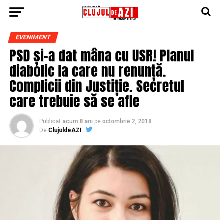
EVENIMENT
PSD și-a dat mâna cu USR! Planul
diabolic la care nu renunță.
Complicii din Justiție. Secretul
care trebuie să se afle
Publicat
acum 8 ani
pe
octombrie 2, 2018
De
ClujuldeAZI