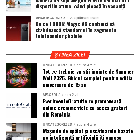
cameră de supraveghere este cel mai util
iar drumurile din imprejurimi includ atat zone urbane,
dispozitiv atunci când pleacă în vacanță
cat si trasee montane sau colinare. O masina pregatita
UNCATEGORIZED
2 săptămâni inainte
de show trebuie sa ajunga la eveniment in siguranta si
De ce HONOR Magic V6 continuă să
fara probleme, indiferent de conditiile de drum.
stabilească standardul în segmentul
telefoanelor pliabile
Din acest motiv, tipul de anvelopa ales devine extrem de
important. Anvelopele care ofera aderenta constanta,
ȘTIREA ZILEI
stabilitate si un aspect echilibrat sunt preferate de cei
care nu doresc sa transforme masina intr-un obiect
UNCATEGORIZED
acum 4 zile
Tot ce trebuie sa stii inainte de Summer
static. In acest sens, alegerea unor
anvelope all season
Well 2026. Ghidul complet pentru editia
175 65 r14
poate fi potrivita pentru multe proiecte
aniversara de 15 ani
prezente la evenimentele locale, in special pentru
masinile compacte sau clasice.
AFACERI
acum 2 zile
EvenimenteGratuite.ro promovează
online evenimentele cu acces gratuit
Pozitia masinii si rolul anvelopelor
din România
La un show auto, pozitia masinii este analizata atent.
UNCATEGORIZED
acum 4 zile
Cat de jos sta masina, cum se aliniaza roata cu aripa si ce
Mașinile de spălat și uscătoarele bazate
impact vizual are ansamblul sunt detalii care pot face
pe inteligență artificială îți cunosc