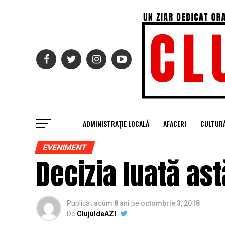
ADMINISTRAȚIE LOCALĂ
AFACERI
CULTUR
EVENIMENT
Decizia luată ast
Publicat
acum 8 ani
pe
octombrie 3, 2018
De
ClujuldeAZI