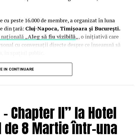
e cu peste 16.000 de membre, a organizat în luna
e din țară:
Cluj-Napoca, Timișoara și București.
 națională
„Aleg să fiu vizibilă
„
, o inițiativă care
rsonal cu conversații directe despre ce înseamnă să
, în spațiul public.
inute de doi fotografi profesioniști:
Valentina
TE IN CONTINUARE
Studio). Valentina a venit cu 18 ani de carieră în
re fotografia comercială și de brand personal. Deni
nia și lucrează în fotografia de eveniment și
 Chapter II” la Hotel
 de 8 Martie într-una
i
Antreprenoare.ro,
a pus aceeași întrebare de mai