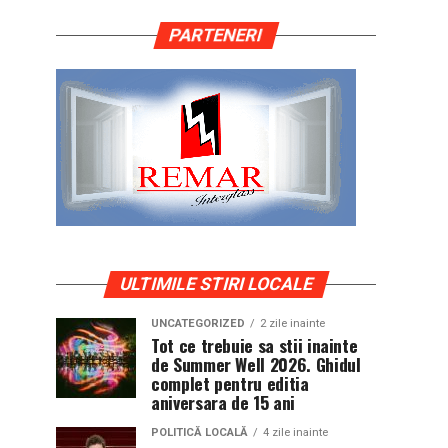
PARTENERI
ULTIMILE STIRI LOCALE
UNCATEGORIZED
2 zile inainte
Tot ce trebuie sa stii inainte
de Summer Well 2026. Ghidul
complet pentru editia
aniversara de 15 ani
POLITICĂ LOCALĂ
4 zile inainte