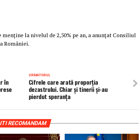
 menține la nivelul de 2,50% pe an, a anunțat Consiliul
 a României.
URMATORUL
r în
Cifrele care arată proporţia
erese
dezastrului. Chiar şi tinerii şi-au
pierdut speranţa
ITI RECOMANDAM