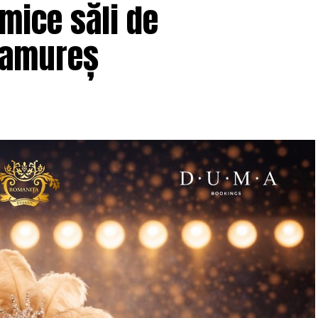
ți în această comunitate: de ce atât de multe femei
mice săli de
c din conversațiile publice relevante pentru
ramureș
i, mai degrabă lipsa de permisiune față de sine și
iectul
, din dorința fondatoarei de a crea un
ontext personal dificil, ca răspuns la întrebări
ic și a ajuns astăzi una dintre cele mai mari
ia, cu prezență fizică în mai multe orașe, inclusiv
nca
Carmen Mihalca
, fondatoarea
-a născut campania.