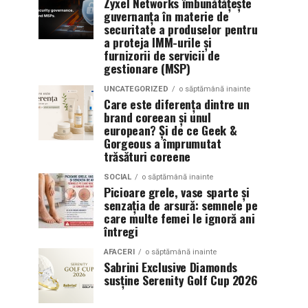
Zyxel Networks îmbunătățește
guvernanța în materie de
securitate a produselor pentru
a proteja IMM-urile și
furnizorii de servicii de
gestionare (MSP)
UNCATEGORIZED
o săptămână inainte
Care este diferența dintre un
brand coreean și unul
european? Și de ce Geek &
Gorgeous a împrumutat
trăsături coreene
SOCIAL
o săptămână inainte
Picioare grele, vase sparte și
senzația de arsură: semnele pe
care multe femei le ignoră ani
întregi
AFACERI
o săptămână inainte
Sabrini Exclusive Diamonds
susține Serenity Golf Cup 2026