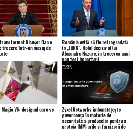
transformat Nicușor Dan o
România evită să fie retrogradată
e trecere într-un mesaj de
în „JUNK”. Rolul decisiv al lui
tate
Alexandru Nazare, în trecerea unui
nou test important
Magic V6: designul care se
Zyxel Networks îmbunătățește
guvernanța în materie de
securitate a produselor pentru a
proteja IMM-urile și furnizorii de
servicii de gestionare (MSP)