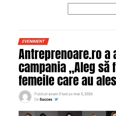
EVENIMENT
Antreprenoare.ro a 
campania „Aleg să fi
femeile care au ales
Publicat
acum 3 luni
pe
mai 5, 2026
De
Succes