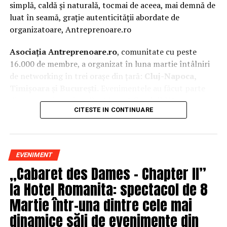
simplă, caldă și naturală, tocmai de aceea, mai demnă de
luat în seamă, grație autenticității abordate de
organizatoare, Antreprenoare.ro
Asociația Antreprenoare.ro
, comunitate cu peste
16.000 de membre, a organizat în luna martie întâlniri
de networking în trei orașe din țară:
Cluj-Napoca,
Timișoara și București.
Evenimentele au făcut parte
din
campania națională
„Aleg să fiu vizibilă
„
, o
CITESTE IN CONTINUARE
inițiativă care combină sesiuni de fotografie de brand
personal cu conversații directe despre ce înseamnă să fii
prezentă, cu numele tău și cu afacerea ta, în spațiul
public.
EVENIMENT
„Cabaret des Dames – Chapter II”
La Cluj-Napoca, sesiunile foto au fost susținute de doi
fotografi profesioniști:
Valentina Mihalache
la Hotel Romanita: spectacol de 8
(lightsun.ro) și
Deni Sîrb
(DA Studio). Valentina a venit
Martie într-una dintre cele mai
cu 18 ani de carieră în vânzări în spate și o tranziție
dinamice săli de evenimente din
asumată spre fotografia comercială și de brand