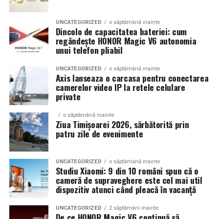
prezenta multor masini care nu sunt doar proiecte de
show, ci si vehicule utilizate zilnic. Proprietarii acestora
UNCATEGORIZED
o săptămână inainte
cauta solutii care sa le permita sa participe la
Dincolo de capacitatea bateriei: cum
regândește HONOR Magic V6 autonomia
evenimente fara a sacrifica complet confortul sau
unui telefon pliabil
siguranta pe drumurile publice.
UNCATEGORIZED
o săptămână inainte
In acest context, anvelopele alese trebuie sa ofere un
Axis lanseaza o carcasa pentru conectarea
echilibru intre aspect si functionalitate. Multi pasionati
camerelor video IP la retele celulare
private
opteaza pentru anvelope care arata bine la show, dar
care pot fi folosite si in conditii reale de trafic,
o săptămână inainte
indiferent de vreme sau sezon.
Ziua Timișoarei 2026, sărbătorită prin
patru zile de evenimente
De ce conteaza tipul de anvelopa la evenimentele din
Cluj
UNCATEGORIZED
o săptămână inainte
Studiu Xiaomi: 9 din 10 români spun că o
Clujul este un oras in care vremea poate fi imprevizibila,
cameră de supraveghere este cel mai util
iar drumurile din imprejurimi includ atat zone urbane,
dispozitiv atunci când pleacă în vacanță
cat si trasee montane sau colinare. O masina pregatita
UNCATEGORIZED
2 săptămâni inainte
de show trebuie sa ajunga la eveniment in siguranta si
De ce HONOR Magic V6 continuă să