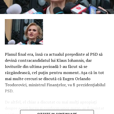
Planul final era, însă ca actualul preşedinte al PSD să
devină contracandidatul lui Klaus Iohannis, dar
loviturile din ultima perioadă l-au făcut să se
răzgândească, cel puţin pentru moment. Aşa că în tot
mai multe cercuri se discută că Eugen Orlando
Teodorovici, ministrul Finanţelor, va fi prezidenţiabilul
PSD.
De altfel, el chiar a discutat cu mai mulţi apropiaţi
despre acest lucru şi conform unor surse, ar fi insistat