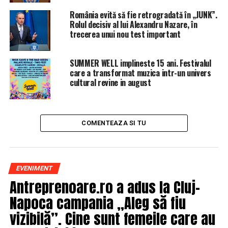
primească sprijin nici pentru alegerile locale şi PSD să
opteze pentru un alt candidat pentru Primăria
România evită să fie retrogradată în „JUNK”.
Rolul decisiv al lui Alexandru Nazare, în
Bucureştiului.
trecerea unui nou test important
ARTICOLE PE ACEIASI TEMA:
PRIMA
SUMMER WELL implineste 15 ani. Festivalul
care a transformat muzica intr-un univers
URMATORUL
EXCLUSIV! Dragnea pregătește o mutare BOMBĂ! Ce
cultural revine in august
funcție importantă ar urma să primească Niculae
Bădălău și ce nume important va înlocui
NU RATATI
COMENTEAZA SI TU
„Și acum partea cea mai dureroasă”
EVENIMENT
Antreprenoare.ro a adus la Cluj-
Napoca campania „Aleg să fiu
vizibilă”. Cine sunt femeile care au