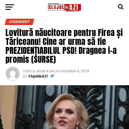
EVENIMENT
Lovitură năucitoare pentru Firea și
Tăriceanu! Cine ar urma să fie
PREZIDENȚIABILUL PSD! Dragnea i-a
promis (SURSE)
Publicat
acum 8 ani
pe
octombrie 6, 2018
De
ClujuldeAZI