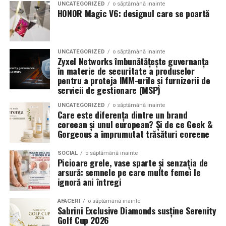
echilibrat, in timp ce o alegere gresita poate strica
UNCATEGORIZED
o săptămână inainte
a transforma fiecare eveniment într-o amintire
proportiile, chiar daca restul masinii este bine realizat.
HONOR Magic V6: designul care se poartă
deosebită pentru participanți.
Anvelopele ca element vizual la show-uri auto
UNCATEGORIZED
o săptămână inainte
La evenimentele auto din Cluj, anvelopele nu sunt doar
Zyxel Networks îmbunătățește guvernanța
componente functionale, ci si elemente vizuale. Publicul
în materie de securitate a produselor
pentru a proteja IMM-urile și furnizorii de
si fotografii surprind adesea detalii precum modul in
servicii de gestionare (MSP)
care roata umple aripa, distanta fata de caroserie si
aspectul general al ansamblului roata-janta.
UNCATEGORIZED
o săptămână inainte
Care este diferența dintre un brand
coreean și unul european? Și de ce Geek &
Anvelopele curate, cu dimensiuni corecte si uzura
Gorgeous a împrumutat trăsături coreene
uniforma, contribuie la imaginea profesionala a unei
masini de show. In multe cazuri, acestea completeaza
SOCIAL
o săptămână inainte
Picioare grele, vase sparte și senzația de
jantele si intaresc conceptul ales de proprietar, fie ca
arsură: semnele pe care multe femei le
vorbim despre un stil elegant, sportiv sau minimalist.
ignoră ani întregi
Echilibrul dintre estetica si utilizare reala
AFACERI
o săptămână inainte
Sabrini Exclusive Diamonds susține Serenity
Golf Cup 2026
Un aspect specific evenimentelor auto din Cluj este