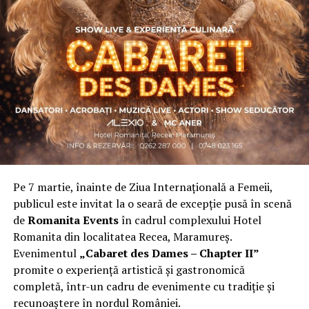
Asociația a fost fondată în 2019, dintr-un context
personal dificil, ca răspuns la întrebări despre
contribuție și sens. A crescut organic și a ajuns astăzi
una dintre cele mai mari comunități de femei
antreprenor din România, cu prezență fizică în mai
multe orașe, inclusiv la Cluj-Napoca.
„Dacă nu eu, atunci cine?”
spune clujeanca
Carmen
Mihalca
, fondatoarea
Antreprenoare.ro
. Din această
întrebare s-a născut campania.
Pe 7 martie, înainte de Ziua Internațională a Femeii,
Cine a ales să fie vizibilă la Cluj
publicul este invitat la o seară de excepție pusă în scenă
de
Romanita Events
în cadrul complexului Hotel
Femeile prezente la evenimentul din Cluj-Napoca
Romanita din localitatea Recea, Maramureș.
provin din domenii complet diferite. Câteva dintre ele:
Evenimentul
„Cabaret des Dames – Chapter II”
Andreea Faur
, specialist SEO, spune că a fi vizibilă
promite o experiență artistică și gastronomică
înseamnă să te asociezi cu brandul companiei pe care o
completă, într-un cadru de evenimente cu tradiție și
reprezinți și să educi publicul țintă. Mesajul ei pentru
recunoaștere în nordul României.