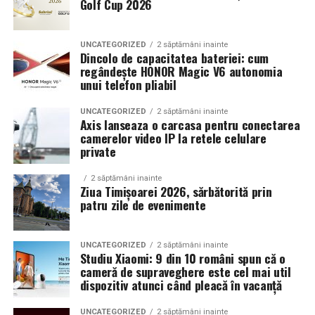
Golf Cup 2026
Un aspect specific evenimentelor auto din Cluj este
prezenta multor masini care nu sunt doar proiecte de
show, ci si vehicule utilizate zilnic. Proprietarii acestora
UNCATEGORIZED
2 săptămâni inainte
cauta solutii care sa le permita sa participe la
Dincolo de capacitatea bateriei: cum
regândește HONOR Magic V6 autonomia
evenimente fara a sacrifica complet confortul sau
unui telefon pliabil
siguranta pe drumurile publice.
UNCATEGORIZED
2 săptămâni inainte
In acest context, anvelopele alese trebuie sa ofere un
Axis lanseaza o carcasa pentru conectarea
echilibru intre aspect si functionalitate. Multi pasionati
camerelor video IP la retele celulare
private
opteaza pentru anvelope care arata bine la show, dar
care pot fi folosite si in conditii reale de trafic,
2 săptămâni inainte
indiferent de vreme sau sezon.
Ziua Timișoarei 2026, sărbătorită prin
patru zile de evenimente
De ce conteaza tipul de anvelopa la evenimentele din
Cluj
UNCATEGORIZED
2 săptămâni inainte
Studiu Xiaomi: 9 din 10 români spun că o
Clujul este un oras in care vremea poate fi imprevizibila,
cameră de supraveghere este cel mai util
iar drumurile din imprejurimi includ atat zone urbane,
dispozitiv atunci când pleacă în vacanță
cat si trasee montane sau colinare. O masina pregatita
UNCATEGORIZED
2 săptămâni inainte