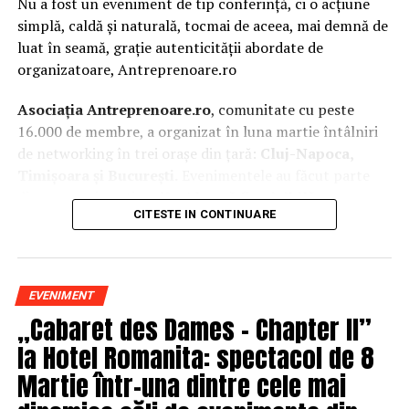
Nu a fost un eveniment de tip conferință, ci o acțiune
simplă, caldă și naturală, tocmai de aceea, mai demnă de
luat în seamă, grație autenticității abordate de
organizatoare, Antreprenoare.ro
Asociația Antreprenoare.ro
, comunitate cu peste
16.000 de membre, a organizat în luna martie întâlniri
de networking în trei orașe din țară:
Cluj-Napoca,
Timișoara și București.
Evenimentele au făcut parte
din
campania națională
„Aleg să fiu vizibilă
„
, o
CITESTE IN CONTINUARE
inițiativă care combină sesiuni de fotografie de brand
personal cu conversații directe despre ce înseamnă să fii
prezentă, cu numele tău și cu afacerea ta, în spațiul
public.
EVENIMENT
„Cabaret des Dames – Chapter II”
La Cluj-Napoca, sesiunile foto au fost susținute de doi
fotografi profesioniști:
Valentina Mihalache
la Hotel Romanita: spectacol de 8
(lightsun.ro) și
Deni Sîrb
(DA Studio). Valentina a venit
Martie într-una dintre cele mai
cu 18 ani de carieră în vânzări în spate și o tranziție