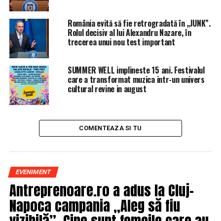
evalua crearea de pieţe legale pentru marijuana şi
pentru opiu.
România evită să fie retrogradată în „JUNK”.
Rolul decisiv al lui Alexandru Nazare, în
Mexicul este implicat din 2006 într-o luptă condusă de
trecerea unui nou test important
armată împotriva bandelor de traficanţi de droguri, care
s-au scindat în grupări mai mici ce concurează pentru
SUMMER WELL implineste 15 ani. Festivalul
rutele de trafic şi teritoriile de distribuţie.
care a transformat muzica intr-un univers
cultural revine in august
Numărul omorurilor a atins un nivel record în Mexic în
2017, potrivit datelor institutului de statistică INEGI.
COMENTEAZA SI TU
ARTICOLE PE ACEIASI TEMA:
PRIMA
URMATORUL
Dragnea a dat în judecată Înalta Curte și colegiul ei de
conducere
EVENIMENT
Antreprenoare.ro a adus la Cluj-
NU RATATI
Cel mai mare paradis fiscal din UE e istorie. Milionarii
Napoca campania „Aleg să fiu
nu își mai pot ascunde banii aici, cu excepția celor din
vizibilă”. Cine sunt femeile care au
România și Cipru