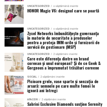
combinând experiența organizatorică cu capacitatea de
echilibrat, in timp ce o alegere gresita poate strica
UNCATEGORIZED
o săptămână inainte
a transforma fiecare eveniment într-o amintire
proportiile, chiar daca restul masinii este bine realizat.
HONOR Magic V6: designul care se poartă
deosebită pentru participanți.
Anvelopele ca element vizual la show-uri auto
UNCATEGORIZED
o săptămână inainte
La evenimentele auto din Cluj, anvelopele nu sunt doar
Zyxel Networks îmbunătățește guvernanța
componente functionale, ci si elemente vizuale. Publicul
în materie de securitate a produselor
pentru a proteja IMM-urile și furnizorii de
si fotografii surprind adesea detalii precum modul in
servicii de gestionare (MSP)
care roata umple aripa, distanta fata de caroserie si
aspectul general al ansamblului roata-janta.
UNCATEGORIZED
2 săptămâni inainte
Care este diferența dintre un brand
coreean și unul european? Și de ce Geek &
Anvelopele curate, cu dimensiuni corecte si uzura
Gorgeous a împrumutat trăsături coreene
uniforma, contribuie la imaginea profesionala a unei
masini de show. In multe cazuri, acestea completeaza
SOCIAL
2 săptămâni inainte
Picioare grele, vase sparte și senzația de
jantele si intaresc conceptul ales de proprietar, fie ca
arsură: semnele pe care multe femei le
vorbim despre un stil elegant, sportiv sau minimalist.
ignoră ani întregi
Echilibrul dintre estetica si utilizare reala
AFACERI
2 săptămâni inainte
Sabrini Exclusive Diamonds susține Serenity