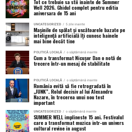
Tot ce trebuie sa stii inainte de Summer
decât memorabilă.
sunt apreciate si discutate. Anvelopele fac parte din
Well 2026. Ghidul complet pentru editia
Contact: contact@antreprenoare.ro
aniversara de 15 ani
aceasta categorie de componente esentiale, deoarece
Această ediție se poziționează ca o celebrare a feminității
influenteaza atat aspectul vizual, cat si modul in care
Sursă foto: Antreprenoare.ro
într-un cadru atent construit, în care atmosfera, scena
UNCATEGORIZED
5 zile inainte
masina este perceputa ca ansamblu.
Mașinile de spălat și uscătoarele bazate pe
și interacțiunea cu publicul sunt părți integrante ale
inteligență artificială îți cunosc hainele
experienței.
mai bine decât tine
Ce inseamna o masina pregatita de show in Cluj
Detalii organizatorice
Pregatirea unei masini pentru un eveniment auto in Cluj
POLITICĂ LOCALĂ
o săptămână inainte
Cum a transformat Nicușor Dan o notă de
presupune mai mult decat un aspect curat si o vopsea
trecere într-un mesaj de stabilitate
Data și ora:
Sâmbătă, 7 martie | 18:00
lucioasa. Proprietarii investesc timp in detalii precum
Locația:
Hotel Romanita, Recea, Maramureș
alinierea rotilor, raportul dintre janta si anvelopa,
POLITICĂ LOCALĂ
o săptămână inainte
inaltimea masinii si coerenta stilului ales. Fiecare
Preț:
450 RON / persoană – format all-inclusive
România evită să fie retrogradată în
element trebuie sa se potriveasca cu restul, pentru a
„JUNK”. Rolul decisiv al lui Alexandru
(show live și meniu complet)
crea o imagine unitara.
Nazare, în trecerea unui nou test
important
Pentru rezervări și informații: 0262 287 000 / 0748 023
Anvelopele influenteaza direct postura masinii. Profilul,
165
UNCATEGORIZED
o săptămână inainte
latimea si aspectul flancului pot schimba complet felul
SUMMER WELL implineste 15 ani. Festivalul
care a transformat muzica intr-un univers
Romanita Events continuă astfel să fie o gazdă
in care masina sta pe roti. O alegere inspirata poate
cultural revine in august
importantă a momentelor speciale din Maramureș,
accentua liniile caroseriei si poate oferi un look