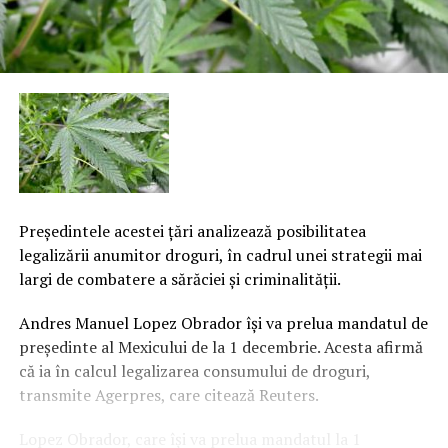
Preşedintele acestei ţări analizează posibilitatea
legalizării anumitor droguri, în cadrul unei strategii mai
largi de combatere a sărăciei şi criminalităţii.
Andres Manuel Lopez Obrador îşi va prelua mandatul de
preşedinte al Mexicului de la 1 decembrie. Acesta afirmă
că ia în calcul legalizarea consumului de droguri,
transmite Agerpres, care citează Reuters.
Lopez Obrador, care îşi va prelua mandatul la 1