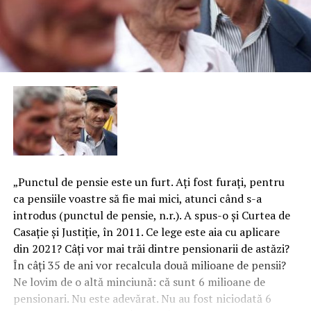
„Punctul de pensie este un furt. Aţi fost furaţi, pentru
ca pensiile voastre să fie mai mici, atunci când s-a
introdus (punctul de pensie, n.r.). A spus-o şi Curtea de
Casaţie şi Justiţie, în 2011. Ce lege este aia cu aplicare
din 2021? Câţi vor mai trăi dintre pensionarii de astăzi?
În câţi 35 de ani vor recalcula două milioane de pensii?
Ne lovim de o altă minciună: că sunt 6 milioane de
pensionari. Nu este adevărat. Nu au fost niciodată 6