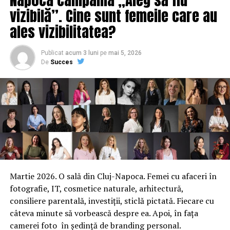
vizibilă”. Cine sunt femeile care au
ales vizibilitatea?
Publicat
acum 3 luni
pe
mai 5, 2026
De
Succes
Martie 2026. O sală din Cluj-Napoca. Femei cu afaceri în
fotografie, IT, cosmetice naturale, arhitectură,
consiliere parentală, investiții, sticlă pictată. Fiecare cu
câteva minute să vorbească despre ea. Apoi, în fața
camerei foto în ședință de branding personal.