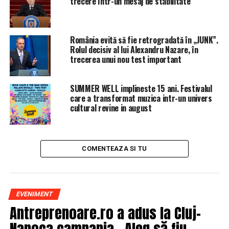
trecere într-un mesaj de stabilitate
ARTICOLE PE ACEIASI TEMA:
PRIMA
România evită să fie retrogradată în „JUNK”.
Rolul decisiv al lui Alexandru Nazare, în
URMATORUL
Este oficial! S-a schimbat vârsta de pensionare. Vezi
trecerea unui nou test important
dacă vei fi afectat
SUMMER WELL implineste 15 ani. Festivalul
NU RATATI
PS4 e istorie. Sony anunță Playstation 5
care a transformat muzica intr-un univers
cultural revine in august
COMENTEAZA SI TU
EVENIMENT
Antreprenoare.ro a adus la Cluj-
Napoca campania „Aleg să fiu