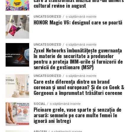
Romanita Events continuă astfel să fie o gazdă
in care masina sta pe roti. O alegere inspirata poate
cultural revine in august
importantă a momentelor speciale din Maramureș,
accentua liniile caroseriei si poate oferi un look
combinând experiența organizatorică cu capacitatea de
echilibrat, in timp ce o alegere gresita poate strica
UNCATEGORIZED
o săptămână inainte
a transforma fiecare eveniment într-o amintire
proportiile, chiar daca restul masinii este bine realizat.
HONOR Magic V6: designul care se poartă
deosebită pentru participanți.
Anvelopele ca element vizual la show-uri auto
UNCATEGORIZED
o săptămână inainte
La evenimentele auto din Cluj, anvelopele nu sunt doar
Zyxel Networks îmbunătățește guvernanța
componente functionale, ci si elemente vizuale. Publicul
în materie de securitate a produselor
pentru a proteja IMM-urile și furnizorii de
si fotografii surprind adesea detalii precum modul in
servicii de gestionare (MSP)
care roata umple aripa, distanta fata de caroserie si
aspectul general al ansamblului roata-janta.
UNCATEGORIZED
o săptămână inainte
Care este diferența dintre un brand
coreean și unul european? Și de ce Geek &
Anvelopele curate, cu dimensiuni corecte si uzura
Gorgeous a împrumutat trăsături coreene
uniforma, contribuie la imaginea profesionala a unei
masini de show. In multe cazuri, acestea completeaza
SOCIAL
o săptămână inainte
Picioare grele, vase sparte și senzația de
jantele si intaresc conceptul ales de proprietar, fie ca
arsură: semnele pe care multe femei le
vorbim despre un stil elegant, sportiv sau minimalist.
ignoră ani întregi
Echilibrul dintre estetica si utilizare reala
AFACERI
o săptămână inainte