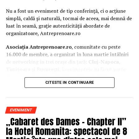
Nu a fost un eveniment de tip conferință, ci o acțiune
simplă, caldă și naturală, tocmai de aceea, mai demnă de
luat în seamă, grație autenticității abordate de
organizatoare, Antreprenoare.ro
Asociația Antreprenoare.ro
, comunitate cu peste
16.000 de membre, a organizat în luna martie întâlniri
de networking în trei orașe din țară:
Cluj-Napoca,
Timișoara și București.
Evenimentele au făcut parte
din
campania națională
„Aleg să fiu vizibilă
„
, o
CITESTE IN CONTINUARE
inițiativă care combină sesiuni de fotografie de brand
personal cu conversații directe despre ce înseamnă să fii
prezentă, cu numele tău și cu afacerea ta, în spațiul
public.
EVENIMENT
„Cabaret des Dames – Chapter II”
La Cluj-Napoca, sesiunile foto au fost susținute de doi
fotografi profesioniști:
Valentina Mihalache
la Hotel Romanita: spectacol de 8
(lightsun.ro) și
Deni Sîrb
(DA Studio). Valentina a venit