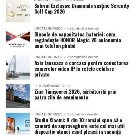
Sabrini Exclusive Diamonds susține Serenity
Golf Cup 2026
Un aspect specific evenimentelor auto din Cluj este
prezenta multor masini care nu sunt doar proiecte de
show, ci si vehicule utilizate zilnic. Proprietarii acestora
UNCATEGORIZED
o săptămână inainte
cauta solutii care sa le permita sa participe la
Dincolo de capacitatea bateriei: cum
regândește HONOR Magic V6 autonomia
evenimente fara a sacrifica complet confortul sau
unui telefon pliabil
siguranta pe drumurile publice.
UNCATEGORIZED
o săptămână inainte
In acest context, anvelopele alese trebuie sa ofere un
Axis lanseaza o carcasa pentru conectarea
echilibru intre aspect si functionalitate. Multi pasionati
camerelor video IP la retele celulare
private
opteaza pentru anvelope care arata bine la show, dar
care pot fi folosite si in conditii reale de trafic,
o săptămână inainte
indiferent de vreme sau sezon.
Ziua Timișoarei 2026, sărbătorită prin
patru zile de evenimente
De ce conteaza tipul de anvelopa la evenimentele din
Cluj
UNCATEGORIZED
2 săptămâni inainte
Studiu Xiaomi: 9 din 10 români spun că o
Clujul este un oras in care vremea poate fi imprevizibila,
cameră de supraveghere este cel mai util
iar drumurile din imprejurimi includ atat zone urbane,
dispozitiv atunci când pleacă în vacanță