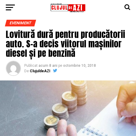
EVENIMENT
Lovitură dură pentru producătorii
auto. S-a decis viitorul mașinilor
diesel și pe benzină
Publicat
acum 8 ani
pe
octombrie 10, 2018
De
ClujuldeAZI