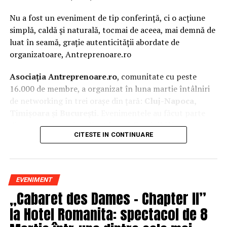
Nu a fost un eveniment de tip conferință, ci o acțiune
simplă, caldă și naturală, tocmai de aceea, mai demnă de
luat în seamă, grație autenticității abordate de
organizatoare, Antreprenoare.ro
Asociația Antreprenoare.ro
, comunitate cu peste
16.000 de membre, a organizat în luna martie întâlniri
de networking în trei orașe din țară:
Cluj-Napoca,
Timișoara și București.
Evenimentele au făcut parte
din
campania națională
„Aleg să fiu vizibilă
„
, o
CITESTE IN CONTINUARE
inițiativă care combină sesiuni de fotografie de brand
personal cu conversații directe despre ce înseamnă să fii
prezentă, cu numele tău și cu afacerea ta, în spațiul
public.
EVENIMENT
„Cabaret des Dames – Chapter II”
La Cluj-Napoca, sesiunile foto au fost susținute de doi
fotografi profesioniști:
Valentina Mihalache
la Hotel Romanita: spectacol de 8
(lightsun.ro) și
Deni Sîrb
(DA Studio). Valentina a venit