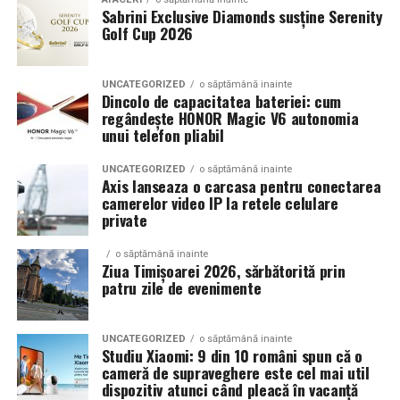
Sabrini Exclusive Diamonds susține Serenity
Golf Cup 2026
Un aspect specific evenimentelor auto din Cluj este
prezenta multor masini care nu sunt doar proiecte de
show, ci si vehicule utilizate zilnic. Proprietarii acestora
UNCATEGORIZED
o săptămână inainte
cauta solutii care sa le permita sa participe la
Dincolo de capacitatea bateriei: cum
regândește HONOR Magic V6 autonomia
evenimente fara a sacrifica complet confortul sau
unui telefon pliabil
siguranta pe drumurile publice.
UNCATEGORIZED
o săptămână inainte
In acest context, anvelopele alese trebuie sa ofere un
Axis lanseaza o carcasa pentru conectarea
echilibru intre aspect si functionalitate. Multi pasionati
camerelor video IP la retele celulare
private
opteaza pentru anvelope care arata bine la show, dar
care pot fi folosite si in conditii reale de trafic,
o săptămână inainte
indiferent de vreme sau sezon.
Ziua Timișoarei 2026, sărbătorită prin
patru zile de evenimente
De ce conteaza tipul de anvelopa la evenimentele din
Cluj
UNCATEGORIZED
o săptămână inainte
Studiu Xiaomi: 9 din 10 români spun că o
Clujul este un oras in care vremea poate fi imprevizibila,
cameră de supraveghere este cel mai util
iar drumurile din imprejurimi includ atat zone urbane,
dispozitiv atunci când pleacă în vacanță