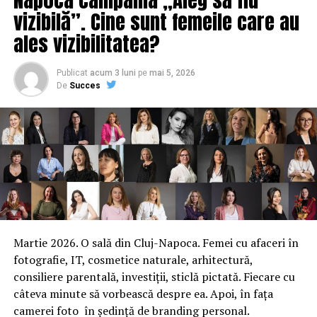
Ce se întâmplă cu programul PRIMA CASĂ
vizibilă”. Cine sunt femeile care au
NU RATATI
ales vizibilitatea?
Corina Crețu îi pregătește NUCLEARA lui Liviu Dragnea!
Lovitura care-l pune la zid! Rolul lui Victor Ponta
Publicat
acum 3 luni
pe
mai 5, 2026
De
Succes
Martie 2026. O sală din Cluj-Napoca. Femei cu afaceri în
fotografie, IT, cosmetice naturale, arhitectură,
consiliere parentală, investiții, sticlă pictată. Fiecare cu
câteva minute să vorbească despre ea. Apoi, în fața
camerei foto în ședință de branding personal.