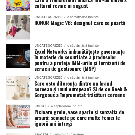
Romanita Events continuă astfel să fie o gazdă
in care masina sta pe roti. O alegere inspirata poate
cultural revine in august
importantă a momentelor speciale din Maramureș,
accentua liniile caroseriei si poate oferi un look
combinând experiența organizatorică cu capacitatea de
echilibrat, in timp ce o alegere gresita poate strica
UNCATEGORIZED
o săptămână inainte
a transforma fiecare eveniment într-o amintire
proportiile, chiar daca restul masinii este bine realizat.
HONOR Magic V6: designul care se poartă
deosebită pentru participanți.
Anvelopele ca element vizual la show-uri auto
UNCATEGORIZED
o săptămână inainte
La evenimentele auto din Cluj, anvelopele nu sunt doar
Zyxel Networks îmbunătățește guvernanța
componente functionale, ci si elemente vizuale. Publicul
în materie de securitate a produselor
pentru a proteja IMM-urile și furnizorii de
si fotografii surprind adesea detalii precum modul in
servicii de gestionare (MSP)
care roata umple aripa, distanta fata de caroserie si
aspectul general al ansamblului roata-janta.
UNCATEGORIZED
o săptămână inainte
Care este diferența dintre un brand
coreean și unul european? Și de ce Geek &
Anvelopele curate, cu dimensiuni corecte si uzura
Gorgeous a împrumutat trăsături coreene
uniforma, contribuie la imaginea profesionala a unei
masini de show. In multe cazuri, acestea completeaza
SOCIAL
o săptămână inainte
Picioare grele, vase sparte și senzația de
jantele si intaresc conceptul ales de proprietar, fie ca
arsură: semnele pe care multe femei le
vorbim despre un stil elegant, sportiv sau minimalist.
ignoră ani întregi
Echilibrul dintre estetica si utilizare reala
AFACERI
o săptămână inainte