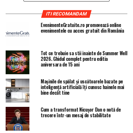
Simona Carp a fost invitata emisiunii Capital Live,
moderată de Claudiu Șerban şi difuzată pe pagina de
ITI RECOMANDAM
Facebook a revistei Capital, în fiecare miercuri de la
EvenimenteGratuite.ro promovează online
ora 11:00.
evenimentele cu acces gratuit din România
ARTICOLE PE ACEIASI TEMA:
PRIMA
Tot ce trebuie sa stii inainte de Summer Well
URMATORUL
2026. Ghidul complet pentru editia
Vă plaCello? – turneul violoncelelor lui Răzvan Suma și
aniversara de 15 ani
Adrian Mantu, în 7 orașe din România
NU RATATI
Ce se întâmplă cu programul PRIMA CASĂ
Mașinile de spălat și uscătoarele bazate pe
inteligență artificială îți cunosc hainele mai
bine decât tine
Cum a transformat Nicușor Dan o notă de
trecere într-un mesaj de stabilitate