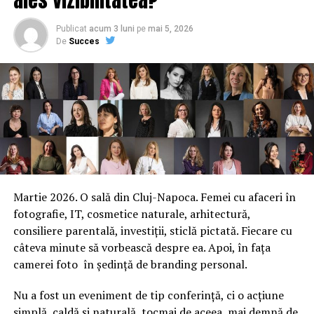
Publicat
acum 3 luni
pe
mai 5, 2026
De
Succes
Martie 2026. O sală din Cluj-Napoca. Femei cu afaceri în
fotografie, IT, cosmetice naturale, arhitectură,
consiliere parentală, investiții, sticlă pictată. Fiecare cu
câteva minute să vorbească despre ea. Apoi, în fața
camerei foto în ședință de branding personal.
Nu a fost un eveniment de tip conferință, ci o acțiune
simplă, caldă și naturală, tocmai de aceea, mai demnă de