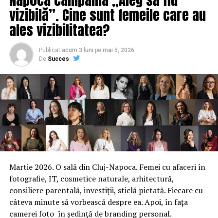
vizibilă”. Cine sunt femeile care au
ales vizibilitatea?
Publicat
acum 3 luni
pe
mai 5, 2026
De
Succes
Martie 2026. O sală din Cluj-Napoca. Femei cu afaceri în
fotografie, IT, cosmetice naturale, arhitectură,
consiliere parentală, investiții, sticlă pictată. Fiecare cu
câteva minute să vorbească despre ea. Apoi, în fața
camerei foto în ședință de branding personal.