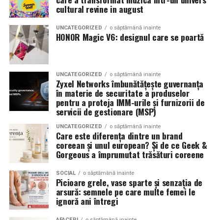
Romanita Events continuă astfel să fie o gazdă
in care masina sta pe roti. O alegere inspirata poate
cultural revine in august
importantă a momentelor speciale din Maramureș,
accentua liniile caroseriei si poate oferi un look
combinând experiența organizatorică cu capacitatea de
echilibrat, in timp ce o alegere gresita poate strica
UNCATEGORIZED
o săptămână inainte
a transforma fiecare eveniment într-o amintire
proportiile, chiar daca restul masinii este bine realizat.
HONOR Magic V6: designul care se poartă
deosebită pentru participanți.
Anvelopele ca element vizual la show-uri auto
UNCATEGORIZED
o săptămână inainte
La evenimentele auto din Cluj, anvelopele nu sunt doar
Zyxel Networks îmbunătățește guvernanța
componente functionale, ci si elemente vizuale. Publicul
în materie de securitate a produselor
pentru a proteja IMM-urile și furnizorii de
si fotografii surprind adesea detalii precum modul in
servicii de gestionare (MSP)
care roata umple aripa, distanta fata de caroserie si
aspectul general al ansamblului roata-janta.
UNCATEGORIZED
o săptămână inainte
Care este diferența dintre un brand
coreean și unul european? Și de ce Geek &
Anvelopele curate, cu dimensiuni corecte si uzura
Gorgeous a împrumutat trăsături coreene
uniforma, contribuie la imaginea profesionala a unei
masini de show. In multe cazuri, acestea completeaza
SOCIAL
o săptămână inainte
Picioare grele, vase sparte și senzația de
jantele si intaresc conceptul ales de proprietar, fie ca
arsură: semnele pe care multe femei le
vorbim despre un stil elegant, sportiv sau minimalist.
ignoră ani întregi
Echilibrul dintre estetica si utilizare reala
AFACERI
o săptămână inainte