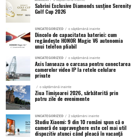
Sabrini Exclusive Diamonds susține Serenity
Golf Cup 2026
Un aspect specific evenimentelor auto din Cluj este
prezenta multor masini care nu sunt doar proiecte de
show, ci si vehicule utilizate zilnic. Proprietarii acestora
UNCATEGORIZED
o săptămână inainte
cauta solutii care sa le permita sa participe la
Dincolo de capacitatea bateriei: cum
regândește HONOR Magic V6 autonomia
evenimente fara a sacrifica complet confortul sau
unui telefon pliabil
siguranta pe drumurile publice.
UNCATEGORIZED
o săptămână inainte
In acest context, anvelopele alese trebuie sa ofere un
Axis lanseaza o carcasa pentru conectarea
echilibru intre aspect si functionalitate. Multi pasionati
camerelor video IP la retele celulare
private
opteaza pentru anvelope care arata bine la show, dar
care pot fi folosite si in conditii reale de trafic,
o săptămână inainte
indiferent de vreme sau sezon.
Ziua Timișoarei 2026, sărbătorită prin
patru zile de evenimente
De ce conteaza tipul de anvelopa la evenimentele din
Cluj
UNCATEGORIZED
2 săptămâni inainte
Studiu Xiaomi: 9 din 10 români spun că o
Clujul este un oras in care vremea poate fi imprevizibila,
cameră de supraveghere este cel mai util
iar drumurile din imprejurimi includ atat zone urbane,
dispozitiv atunci când pleacă în vacanță