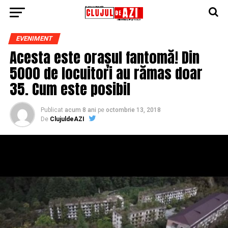
EVENIMENT
Acesta este orașul fantomă! Din
5000 de locuitori au rămas doar
35. Cum este posibil
Publicat
acum 8 ani
pe
octombrie 13, 2018
De
ClujuldeAZI