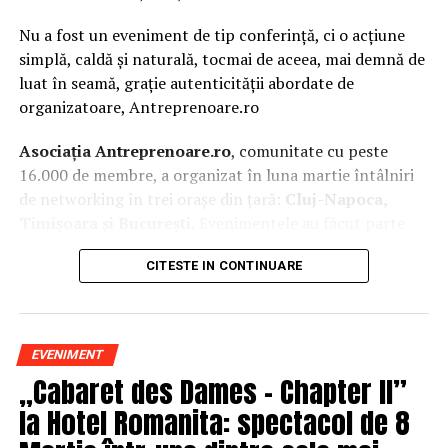
Nu a fost un eveniment de tip conferință, ci o acțiune
simplă, caldă și naturală, tocmai de aceea, mai demnă de
luat în seamă, grație autenticității abordate de
organizatoare, Antreprenoare.ro
Asociația Antreprenoare.ro
, comunitate cu peste
16.000 de membre, a organizat în luna martie întâlniri
de networking în trei orașe din țară:
Cluj-Napoca,
Timișoara și București.
Evenimentele au făcut parte
din
campania națională
„Aleg să fiu vizibilă
„
, o
CITESTE IN CONTINUARE
inițiativă care combină sesiuni de fotografie de brand
personal cu conversații directe despre ce înseamnă să fii
prezentă, cu numele tău și cu afacerea ta, în spațiul
public.
EVENIMENT
„Cabaret des Dames – Chapter II”
La Cluj-Napoca, sesiunile foto au fost susținute de doi
fotografi profesioniști:
Valentina Mihalache
la Hotel Romanita: spectacol de 8
(lightsun.ro) și
Deni Sîrb
(DA Studio). Valentina a venit