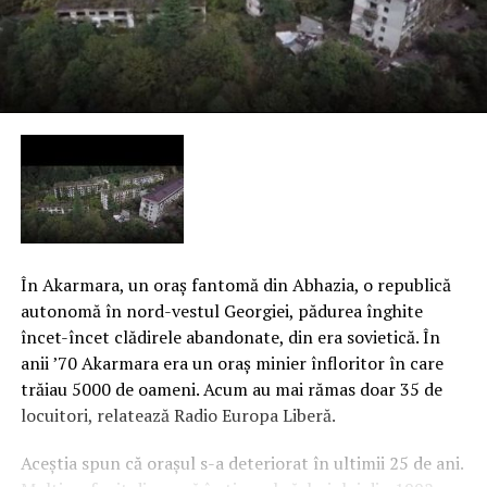
În Akarmara, un oraş fantomă din Abhazia, o republică
autonomă în nord-vestul Georgiei, pădurea înghite
încet-încet clădirele abandonate, din era sovietică. În
anii ’70 Akarmara era un oraş minier înfloritor în care
trăiau 5000 de oameni. Acum au mai rămas doar 35 de
locuitori, relatează Radio Europa Liberă.
Aceştia spun că oraşul s-a deteriorat în ultimii 25 de ani.